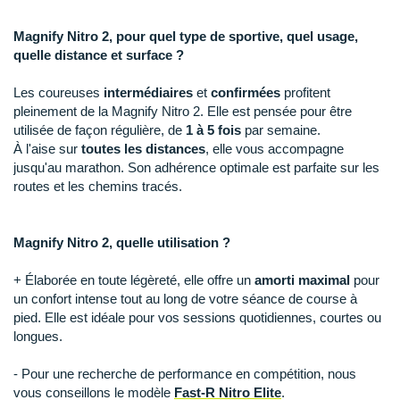
New Balance
PAR MARQUES
Magnify Nitro 2, pour quel type de sportive, quel usage,
Nike
quelle distance et surface ?
DÉSTOCKAGE
NNormal
Les coureuses
intermédiaires
et
confirmées
profitent
+ Voir tous les
accessoires
Odlo
pleinement de la Magnify Nitro 2. Elle est pensée pour être
utilisée de façon régulière, de
1 à 5 fois
par semaine.
On-Running
À l'aise sur
toutes les distances
, elle vous accompagne
jusqu'au marathon. Son adhérence optimale est parfaite sur les
Orca
routes et les chemins tracés.
OVERSTIMS
Magnify Nitro 2, quelle utilisation ?
Patagonia
+ Élaborée en toute légèreté, elle offre un
amorti maximal
pour
Petzl
un confort intense tout au long de votre séance de course à
pied. Elle est idéale pour vos sessions quotidiennes, courtes ou
Polar
longues.
Puma
- Pour une recherche de performance en compétition, nous
vous conseillons le modèle
Fast-R Nitro Elite
.