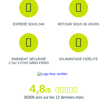
pied)
: Conçue avec un mesh tricot extensible, elle
enveloppe votre pied pour un
ajustement
précis. Le
renfort au talon est moulé pour un maintien sûr.
EXPÉDIÉ SOUS 24H
RETOUR SOUS 30 JOURS
Semelle extérieure
: Le caoutchouc durable présent sur
la semelle extérieure améliore votre
adhérence
et
votre
accroche
sur les surfaces sèches ou mouillées.
Semelle intérieure amovible
PAIEMENT SÉCURISÉ
5% AVANTAGE FIDÉLITÉ
Poids constaté chez i-Run : 266 g en taille 40
2 OU 3 FOIS SANS FRAIS
Les autres produits
Puma
4,8
/5
38308 avis sur les 12 derniers mois