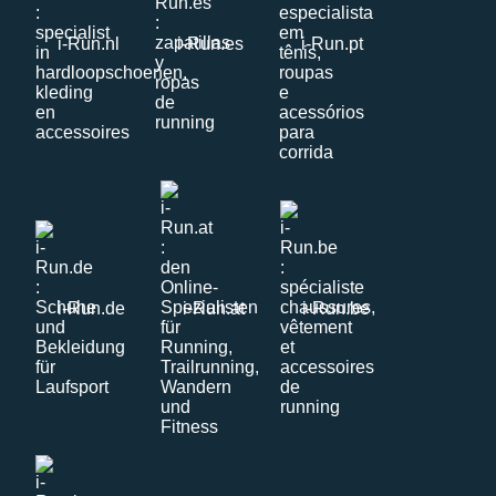
i-Run.nl
i-Run.es
i-Run.pt
i-Run.de
i-Run.at
i-Run.be