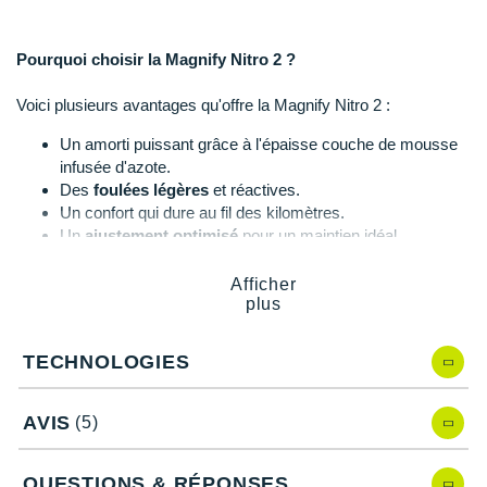
Raidlight
Reebok
Pourquoi choisir la Magnify Nitro 2 ?
Salomon
Voici plusieurs avantages qu'offre la Magnify Nitro 2 :
Saucony
Un amorti puissant grâce à l'épaisse couche de mousse
infusée d'azote.
Saxx
Des
foulées légères
et réactives.
Un confort qui dure au fil des kilomètres.
Scarpa
Un
ajustement optimisé
pour un maintien idéal.
Une respirabilité à la hauteur de vos efforts.
Scott
Un chaussant spécialement étudié pour la morphologie
Afficher
féminine
plus
Shokz
TECHNOLOGIES
Sidas
Magnify Nitro 2, quelles nouveautés ?
Smoon
AVIS
(5)
En comparaison avec la version précédente, la
Magnify Nitro
,
Speedo
ce modèle possède :
QUESTIONS & RÉPONSES