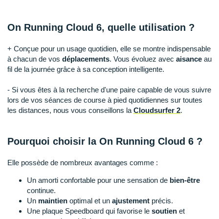
Raidlight
Reebok
On Running Cloud 6, quelle utilisation ?
Salomon
+ Conçue pour un usage quotidien, elle se montre indispensable
à chacun de vos
déplacements
. Vous évoluez avec
aisance
au
Saucony
fil de la journée grâce à sa conception intelligente.
Saxx
- Si vous êtes à la recherche d'une paire capable de vous suivre
lors de vos séances de course à pied quotidiennes sur toutes
Scarpa
les distances, nous vous conseillons la
Cloudsurfer 2
.
Scott
Pourquoi choisir la On Running Cloud 6 ?
Shokz
Sidas
Elle possède de nombreux avantages comme :
Un amorti confortable pour une sensation de
bien-être
Smoon
continue.
Un
maintien
optimal et un
ajustement
précis.
Speedo
Une plaque Speedboard qui favorise le
soutien
et