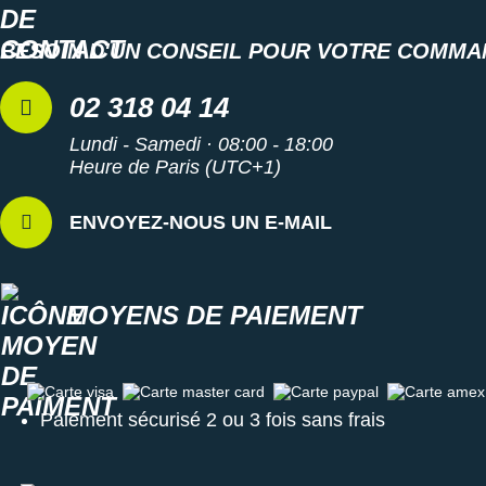
l'empreinte CO2 du modèle à moins de 20%
Poids constaté chez i-Run : 241 g en taille 40
BESOIN D'UN CONSEIL POUR VOTRE COMMA
Les autres produits
On-Running
02 318 04 14
Lundi - Samedi · 08:00 - 18:00
Heure de Paris (UTC+1)
ENVOYEZ-NOUS UN E-MAIL
MOYENS DE PAIEMENT
Carte visa
Carte master card
Carte paypal
Carte amex
Paiement sécurisé 2 ou 3 fois sans frais