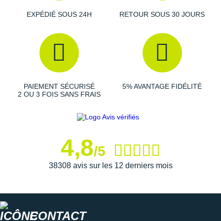
EXPÉDIÉ SOUS 24H
RETOUR SOUS 30 JOURS
Empeigne (partie supérieure qui enveloppe le pied)
:
Conçu à partir de matériaux recyclés, son mesh
technique permet une circulation de l'air adaptée à vos
efforts. Il vous fait profiter d'un ajustement précis et d'un
maintien sans faille grâce notamment à sa
structure
améliorée au talon
.
PAIEMENT SÉCURISÉ
5% AVANTAGE FIDÉLITÉ
2 OU 3 FOIS SANS FRAIS
Semelle extérieure
: Son caoutchouc
durable et
adhérent
vous garantit une excellente traction sur les
routes et les chemins tracés.
4,8
/5
38308 avis sur les 12 derniers mois
Semelle intérieure amovible
Lacets classiques inclus
Éléments réfléchissants : visibilité
Empeigne composée à 35% de matériaux recyclés
Semelle intermédiaire bio-attribuée à 50% réduit
CONTACT