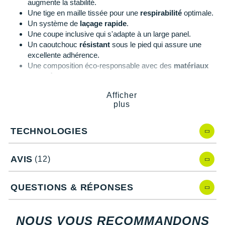
augmente la stabilité.
Suunto
Une tige en maille tissée pour une
respirabilité
optimale.
Un système de
laçage rapide
.
Ta Energy
Une coupe inclusive qui s'adapte à un large panel.
Un caoutchouc
résistant
sous le pied qui assure une
The North Face
excellente adhérence.
Thuasne
Une composition éco-responsable avec des
matériaux
recyclés
.
Under Armour
Afficher
plus
Withings
Cloud 6 de On Running, quelles
nouveautés ?
X-Bionic
TECHNOLOGIES
X-Socks
Mise à jour par rapport à la version précédente, la
Cloud 5
, elle
AVIS
(12)
propose plusieurs améliorations :
+ Voir toutes les marques
Une géométrie repensée qui améliore le confort, l'amorti
QUESTIONS & RÉPONSES
et la stabilité.
Une nouvelle doublure et une
ouverture plus large
:
enfilage et retrait facilités.
NOUS VOUS RECOMMANDONS
Un ajustement du pied plus inclusif.