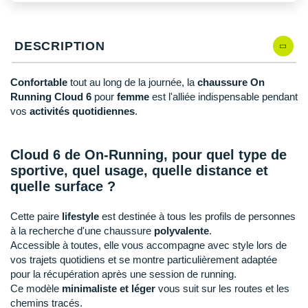
New Balance
PAR MARQUES
Nike
DÉSTOCKAGE
DESCRIPTION
NNormal
Confortable
tout au long de la journée, la
chaussure On
+ Voir tous les
accessoires
Odlo
Running Cloud 6
pour
femme
est l'alliée indispensable pendant
vos
activités quotidiennes
.
On-Running
Orca
Cloud 6 de On-Running, pour quel type de
sportive, quel usage, quelle distance et
OVERSTIMS
quelle surface ?
Patagonia
Cette paire
lifestyle
est destinée à tous les profils de personnes
Petzl
à la recherche d'une chaussure
polyvalente
.
Accessible à toutes, elle vous accompagne avec style lors de
Polar
vos trajets quotidiens et se montre particulièrement adaptée
pour la récupération après une session de running.
Puma
Ce modèle
minimaliste et léger
vous suit sur les routes et les
chemins tracés.