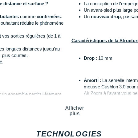
e distance et surface ?
La conception de l'empeigne 
Un avant-pied plus large po
butantes
comme
confirmées
.
Un
nouveau
drop
, passa
 souhaitant réduire le phénomène
t vos sorties régulières (de 1 à
Caractéristiques de la Structur
 les longues distances jusqu'au
 plus courtes.
Drop
: 10 mm
é.
Amorti
: La semelle inter
mousse Cushlon 3.0 pour un
Air Zoom à l'avant vous perm
t un ensemble particulièrement
retour d'énergie efficace. 
x utilisations répétées) vous
empêche votre pied de subi
activité facilite votre
Afficher
balancier améliore la stabili
plus
rmances de vitesse. Si vous
TECHNOLOGIES
ons nous vous conseillons la
Empeigne
(partie supéri