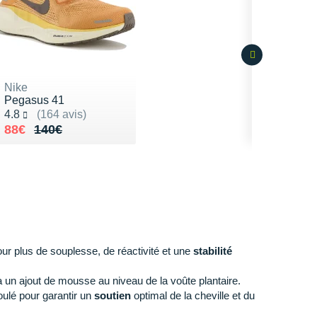
Nike
Pegasus 41
Noté 4.8 sur 5
4.8
(164 avis)
Au lieu de 140€
Vendu 88€
88€
140€
ur plus de souplesse, de réactivité et une
stabilité
 un ajout de mousse au niveau de la voûte plantaire.
oulé pour garantir un
soutien
optimal de la cheville et du