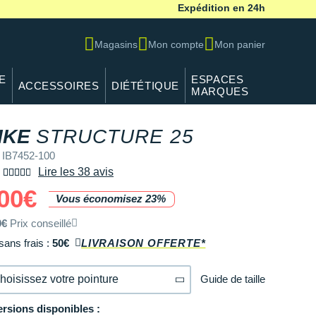
Expédition en 24h
Magasins
Mon compte
Mon panier
E
ESPACES
ACCESSOIRES
DIÉTÉTIQUE
MARQUES
REF IB7452-
IKE
STRUCTURE 25
 IB7452-100
Lire les 38 avis
00€
Vous économisez 23%
0€
Prix conseillé
sans frais :
50€
LIVRAISON OFFERTE*
Guide de taille
hoisissez votre pointure
ersions disponibles :
36.5
Modèles similaires en stock