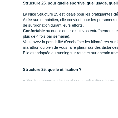
Structure 25,
pour quelle sportive, quel usage, quell
La Nike Structure 25 est idéale pour les pratiquantes
dé
Axée sur le maintien, elle convient pour les personnes
de surpronation durant leurs efforts.
Confortable
au quotidien, elle suit vos entraînements e
plus de 4 fois par semaine).
Vous avez la possibilité d’enchaîner les kilomètres sur
marathon ou bien de vous faire plaisir sur des distances
Elle est adaptée au running sur route et sur chemin trac
Structure 25, quelle utilisation ?
+ Son tout nouveau design et ses améliorations formen
stable
. Sa durabilité (capacité à résister au temps et au
accompagne sur les
sessions longues
tandis que sa ré
progression.
- Nous ne recommandons pas ce modèle pour les perfo
souhaitez un modèle plus dynamique pour les compétiti