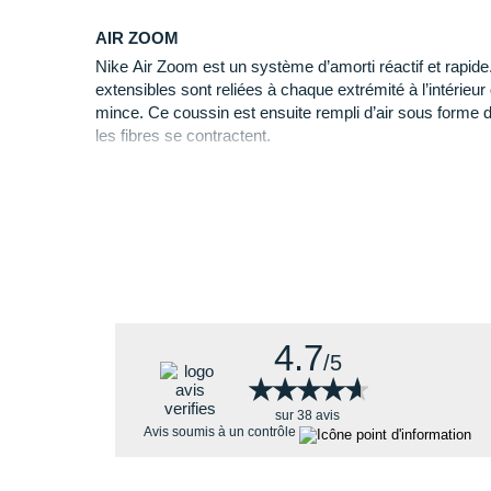
Nike
ZoomX Vaporfly Next%
.
AIR ZOOM
Nike Air Zoom est un système d’amorti réactif et rapide.
Pourquoi choisir la Structure 25 ?
extensibles sont reliées à chaque extrémité à l’intérieu
mince. Ce coussin est ensuite rempli d’air sous forme 
Parmi ses différents atouts nous retrouvons :
les fibres se contractent.
Grâce à la pression de l’air et à la contraction des fibre
Une mousse légère et
réactive
pour faciliter vos 
Zoom Air d’absorber les chocs, de retrouver sa forme p
Un amorti doux et durable qui vous suivra sur tou
Une structure de maintien optimisée pour réduir
Une empeigne respirante.
Un design plus
dynamique
.
Structure 25, quelles nouveautés ?
4.7
/5
Comparée au modèle précédent, la
★★★★★
★★★★★
Structure 24
, la m
sur 38 avis
Avis soumis à un contrôle