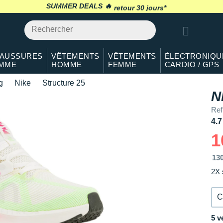
37.5
En rupture
SUMMER DEALS 🔥
retour 30 jours
*
38
En rupture
38.5
En rupture
AUSSURES
VÊTEMENTS
VÊTEMENTS
ÉLECTRONIQU
MME
HOMME
FEMME
CARDIO / GPS
39
En rupture
g
Nike
Structure 25
40
Il en reste 1 !
N
Ref
40.5
Modèles similaires en stock
4.7
41
Modèles similaires en stock
1
42
Modèles similaires en stock
13
2X 
42.5
En rupture
43
En rupture
C
5 v