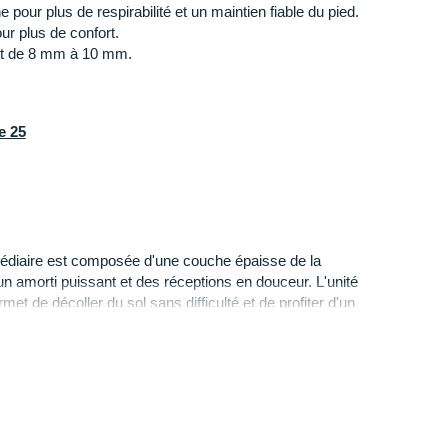
pour plus de respirabilité et un maintien fiable du pied.
ur plus de confort.
nt de 8 mm à 10 mm.
e 25
médiaire est composée d'une couche épaisse de la
 amorti puissant et des réceptions en douceur. L'unité
et de décoller du sol sans difficulté et de profiter d'un
Un renfort de mousse au niveau de la voûte plantaire
r une surpronation trop importante. La forme de
té de vos foulées ainsi que la fluidité.
eure qui enveloppe votre pied)
: Conçue avec une