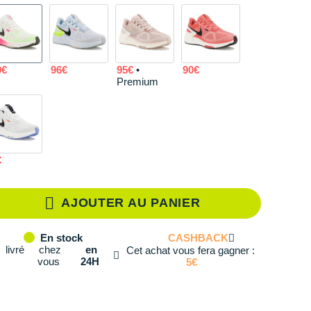
37.5
En rupture
38
En rupture
0€
96€
95€
•
90€
38.5
En rupture
Premium
39
En rupture
40
Il en reste 1 !
€
40.5
Modèles similaires en stock
41
Modèles similaires en stock
AJOUTER AU PANIER
42
Modèles similaires en stock
CASHBACK
En stock
livré
chez
en
Cet achat vous fera gagner :
42.5
En rupture
vous
24H
5€
43
En rupture