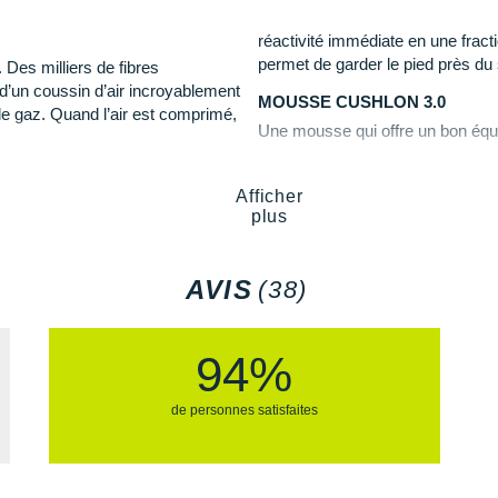
seule couche de mesh résis
durée et une durabilité exe
réactivité immédiate en une fract
axée sur un maintien optim
permet de garder le pied près du 
 Des milliers de fibres
pensée pour maintenir corre
r d’un coussin d’air incroyablement
MOUSSE CUSHLON 3.0
fait gagner en aisance.
de gaz. Quand l’air est comprimé,
Une mousse qui offre un bon équili
une conduite douce et des appuis 
s, celles-ci permettent au coussin
efforts.
lus rapidement, d’où une
tes les distances.
Semelle extérieure
: Son 
Afficher
e le phénomène de
pronation
.
adhérence sûre même sur l
plus
AVIS
(38)
Semelle intérieure amovib
Poids constaté chez i-Run :
94%
Les autres produits
Nike
arque Nike a revu ces éléments :
de personnes satisfaites