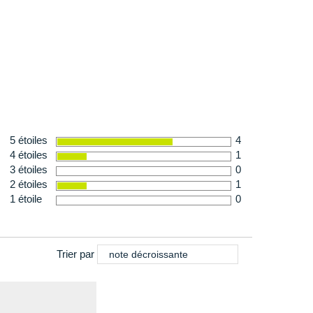
ble
 268 g en taille 40
5 étoiles
4
4 étoiles
1
3 étoiles
0
2 étoiles
1
1 étoile
0
Trier par
note décroissante