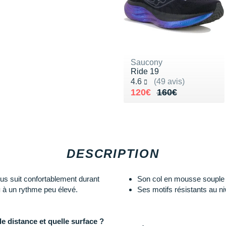
Saucony
Ride 19
Noté 4.6 sur 5
4.6
(49 avis)
Au lieu de 160€
Vendu 120€
120€
160€
DESCRIPTION
s suit confortablement durant
Son col en mousse souple qu
g
à un rythme peu élevé.
Ses motifs résistants au ni
le distance et quelle surface ?