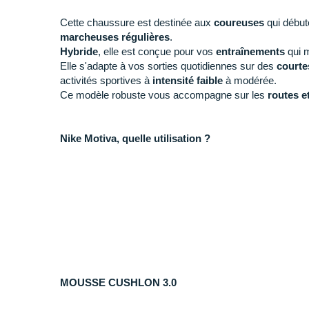
Cette chaussure est destinée aux
coureuses
qui débute
marcheuses régulières
.
Hybride
, elle est conçue pour vos
entraînements
qui m
Elle s'adapte à vos sorties quotidiennes sur des
courte
activités sportives à
intensité faible
à modérée.
Ce modèle robuste vous accompagne sur les
routes e
Nike Motiva, quelle utilisation ?
+ Conçue pour une grande variété de profils, cette pair
parfaitement pour vos sessions combinant des section
course. Elle se présente comme une partenaire
durabl
propulsion.
- Si vous recherchez un modèle à la fois performant et
running uniquement, nous vous recommandons la
Nike
MOUSSE CUSHLON 3.0
Pourquoi choisir la Motiva de Nike ?