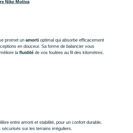
re Nike Motiva
se promet un
amorti
optimal qui absorbe efficacement
réceptions en douceur. Sa forme de balancier vous
méliore la
fluidité
de vos foulées au fil des kilomètres.
ure qui enveloppe votre pied)
: Son mesh technique
on
. Élargi au niveau de l'avant-pied, de la voûte plantaire
n accueil confortable. La conception de son chausson
e et le retrait de la chaussure tandis que son col en mousse
rme particulière aide à réduire la fatigue grâce à des
bre entre amorti et stabilité, pour un confort durable,
 caoutchouc résistant à motifs accroît l'adhérence et la
sécurisés sur les terrains irréguliers.