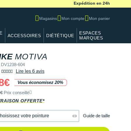
Expédition en 24h
Magasins
Mon compte
Mon panier
E
ESPACES
ACCESSOIRES
DIÉTÉTIQUE
MARQUES
REF DV1238-604
IKE
MOTIVA
 DV1238-604
Lire les 6 avis
8€
Vous économisez 20%
0€
Prix conseillé
VRAISON OFFERTE*
Guide de taille
hoisissez votre pointure
36.5
Il en reste 1 !