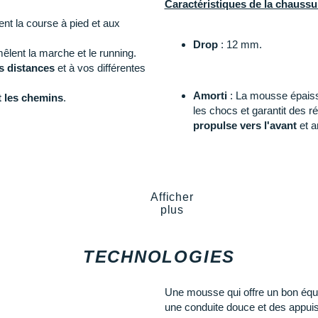
Caractéristiques de la chaussu
nt la course à pied et aux
Drop
: 12 mm.
êlent la marche et le running.
s distances
et à vos différentes
Amorti
: La mousse épais
t les chemins
.
les chocs et garantit des 
propulse vers l'avant
et a
e
polyvalente
convient
Empeigne (partie supérie
s de marche et des sections de
offre une excellente
aérati
Afficher
e
qui associe souplesse et
et des orteils, il assure u
plus
intérieur facilite l'enfilag
optimise votre
bien-être
.
 accessible pour vos sessions de
TECHNOLOGIES
 Pegasus 41
.
Semelle extérieure
: Sa fo
Une mousse qui offre un bon équili
transitions naturelles
. Le
une conduite douce et des appuis 
traction
de l'ensemble.