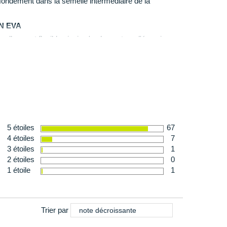
fondément dans la semelle intermédiaire de la
caoutchouc résistant
placé stratégiquement offre une
es routes sèches et humides. Adaptée à la pratique
N EVA
able dans le temps.
oelleuse et flexible ainsi qu'un bon retour d'énergie.
ble
: idéale pour des raisons d'hygiène
n
: 252 g en taille 40
ne
5 étoiles
67
4 étoiles
7
3 étoiles
1
2 étoiles
0
1 étoile
1
Trier par
note décroissante