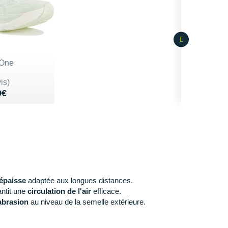
 One
r 5
is)
e 180€
9€
0€
épaisse
adaptée aux longues distances.
antit une
circulation de l'air
efficace.
'abrasion
au niveau de la semelle extérieure.