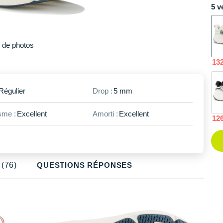
5 v
Plus
de photos
13
Régulier
Drop :
5 mm
me :
Excellent
Amorti :
Excellent
12
(76)
QUESTIONS RÉPONSES