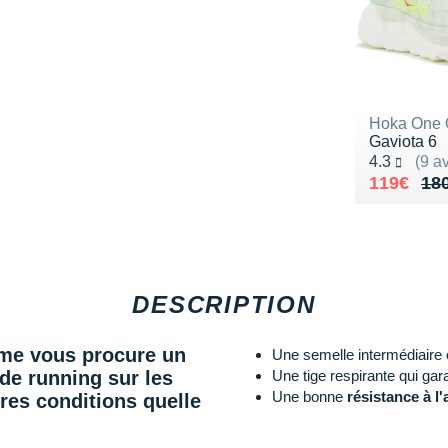
Hoka One
Gaviota 6
Noté 4.3 su
4.3
(9 av
Au lieu d
Vendu 11
119€
18
DESCRIPTION
me
vous procure un
Une semelle intermédiaire
 de
running
sur les
Une tige respirante qui gar
Une bonne
résistance à l
res conditions quelle