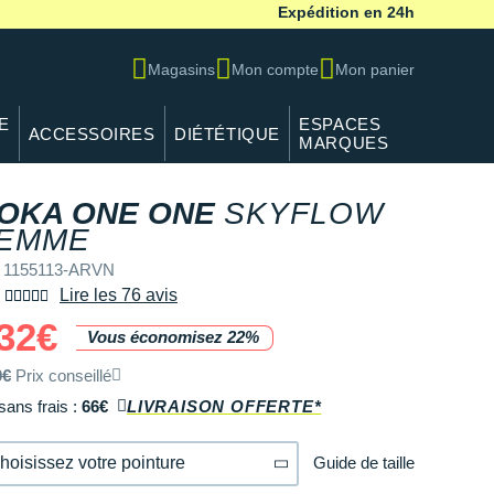
Expédition en 24h
Magasins
Mon compte
Mon panier
E
ESPACES
ACCESSOIRES
DIÉTÉTIQUE
MARQUES
OKA ONE ONE
SKYFLOW
EMME
 1155113-ARVN
Lire les 76 avis
32€
Vous économisez 22%
0€
Prix conseillé
sans frais :
66€
LIVRAISON OFFERTE*
Guide de taille
hoisissez votre pointure