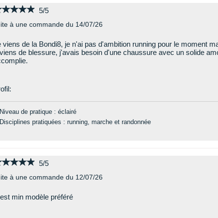
★★★★★
★★★★★
5/5
ite à une commande du 14/07/26
 viens de la Bondi8, je n'ai pas d'ambition running pour le moment 
viens de blessure, j'avais besoin d'une chaussure avec un solide amo
complie.
ofil:
Niveau de pratique : éclairé
Disciplines pratiquées : running, marche et randonnée
★★★★★
★★★★★
5/5
ite à une commande du 12/07/26
est min modèle préféré