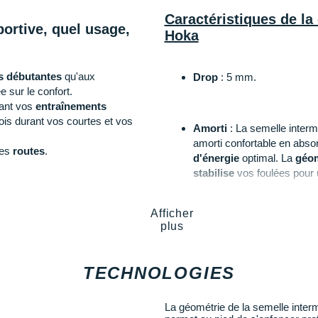
Caractéristiques de l
ortive, quel usage,
Hoka
s débutantes
qu'aux
Drop
: 5 mm.
 sur le confort.
dant vos
entraînements
 fois durant vos courtes et vos
Amorti
: La semelle interm
amorti confortable en absor
les
routes
.
d'énergie
optimal. La
géom
stabilise
vos foulées pour u
Afficher
Empeigne (partie supérie
plus
nt parfaitement pour vos séances
jacquard
respirant
, elle g
es. Ses atouts techniques vous
votre rythme. Sa languette 
afin de maintenir au mieux v
TECHNOLOGIES
d’éléments réfléchissants qui
ochaines compétitions, pour cette
 en fibre de carbone, la
Cielo
La géométrie de la semelle inter