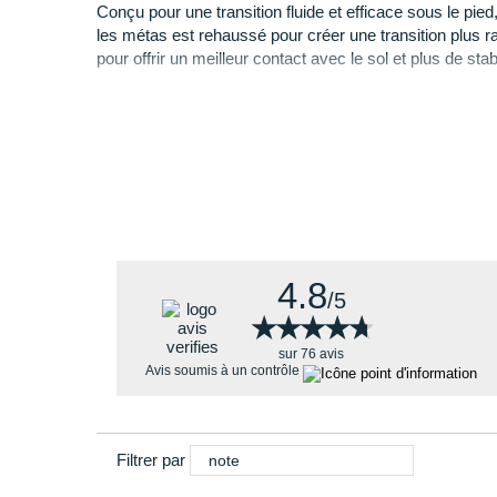
Conçu pour une transition fluide et efficace sous le pied
les métas est rehaussé pour créer une transition plus r
pour offrir un meilleur contact avec le sol et plus de stabi
Pourquoi choisir la Hoka Skyflow ?
ACTIVE FOOT FRAME
Ce modèle performant et fiable vous fait bénéficier de
Un équilibre parfait entre
amorti
, rebond et légère
Une mousse
souple
et
durable
pour un confort o
Un
déroulé du pied fluide
grâce à sa constructi
incurvée.
Des transitions en
douceur
à chacune de vos fou
4.8
/5
★★★★★
★★★★★
sur 76 avis
Avis soumis à un contrôle
Filtrer par
note