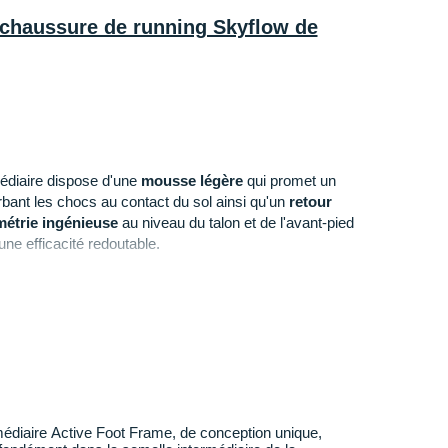
a chaussure de running Skyflow de
édiaire dispose d'une
mousse légère
qui promet un
bant les chocs au contact du sol ainsi qu'un
retour
étrie ingénieuse
au niveau du talon et de l'avant-pied
ne efficacité redoutable.
ure qui enveloppe votre pied)
: Conçue en mesh
arantit une source de fraîcheur continue quel que soit
à double soufflet interne permet un
ajustement précis
otre pied au fil des kilomètres. Elle s'équipe
 améliorent la visibilité par faible luminosité.
médiaire Active Foot Frame, de conception unique,