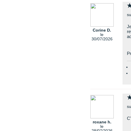
su
Je
Corine D.
re
le
ac
30/07/2026
Pr
su
C'
roxane h.
le
28/07/2026