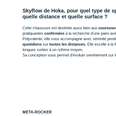
Skyflow de Hoka, pour quel type de sp
quelle distance et quelle surface ?
Cette chaussure est destinée aussi bien aux
coureuse
pratiquantes
confirmées
à la recherche d'une paire axée
Polyvalente, elle vous accompagne avec sérénité pen
quotidiens
sur
toutes les distances
. Elle excelle à la
longues sorties à un rythme moyen.
Sa conception vous permet d'évoluer sereinement sur 
Hoka Skyflow, quelle utilisation ?
+ Accessible à toutes et protectrice, la Skyflow convie
régulières à une
allure modérée
sur toutes les distanc
aident à gagner en
aisance
kilomètre après kilomètre.
- Elle n'est pas pensée pour vous suivre lors de vos pr
utilisation nous vous recommandons un modèle à plaque
META-ROCKER
X1
.