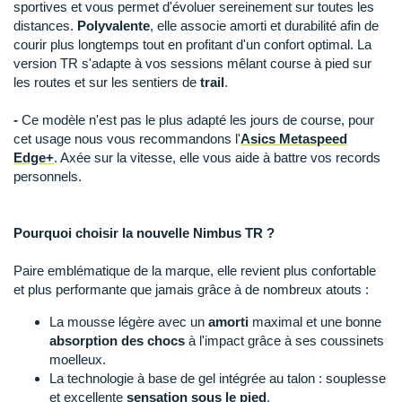
Suunto
sportives et vous permet d'évoluer sereinement sur toutes les
distances.
Polyvalente
, elle associe amorti et durabilité afin de
Ta Energy
courir plus longtemps tout en profitant d'un confort optimal. La
version TR s'adapte à vos sessions mêlant course à pied sur
The North Face
les routes et sur les sentiers de
trail
.
Thuasne
-
Ce modèle n'est pas le plus adapté les jours de course, pour
cet usage nous vous recommandons l'
Asics Metaspeed
Under Armour
Edge+
. Axée sur la vitesse, elle vous aide à battre vos records
personnels.
Withings
X-Bionic
Pourquoi choisir la nouvelle Nimbus TR ?
X-Socks
Paire emblématique de la marque, elle revient plus confortable
et plus performante que jamais grâce à de nombreux atouts :
+ Voir toutes les marques
La mousse légère avec un
amorti
maximal et une bonne
absorption des chocs
à l'impact grâce à ses coussinets
moelleux.
La
technologie à base de gel
intégrée au talon : souplesse
et excellente
sensation sous le pied
.