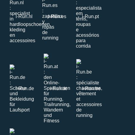
i-Run.nl
i-Run.es
i-Run.pt
i-Run.de
i-Run.at
i-Run.be