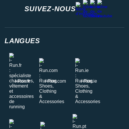
facebook
strava
youtube
instagram
SUIVEZ-NOUS
LANGUES
i-Run.fr
i-Run.com
i-Run.ie