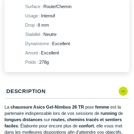
New Balance
PAR MARQUES
Surface :
Route/Chemin
Nike
Usage :
Intensif
DÉSTOCKAGE
NNormal
Drop :
8 mm
Stabilité :
Neutre
+ Voir tous les
accessoires
Odlo
Dynamisme :
Excellent
On-Running
Amorti :
Excellent
Orca
Poids :
278g
OVERSTIMS
Patagonia
DESCRIPTION
Petzl
La
chaussure Asics Gel-Nimbus 26 TR
pour
femme
est la
Polar
partenaire indispensable lors de vos
sessions de
running
de
longues distances
sur
routes, chemins tracés et sentiers
Puma
faciles
. Élaborée pour encore plus de
confort
, elle vous met
dans les meilleures dispositions afin d'atteindre vos objectifs.