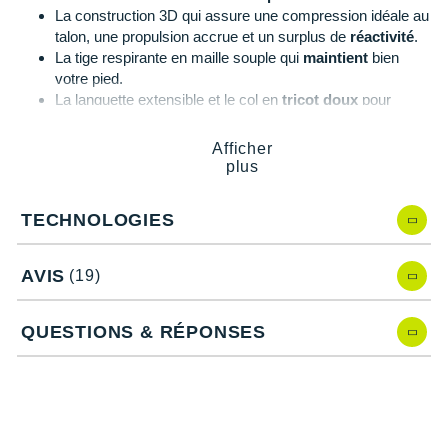
La construction 3D qui assure une compression idéale au
talon, une propulsion accrue et un surplus de
réactivité
.
La tige respirante en maille souple qui
maintient
bien
votre pied.
La languette extensible et le col en
tricot doux
pour
toujours plus de confort.
La semelle extérieure à crampons qui apporte un
Afficher
maximum d'adhérence pour les
sections de trail
plus
modérées
.
La conception
durable
.
TECHNOLOGIES
AVIS
(19)
Asics Gel-Nimbus 26 TR, quelles nouveautés ?
Nous avons comparé cette nouvelle itération à la version
QUESTIONS & RÉPONSES
précédente, l'
Asics Gel-Nimbus 25 TR
:
Une tige repensée pour plus
confort
et de respirabilité.
Une coupe au médio-pied améliorée : meilleur
ajustement
.
Une semelle extérieure revisitée améliorant l'
accroche
et