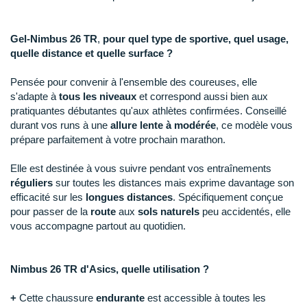
Raidlight
Reebok
Gel-Nimbus 26 TR
,
pour quel type de sportive, quel usage,
quelle distance et quelle surface ?
Salomon
Pensée pour convenir à l'ensemble des coureuses, elle
Saucony
s'adapte à
tous les niveaux
et correspond aussi bien aux
pratiquantes débutantes qu'aux athlètes confirmées. Conseillé
Saxx
durant vos runs à une
allure lente à modérée
, ce modèle vous
prépare parfaitement à votre prochain marathon.
Scarpa
Elle est destinée à vous suivre pendant vos entraînements
Scott
réguliers
sur toutes les distances mais exprime davantage son
efficacité sur les
longues distances
. Spécifiquement conçue
Shokz
pour passer de la
route
aux
sols naturels
peu accidentés, elle
vous accompagne partout au quotidien.
Sidas
Smoon
Nimbus 26 TR d'Asics, quelle utilisation ?
Speedo
+
Cette chaussure
endurante
est accessible à toutes les