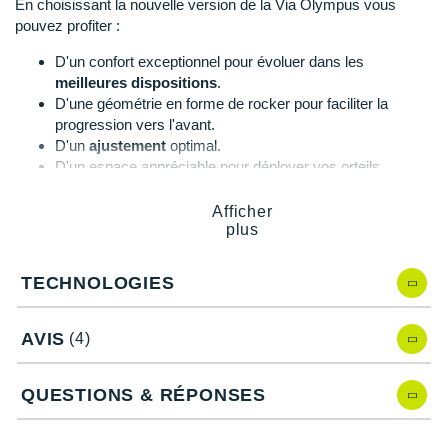
En choisissant la nouvelle version de la Via Olympus vous
Suunto
pouvez profiter :
Ta Energy
D'un confort exceptionnel pour évoluer dans les
meilleures dispositions
.
The North Face
D'une géométrie en forme de rocker pour faciliter la
progression vers l'avant.
Thuasne
D'un
ajustement
optimal.
D'un espace appréciable pour déployer vos orteils.
Under Armour
D'un
drop de zéro
, pour des sensations naturelles
inimitables et plus de fluidité.
Afficher
Withings
plus
X-Bionic
TECHNOLOGIES
Via Olympus 2, quelles nouveautés ?
X-Socks
Différente de la précédente version, la Via Olympus, cette
AVIS
(4)
+ Voir toutes les marques
version vous propose :
Une
semelle intermédiaire retravaillée
afin de gagner en
QUESTIONS & RÉPONSES
douceur au moment de l'impact avec le sol.
Une
nouvelle semelle intérieure
pour un enfilage encore