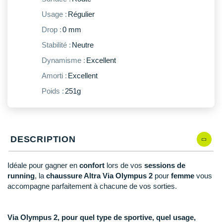
New Balance
PAR MARQUES
Usage :
Régulier
Nike
Drop :
0 mm
DÉSTOCKAGE
NNormal
Stabilité :
Neutre
Dynamisme :
Excellent
+ Voir tous les
accessoires
Odlo
Amorti :
Excellent
On-Running
Poids :
251g
Orca
OVERSTIMS
DESCRIPTION
Patagonia
Petzl
Idéale pour gagner en
confort
lors de vos
sessions de
running
, la
chaussure Altra Via Olympus 2
pour
femme
vous
Polar
accompagne parfaitement à chacune de vos sorties.
Puma
Via Olympus 2, pour quel type de sportive, quel usage,