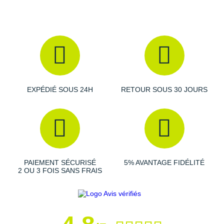
plus aisé.
Un col amélioré pour sécuriser au mieux le pied.
Caractéristiques de la Via Olympus 2
Drop
: 0 mm, caractéristique de la marque.
EXPÉDIÉ SOUS 24H
RETOUR SOUS 30 JOURS
Amorti
: dotée d'une
mousse très épaisse
, la semelle
intermédiaire parvient à atténuer de manière
exceptionnelle la puissance des chocs après chaque
foulée. Un dynamique
retour d'énergie
complète
l'ensemble pour plus de rebond.
PAIEMENT SÉCURISÉ
5% AVANTAGE FIDÉLITÉ
2 OU 3 FOIS SANS FRAIS
Empeigne (partie supérieure qui enveloppe le pied)
:
elle offre une
respirabilité
agréable et continue pour vous
suivre dans vos efforts. Elle sécurise efficacement votre
pied et promet un
ajustement
parfait.