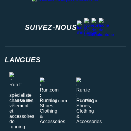
facebook
strava
youtube
instagram
SUIVEZ-NOUS
LANGUES
i-Run.fr
i-Run.com
i-Run.ie