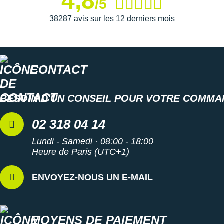
4,8
/5
38287 avis sur les 12 derniers mois
Semelle extérieure
: conçue en caoutchouc, elle vous fait
bénéficier d'une
adhérence
maximale sur le bitume
ainsi que d'une grande
durabilité
.
CONTACT
Semelle intérieure amovible
BESOIN D'UN CONSEIL POUR VOTRE COMMA
Poids constaté chez i-Run : 251 g en taille 40
02 318 04 14
Les autres produits
Altra
Lundi - Samedi · 08:00 - 18:00
Heure de Paris (UTC+1)
ENVOYEZ-NOUS UN E-MAIL
MOYENS DE PAIEMENT