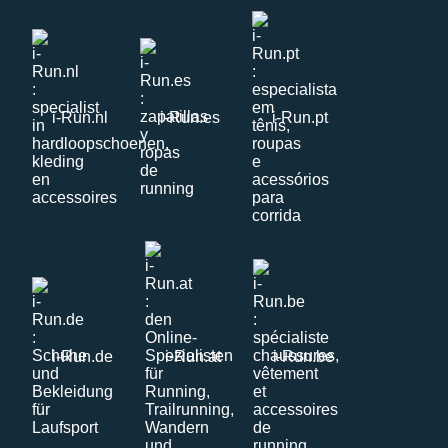
i-Run.nl
i-Run.es
i-Run.pt
i-Run.de
i-Run.at
i-Run.be