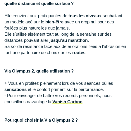
Raidlight
quelle distance et quelle surface ?
Reebok
Elle convient aux pratiquantes de
tous les niveaux
souhaitant
un modèle axé sur le
bien-être
avec un drop nul pour des
Salomon
foulées plus naturelles que jamais.
Elle s'utilise aisément tout au long de la semaine sur des
Saucony
distances pouvant aller
jusqu'au marathon
.
Sa solide résistance face aux détériorations liées à l'abrasion en
Saxx
font une partenaire de choix sur les
routes
.
Scarpa
Via Olympus 2, quelle utilisation ?
Scott
+ Vous en profitez pleinement lors de vos séances où les
Shokz
sensations
et le confort priment sur la performance.
- Pour envisager de battre vos records personnels, nous
Sidas
conseillons davantage la
Vanish Carbon
.
Smoon
Pourquoi choisir la Via Olympus 2 ?
Speedo