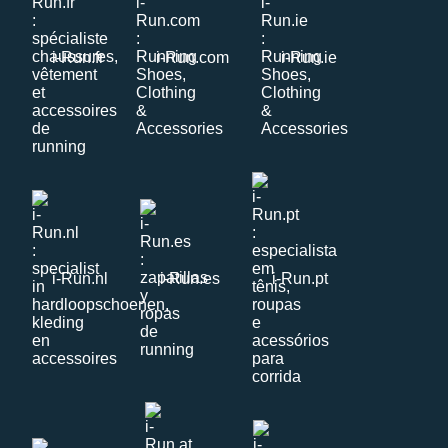
i-Run.fr
i-Run.com
i-Run.ie
i-Run.nl
i-Run.es
i-Run.pt