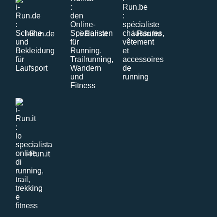
i-Run.de
i-Run.at
i-Run.be
i-Run.it