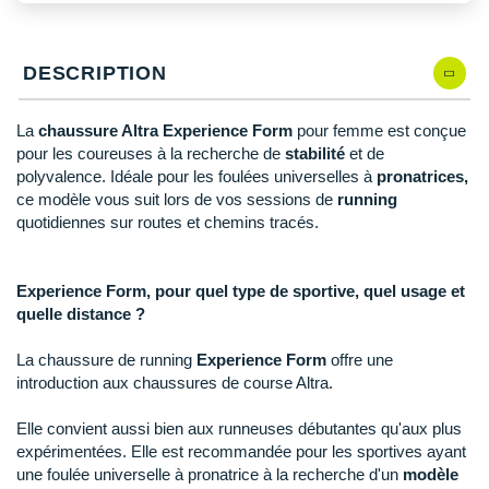
New Balance
PAR MARQUES
Nike
DÉSTOCKAGE
DESCRIPTION
NNormal
La
chaussure Altra Experience Form
pour femme est conçue
+ Voir tous les
accessoires
Odlo
pour les coureuses à la recherche de
stabilité
et de
polyvalence. Idéale pour les foulées universelles à
pronatrices,
On-Running
ce modèle vous suit lors de vos sessions de
running
quotidiennes sur routes et chemins tracés.
Orca
OVERSTIMS
Experience Form, pour quel type de sportive, quel usage et
quelle distance ?
Patagonia
Petzl
La chaussure de running
Experience Form
offre une
introduction aux chaussures de course Altra.
Polar
Elle convient aussi bien aux runneuses débutantes qu'aux plus
Puma
expérimentées. Elle est recommandée pour les sportives ayant
une foulée universelle à pronatrice à la recherche d'un
modèle