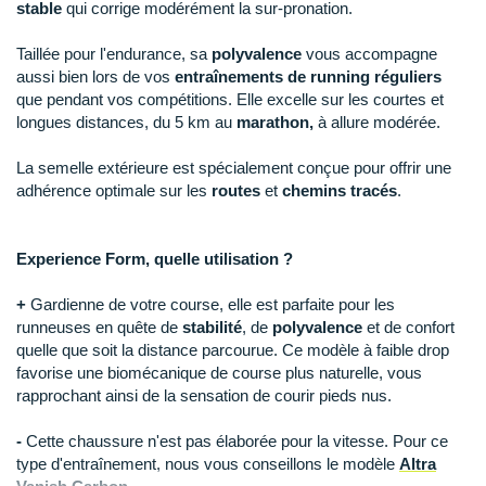
Raidlight
stable
qui corrige modérément la sur-pronation.
Reebok
Taillée pour l'endurance, sa
polyvalence
vous accompagne
aussi bien lors de vos
entraînements de running réguliers
Salomon
que pendant vos compétitions. Elle excelle sur les courtes et
longues distances, du 5 km au
marathon,
à allure modérée.
Saucony
La semelle extérieure est spécialement conçue pour offrir une
Saxx
adhérence optimale sur les
routes
et
chemins tracés
.
Scarpa
Experience Form, quelle utilisation ?
Scott
+
Gardienne de votre course, elle est parfaite pour les
Shokz
runneuses en quête de
stabilité
, de
polyvalence
et de confort
quelle que soit la distance parcourue. Ce modèle à faible drop
Sidas
favorise une biomécanique de course plus naturelle, vous
rapprochant ainsi de la sensation de courir pieds nus.
Smoon
-
Cette chaussure n'est pas élaborée pour la vitesse. Pour ce
Speedo
type d'entraînement, nous vous conseillons le modèle
Altra