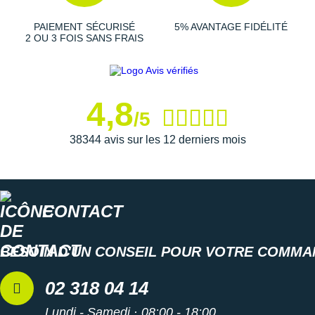
PAIEMENT SÉCURISÉ
5% AVANTAGE FIDÉLITÉ
Semelle intérieure amovible : idéale pour des raisons
2 OU 3 FOIS SANS FRAIS
d'hygiène
Éléments réfléchissants : visibilité et sécurité
Footshape : standard
Poids constaté chez i-Run : 238 g en taille 40
4,8
/5
Les autres produits
Altra
38344 avis sur les 12 derniers mois
CONTACT
BESOIN D'UN CONSEIL POUR VOTRE COMMA
02 318 04 14
Lundi - Samedi · 08:00 - 18:00