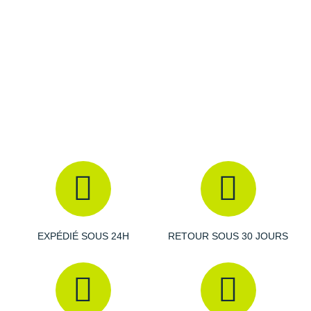
Drop de la Experience Form
: Le drop est de 4 mm.
Amorti de la Experience Form
: La semelle
intermédiaire en mousse EVA moulée par compression
offre un excellent amorti, absorbant efficacement les
chocs. Elle est équipée d'un
système de guidage
qui
favorise un positionnement naturel afin de contrôler la
pronation de fatigue.
Tige de la Experience Form
: En mesh technique, elle
assure une bonne
respirabilité
et un ajustement précis
offrant à la fois confort et flexibilité pendant la course.
EXPÉDIÉ SOUS 24H
RETOUR SOUS 30 JOURS
Semelle extérieure de la Experience Form
: La semelle
extérieure en caoutchouc garantit une adhérence durable
et une traction optimale sur diverses surfaces.