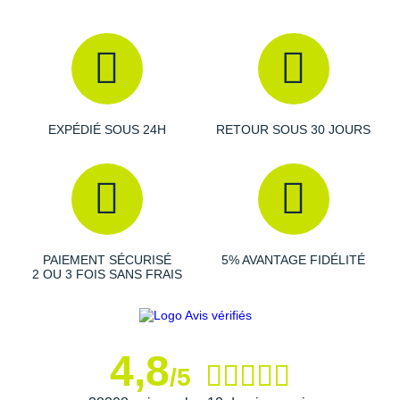
Semelle extérieure
: elle allie idéalement
adhérence
et
accroche
pour progresser sur une multitude de sentiers.
Ses
crampons
apportent une
traction
bienvenue en
montée comme en descente.
EXPÉDIÉ SOUS 24H
RETOUR SOUS 30 JOURS
Semelle intérieure Ortholite amovible
Poids constaté chez i-Run : 394 g en taille 40
Toutes les
chaussures de randonnée
Les autres produits
Salomon
PAIEMENT SÉCURISÉ
5% AVANTAGE FIDÉLITÉ
2 OU 3 FOIS SANS FRAIS
4,8
/5