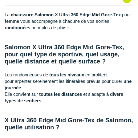
New Balance
PAR MARQUES
Nike
La
chaussure Salomon X Ultra 360 Edge Mid Gore-Tex
pour
DÉSTOCKAGE
femme
vous accompagne à chacune de vos sorties
NNormal
randonnées
pour plus de plaisir.
+ Voir tous les
accessoires
Odlo
Salomon X Ultra 360 Edge Mid Gore-Tex,
On-Running
pour quel type de sportive, quel usage,
quelle distance et quelle surface ?
Orca
Les randonneuses de
tous les niveaux
en profitent
OVERSTIMS
pour arpenter sereinement les itinéraires prévus pour durer
une
journée
.
Patagonia
Elle convient sur
toutes les distances
et s'adapte à
divers
types de sentiers
.
Petzl
Polar
X Ultra 360 Edge Mid Gore-Tex de Salomon,
quelle utilisation ?
Puma