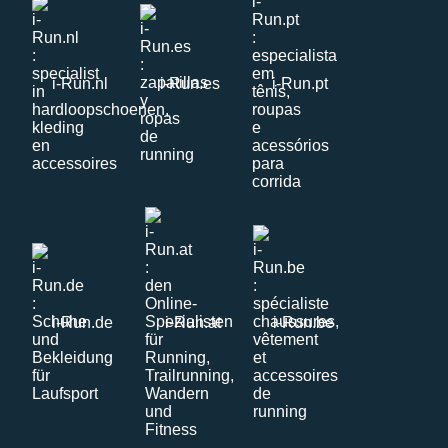
i-Run.nl
i-Run.es
i-Run.pt
i-Run.de
i-Run.at
i-Run.be