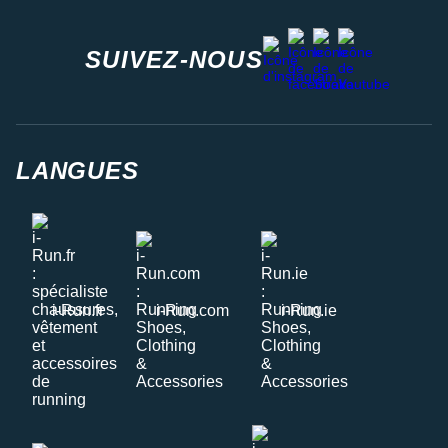
facebook
strava
youtube
instagram
SUIVEZ-NOUS
LANGUES
i-Run.fr
i-Run.com
i-Run.ie