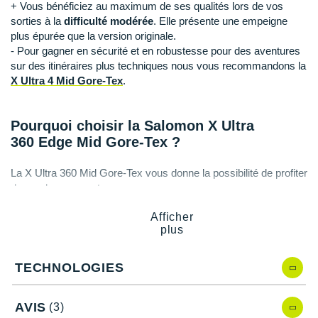
Raidlight
+ Vous bénéficiez au maximum de ses qualités lors de vos
sorties à la
difficulté modérée
. Elle présente une empeigne
Reebok
plus épurée que la version originale.
- Pour gagner en sécurité et en robustesse pour des aventures
Salomon
sur des itinéraires plus techniques nous vous recommandons la
X Ultra 4 Mid Gore-Tex
.
Saucony
Saxx
Pourquoi choisir la Salomon X Ultra
360 Edge Mid Gore-Tex ?
Scarpa
La X Ultra 360 Mid Gore-Tex vous donne la possibilité de profiter
Scott
de nombreux avantages :
Shokz
Une
tige mi-montante
pour un maintien accru de votre
Afficher
cheville.
plus
Sidas
Une
membrane imperméable et respirante Gore-Tex
.
Une
stabilité
maximale et nécessaire.
Smoon
TECHNOLOGIES
Un système de laçage rapide Quicklace.
Un
maintien du pied
optimal.
Speedo
Une adhérence à l'épreuve des terrains humides et
AVIS
(3)
glissants.