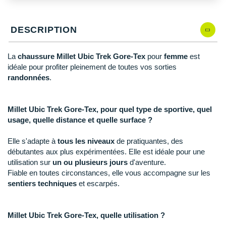
New Balance
PAR MARQUES
Nike
DESCRIPTION
DÉSTOCKAGE
NNormal
La
chaussure Millet Ubic Trek Gore-Tex
pour
femme
est
+ Voir tous les
accessoires
Odlo
idéale pour profiter pleinement de toutes vos sorties
randonnées
.
On-Running
Orca
Millet Ubic Trek Gore-Tex, pour quel type de sportive, quel
usage, quelle distance et quelle surface ?
OVERSTIMS
Elle s'adapte à
tous les niveaux
de pratiquantes, des
Patagonia
débutantes aux plus expérimentées. Elle est idéale pour une
utilisation sur
un ou plusieurs jours
d'aventure.
Petzl
Fiable en toutes circonstances, elle vous accompagne sur les
sentiers techniques
et escarpés.
Polar
Puma
Millet Ubic Trek Gore-Tex, quelle utilisation ?