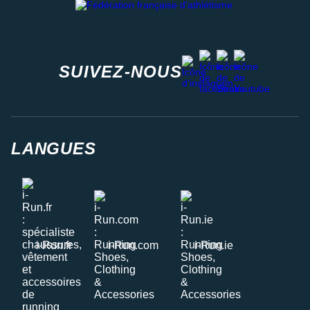
facebook
strava
youtube
instagram
SUIVEZ-NOUS
LANGUES
i-Run.fr
i-Run.com
i-Run.ie