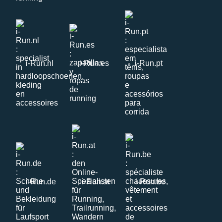
i-Run.nl
i-Run.es
i-Run.pt
i-Run.de
i-Run.at
i-Run.be