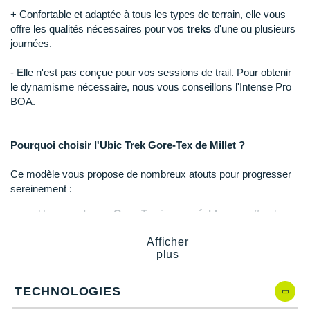
Raidlight
+ Confortable et adaptée à tous les types de terrain, elle vous
offre les qualités nécessaires pour vos
treks
d'une ou plusieurs
Reebok
journées.
Salomon
- Elle n'est pas conçue pour vos sessions de trail. Pour obtenir
le dynamisme nécessaire, nous vous conseillons l'Intense Pro
Saucony
BOA.
Saxx
Scarpa
Pourquoi choisir l'Ubic Trek Gore-Tex de Millet ?
Scott
Ce modèle vous propose de nombreux atouts pour progresser
sereinement :
Shokz
Une
membrane Gore-Tex imperméable
pour affronter
les mauvaises conditions climatiques.
Sidas
Afficher
Une respirabilité adaptée à l'intensité de votre effort.
plus
Une tige mi-montante en cuir suédé pour un solide
Smoon
maintien
de votre cheville.
Un amorti efficace pour plus de sécurité.
Speedo
TECHNOLOGIES
Un
pare-pierre
pour plus de protection.