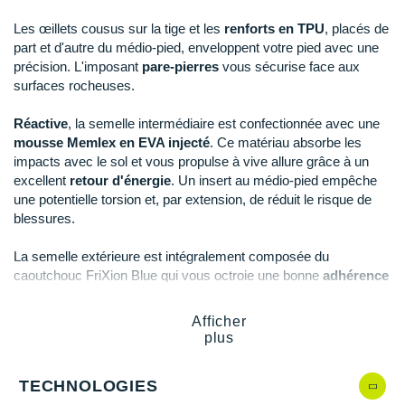
Raidlight
Les œillets cousus sur la tige et les
renforts en TPU
, placés de
Reebok
part et d'autre du médio-pied, enveloppent votre pied avec une
précision. L'imposant
pare-pierres
vous sécurise face aux
Salomon
surfaces rocheuses.
Saucony
Réactive
, la semelle intermédiaire est confectionnée avec une
mousse Memlex en EVA injecté
. Ce matériau absorbe les
Saxx
impacts avec le sol et vous propulse à vive allure grâce à un
excellent
retour d'énergie
. Un insert au médio-pied empêche
Scarpa
une potentielle torsion et, par extension, de réduit le risque de
blessures.
Scott
La semelle extérieure est intégralement composée du
Shokz
caoutchouc FriXion Blue qui vous octroie une bonne
adhérence
sur une multitude de terrains. L'Impact Brake System améliore
Sidas
l'
accroche
et la
traction
fournies par ce modèle. Ce procédé
Afficher
est associé à la construction Trail Bite Heel
qui sécurise vos
Smoon
plus
descentes.
Speedo
TECHNOLOGIES