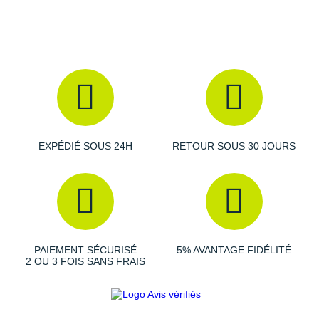
Coque talonnière imposante
: stabilité
Système de laçage optimisé
: enveloppement et
répartition optimale de la pression
Semelle intérieure amovible Ortholite Approach
:
amorti, hygiène et confort
Éléments réfléchissants
: visibilité et sécurité
Drop
: 9 mm
Poids constaté chez i-Run
: 398 g en taille 40
Toutes les
chaussures de randonnée
EXPÉDIÉ SOUS 24H
RETOUR SOUS 30 JOURS
Les autres produits
La Sportiva
PAIEMENT SÉCURISÉ
5% AVANTAGE FIDÉLITÉ
2 OU 3 FOIS SANS FRAIS