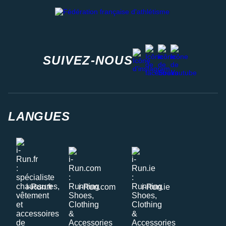
Fédération française d'athlétisme
facebook
strava
youtube
instagram
SUIVEZ-NOUS
LANGUES
i-Run.fr
i-Run.com
i-Run.ie