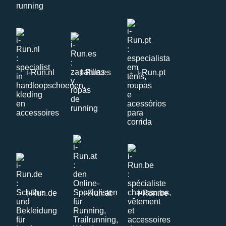
i-Run.nl
i-Run.es
i-Run.pt
i-Run.de
i-Run.at
i-Run.be