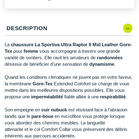
New Balance
PAR MARQUES
Nike
DÉSTOCKAGE
NNormal
DESCRIPTION
+ Voir tous les
accessoires
Odlo
La
chaussure La Sportiva Ultra Raptor II Mid Leather Gore-
Tex
pour
femme
vous accompagne à travers une grande
On-Running
variété de sentiers. Elle ravit les amateurs de
randonnées
Orca
désireux de bénéficier d'une sensation de
dynamisme
.
OVERSTIMS
Quand les conditions climatiques ne jouent pas en votre faveur,
la membrane
Gore-Tex
Extended Comfort se charge de vous
Patagonia
mettre dans les meilleures dispositions possibles. Elle vous
propose une
imperméabilité
fiable alliée à une
respirabilité
.
Petzl
Son empeigne en
cuir nubuck
est résistant face à l'abrasion
Polar
tandis que le
pare-boue
en microfibre vous protège lorsque
vous abordez des chemins meubles. La languette
Puma
attenante et le col Comfort Collar vous préservent des débris
inhérents aux parcours accidentés.