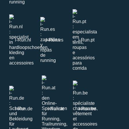
i-Run.nl
i-Run.es
i-Run.pt
i-Run.de
i-Run.at
i-Run.be