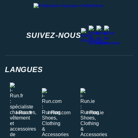
Fédération française d'athlétisme
facebook
strava
youtube
instagram
SUIVEZ-NOUS
LANGUES
i-Run.fr
i-Run.com
i-Run.ie