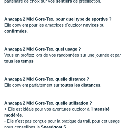
partenaire de choix sur vos
sentiers
de prédilection.
Raidlight
Reebok
Anacapa 2 Mid Gore-Tex, pour quel type de sportive ?
Salomon
Elle convient pour les amatrices d'outdoor
novices
ou
confirmées
.
Saucony
Saxx
Anacapa 2 Mid Gore-Tex, quel usage ?
Vous en profitez lors de vos randonnées sur une journée et par
Scarpa
tous les temps
.
Scott
Anacapa 2 Mid Gore-Tex, quelle distance ?
Shokz
Elle convient parfaitement sur
toutes les distances
.
Sidas
Anacapa 2 Mid Gore-Tex, quelle utilisation ?
Smoon
+ Elle est idéale pour vos aventures outdoor à l'
intensité
modérée
.
Speedo
- Elle n'est pas conçue pour la pratique du trail, pour cet usage
nous conseillons la
Speedgoat 5
.