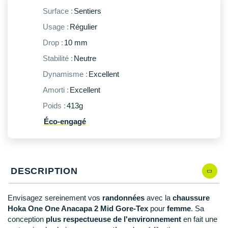
New Balance
PAR MARQUES
Surface :
Sentiers
Nike
Usage :
Régulier
DÉSTOCKAGE
NNormal
Drop :
10 mm
Stabilité :
Neutre
+ Voir tous les
accessoires
Odlo
Dynamisme :
Excellent
On-Running
Amorti :
Excellent
Orca
Poids :
413g
Éco-engagé
OVERSTIMS
Patagonia
Petzl
DESCRIPTION
Polar
Envisagez sereinement vos
randonnées
avec la
chaussure
Hoka One One Anacapa 2 Mid Gore-Tex
pour
femme
. Sa
Puma
conception
plus respectueuse de l'environnement
en fait une