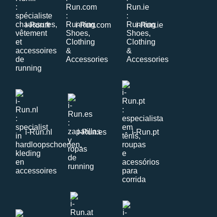
i-Run.fr
i-Run.com
i-Run.ie
i-Run.nl
i-Run.es
i-Run.pt