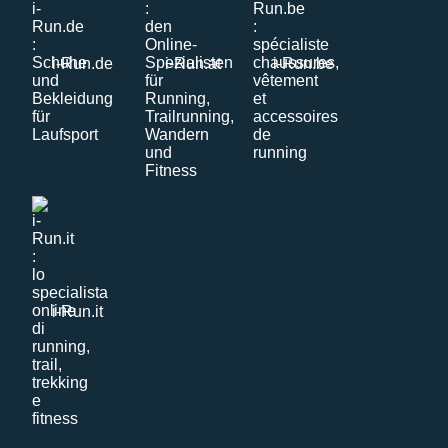
i-Run.de
i-Run.at
i-Run.be
i-Run.it