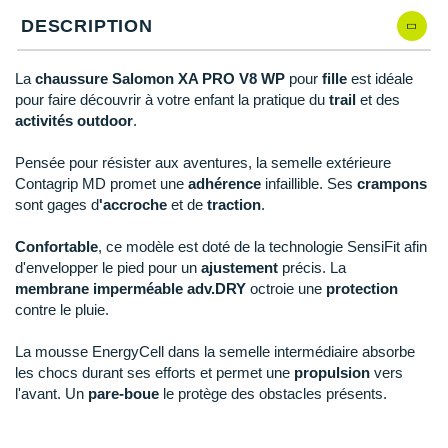
New Balance
PAR MARQUES
DESCRIPTION
Nike
DÉSTOCKAGE
La
chaussure Salomon XA PRO V8 WP
pour
fille
est idéale
NNormal
pour faire découvrir à votre enfant la pratique du
trail
et des
activités
outdoor
.
+ Voir tous les
accessoires
Odlo
Pensée pour résister aux aventures, la semelle extérieure
On-Running
Contagrip MD promet une
adhérence
infaillible. Ses
crampons
sont gages d
'accroche
et de
traction
.
Orca
Confortable
, ce modèle est doté de la technologie SensiFit afin
OVERSTIMS
d'envelopper le pied pour un
ajustement
précis. La
Patagonia
membrane imperméable adv.DRY
octroie une
protection
contre le pluie.
Petzl
La mousse EnergyCell dans la semelle intermédiaire absorbe
Polar
les chocs durant ses efforts et permet une
propulsion
vers
l'avant. Un
pare-boue
le protège des obstacles présents.
Puma