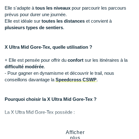
Raidlight
Elle s'adapte à
tous les niveaux
pour parcourir les parcours
Reebok
prévus pour durer une journée.
Elle est idéale sur
toutes les distances
et convient à
Salomon
plusieurs types de sentiers
.
Saucony
X Ultra Mid Gore-Tex, quelle utilisation ?
Saxx
+ Elle est pensée pour offrir du
confort
sur les itinéraires à la
Scarpa
difficulté modérée
.
- Pour gagner en dynamisme et découvrir le trail, nous
Scott
conseillons davantage la
Speedcross CSWP
.
Shokz
Pourquoi choisir la X Ultra Mid Gore-Tex ?
Sidas
La X Ultra Mid Gore-Tex possède :
Smoon
Une
tige mi-montante
pour un maintien optimal.
Speedo
Une
membrane imperméable et respirante Gore-Tex
.
Afficher
Une
stabilité
maximale et nécessaire.
plus