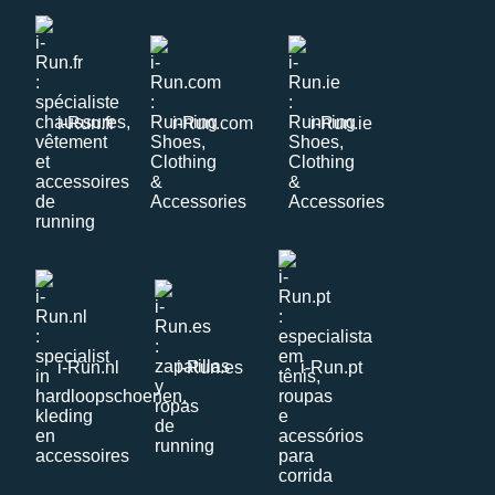
i-Run.fr
i-Run.com
i-Run.ie
i-Run.nl
i-Run.es
i-Run.pt