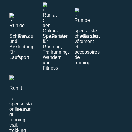
i-Run.de
i-Run.at
i-Run.be
i-Run.it