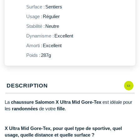
New Balance
PAR MARQUES
Surface :
Sentiers
Nike
Usage :
Régulier
DÉSTOCKAGE
NNormal
Stabilité :
Neutre
Dynamisme :
Excellent
+ Voir tous les
accessoires
Odlo
Amorti :
Excellent
On-Running
Poids :
287g
Orca
OVERSTIMS
DESCRIPTION
Patagonia
La
chaussure Salomon X Ultra Mid Gore-Tex
est idéale pour
Petzl
les
randonnées
de votre
fille
.
Polar
X Ultra Mid Gore-Tex, pour quel type de sportive, quel
Puma
usage, quelle distance et quelle surface ?