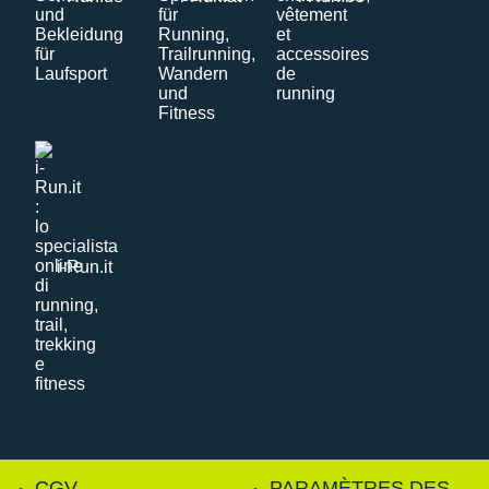
i-Run.it
CGV
PARAMÈTRES DES