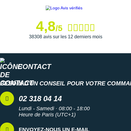
Semelle extérieure
: Dotée d'un caoutchouc durable, elle
4,8
résiste parfaitement à l'abrasion et promet une
adhérence
/5
irréprochable sur le bitume.
38308 avis sur les 12 derniers mois
Semelle intérieure amovible
Poids constaté chez i-Run
: 198 g en taille 35 1/3
CONTACT
Les autres produits
Hoka One One
BESOIN D'UN CONSEIL POUR VOTRE COMMA
02 318 04 14
Lundi - Samedi · 08:00 - 18:00
Heure de Paris (UTC+1)
ENVOYEZ-NOUS UN E-MAIL