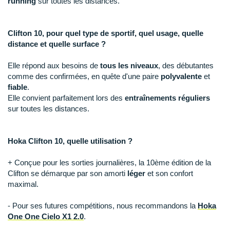
New Balance
running
sur toutes les distances.
PAR MARQUES
Nike
DÉSTOCKAGE
Clifton 10, pour quel type de sportif, quel usage, quelle
NNormal
distance et quelle surface ?
+ Voir tous les
accessoires
Odlo
Elle répond aux besoins de
tous les niveaux
, des débutantes
comme des confirmées, en quête d'une paire
polyvalente
et
On-Running
fiable
.
Elle convient parfaitement lors des
entraînements réguliers
Orca
sur toutes les distances.
OVERSTIMS
Hoka Clifton 10, quelle utilisation ?
Patagonia
+ Conçue pour les sorties journalières, la 10ème édition de la
Petzl
Clifton se démarque par son amorti
léger
et son confort
maximal.
Polar
- Pour ses futures compétitions, nous recommandons la
Hoka
Puma
One One Cielo X1 2.0
.