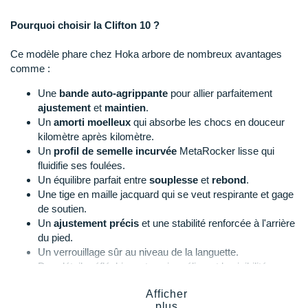
Raidlight
Pourquoi choisir la Clifton 10 ?
Reebok
Ce modèle phare chez Hoka arbore de nombreux avantages
Salomon
comme :
Saucony
Une
bande auto-agrippante
pour allier parfaitement
ajustement
et
maintien
.
Saxx
Un
amorti moelleux
qui absorbe les chocs en douceur
kilomètre après kilomètre.
Scarpa
Un
profil de semelle incurvée
MetaRocker lisse qui
fluidifie ses foulées.
Scott
Un équilibre parfait entre
souplesse
et
rebond
.
Une tige en maille jacquard qui se veut respirante et gage
Shokz
de soutien.
Un
ajustement précis
et une stabilité renforcée à l'arrière
Sidas
du pied.
Un verrouillage sûr au niveau de la languette.
Smoon
Des détails réfléchissants qui améliorent la visibilité.
Une
traction
rassurante sur l'asphalte.
Speedo
Afficher
Une construction
durable
adaptée à des sorties
plus