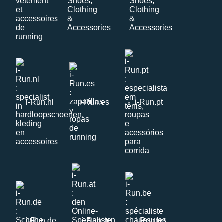
i-Run.nl
i-Run.es
i-Run.pt
i-Run.de
i-Run.at
i-Run.be