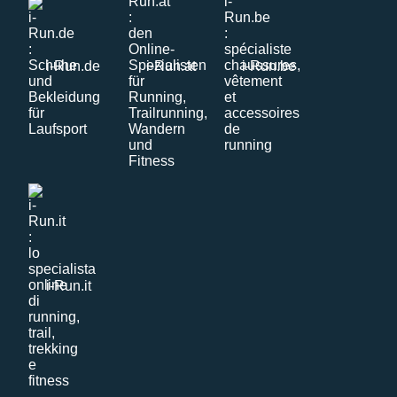
i-Run.de
i-Run.at
i-Run.be
i-Run.it