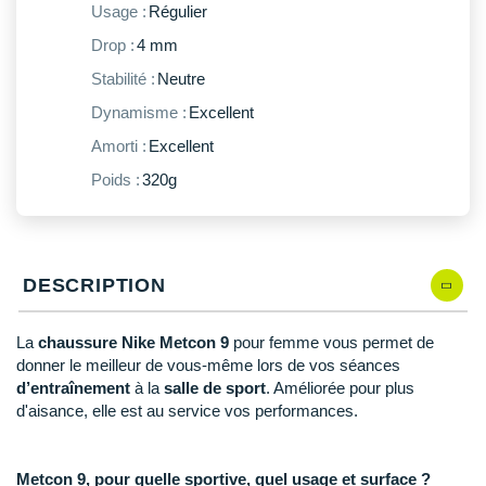
New Balance
PAR MARQUES
Usage :
Régulier
Drop :
4 mm
Nike
DÉSTOCKAGE
Stabilité :
Neutre
NNormal
Dynamisme :
Excellent
+ Voir tous les
accessoires
Odlo
Amorti :
Excellent
On-Running
Poids :
320g
Orca
OVERSTIMS
DESCRIPTION
Patagonia
La
chaussure Nike Metcon 9
pour femme vous permet de
Petzl
donner le meilleur de vous-même lors de vos séances
d’entraînement
à la
salle de sport
. Améliorée pour plus
Polar
d'aisance, elle est au service vos performances.
Puma
Metcon 9, pour quelle sportive, quel usage et surface ?