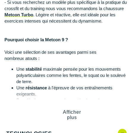
Suunto
- Si vous recherchez un modèle plus spécifique à la pratique du
crossfit et du training nous vous recommandons la chaussure
Ta Energy
Metcon Turbo
. Légère et réactive, elle est idéale pour les
exercices intenses qui nécessitent du dynamisme.
The North Face
Thuasne
Pourquoi choisir la Metcon 9 ?
Under Armour
Voici une sélection de ses avantages parmi ses
nombreux atouts :
Withings
Une
stabilité
maximale pensée pour les mouvements
X-Bionic
polyarticulaires comme les fentes, le squat ou le soulevé
de terre.
X-Socks
Une
résistance
à l'épreuve de vos entraînements
exigeants.
Des détails conçus pour la montée de corde.
+ Voir toutes les marques
Un
amorti
optimal pour les sessions de cardio.
Afficher
plus
Metcon 9, quelles nouveautés ?