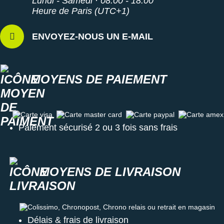
Lundi - Samedi · 08:00 - 18:00
Heure de Paris (UTC+1)
Semelle intérieure amovible
ENVOYEZ-NOUS UN E-MAIL
Move to Zero : fabriquée avec au moins 20% de son
poids en matériaux recyclés
Poids constaté chez i-Run : 320 g en taille 40
Coloris : blanc et violet
MOYENS DE PAIEMENT
Retrouvez l'intégralité de notre collection de chaussures de
training pour femme
Nike Metcon
et trouvez la paire idéale pour
vous aider à vous dépasser lors de vos sessions de crossfit !
Carte visa
Carte master card
Carte paypal
Carte amex
Les autres produits
Paiement sécurisé 2 ou 3 fois sans frais
Nike
MOYENS DE LIVRAISON
Colissimo, Chronopost, Chrono relais ou retrait en magasin
Délais & frais de livraison