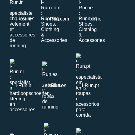
i-Run.fr
i-Run.com
i-Run.ie
i-Run.nl
i-Run.es
i-Run.pt