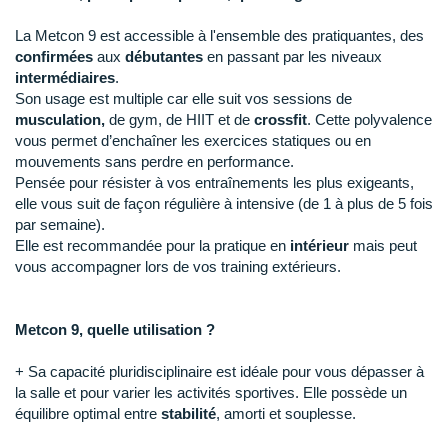
Raidlight
La Metcon 9 est accessible à l'ensemble des pratiquantes, des
Reebok
confirmées
aux
débutantes
en passant par les niveaux
intermédiaires
.
Salomon
Son usage est multiple car elle suit vos sessions de
musculation,
de gym, de HIIT et de
crossfit
. Cette polyvalence
Saucony
vous permet d’enchaîner les exercices statiques ou en
mouvements sans perdre en performance.
Saxx
Pensée pour résister à vos entraînements les plus exigeants,
elle vous suit de façon régulière à intensive (de 1 à plus de 5 fois
Scarpa
par semaine).
Elle est recommandée pour la pratique en
intérieur
mais peut
Scott
vous accompagner lors de vos training extérieurs.
Shokz
Metcon 9, quelle utilisation ?
Sidas
+ Sa capacité pluridisciplinaire est idéale pour vous dépasser à
Smoon
la salle et pour varier les activités sportives. Elle possède un
équilibre optimal entre
stabilité
, amorti et souplesse.
Speedo