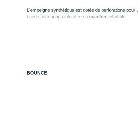
L'empeigne synthétique est dotée de perforations pour
bande auto-agrippante offre un
maintien
infaillible.
La semelle extérieure permet une
adhérence
adaptée e
maximale.
Points clés de la
chaussure d'athlétisme adidas Thr
BOUNCE