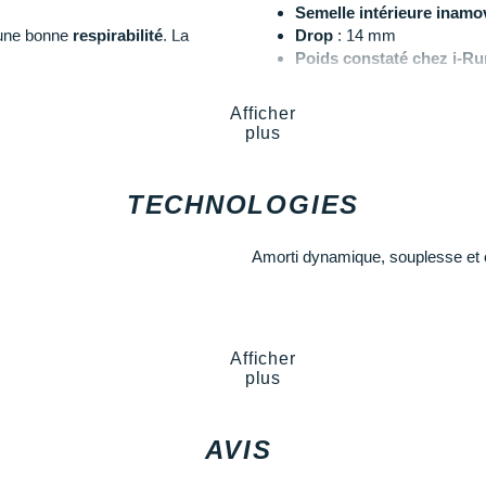
Semelle intérieure inamo
 une bonne
respirabilité
. La
Drop
: 14 mm
Poids constaté chez i-Ru
Coloris
: bleu-gris, lime et
t une force de
rotation
Afficher
Retrouvez l'ensemble des chau
plus
choisissez la paire parfaite pour 
Les autres produits
adidas
ows
TECHNOLOGIES
Amorti dynamique, souplesse et 
Afficher
plus
AVIS