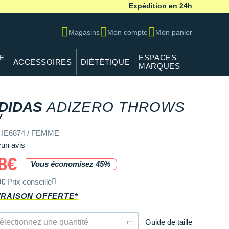
Expédition en 24h
Magasins
Mon compte
Mon panier
E
ESPACES
ACCESSOIRES
DIÉTÉTIQUE
MARQUES
DIDAS
ADIZERO THROWS
REF IE6874 / FEMME
W
 IE6874 / FEMME
un avis
8€
Vous économisez 45%
0€
Prix conseillé
VRAISON OFFERTE*
Guide de taille
électionnez une quantité