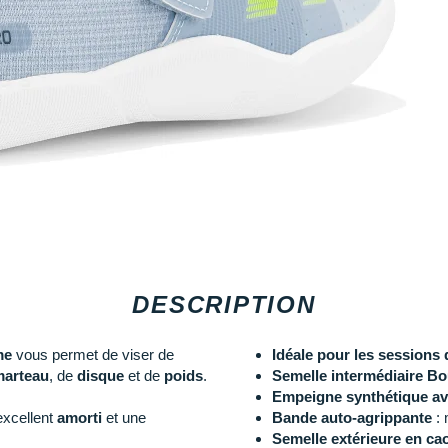
DESCRIPTION
me
vous permet de viser de
Idéale pour les sessions 
marteau
, de
disque
et de
poids
.
Semelle intermédiaire B
Empeigne synthétique av
excellent
amorti
et une
Bande auto-agrippante
: 
Semelle extérieure en c