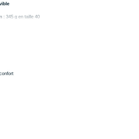
vible
n
: 345 g en taille 40
 blanc
ssures de course pour femme
Adidas Adizero
et
vos objectifs de course à pied.
confort