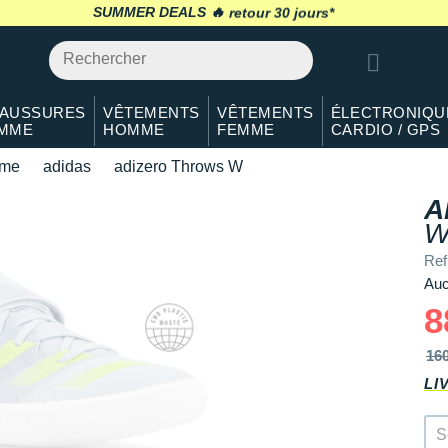
SUMMER DEALS 🔥
retour 30 jours
*
AUSSURES
VÊTEMENTS
VÊTEMENTS
ÉLECTRONIQU
MME
HOMME
FEMME
CARDIO / GPS
sme
adidas
adizero Throws W
A
Ref
Auc
8
16
LI
S