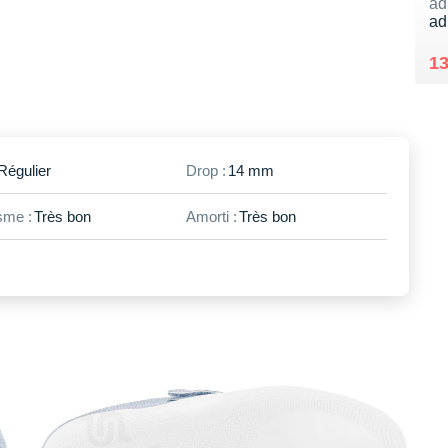
ad
ad
Au
Ve
1
Régulier
Drop :
14 mm
me :
Très bon
Amorti :
Très bon