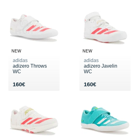
NEW
NEW
adidas
adidas
adizero Throws
adizero Javelin
WC
WC
Vendu 160€
Vendu 160€
160€
160€