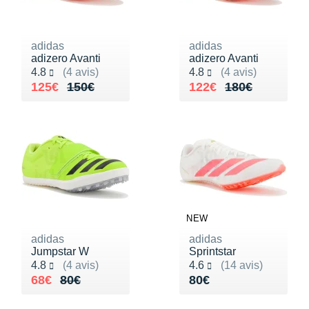
Raidlight
Reebok
adidas
adidas
adizero Avanti
adizero Avanti
Salomon
Noté 4.8 sur 5
Noté 4.8 sur 5
4.8
(4 avis)
4.8
(4 avis)
Au lieu de 150€
Vendu 125€
Au lieu de 180€
Vendu 122€
125€
150€
122€
180€
Saucony
Saxx
Scarpa
Scott
Shokz
NEW
Sidas
adidas
adidas
Jumpstar W
Sprintstar
Smoon
Noté 4.8 sur 5
Noté 4.6 sur 5
4.8
(4 avis)
4.6
(14 avis)
Au lieu de 80€
Vendu 68€
Vendu 80€
68€
80€
80€
Speedo