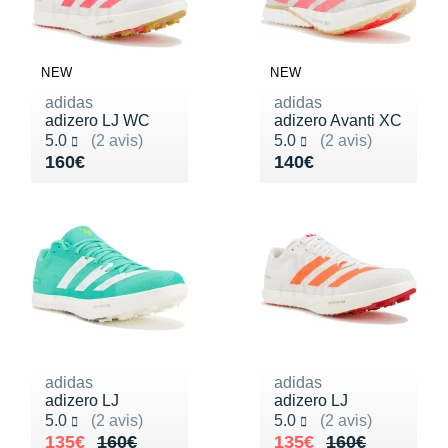
NEW
NEW
adidas
adidas
adizero LJ WC
adizero Avanti XC
Noté 5.0 sur 5
Noté 5.0 sur 5
5.0
(2 avis)
5.0
(2 avis)
Vendu 160€
Vendu 140€
160€
140€
adidas
adidas
adizero LJ
adizero LJ
Noté 5.0 sur 5
Noté 5.0 sur 5
5.0
(2 avis)
5.0
(2 avis)
Au lieu de 160€
Vendu 135€
Au lieu de 160€
Vendu 135€
135€
160€
135€
160€