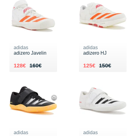
adidas
adidas
adizero Javelin
adizero HJ
Au lieu de 160€
Vendu 128€
Au lieu de 150€
Vendu 125€
128€
160€
125€
150€
adidas
adidas