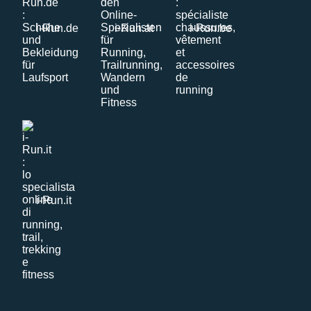
i-Run.de
i-Run.at
i-Run.be
i-Run.it