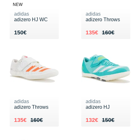
NEW
adidas
adidas
adizero HJ WC
adizero Throws
Vendu 150€
Au lieu de 160€
Vendu 135€
150€
135€
160€
adidas
adidas
adizero Throws
adizero HJ
Au lieu de 160€
Vendu 135€
Au lieu de 150€
Vendu 132€
135€
160€
132€
150€