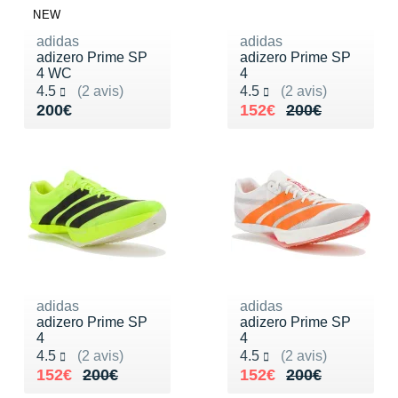
NEW
adidas
adidas
adizero Prime SP
adizero Prime SP
4 WC
4
Noté 4.5 sur 5
Noté 4.5 sur 5
4.5
(2 avis)
4.5
(2 avis)
Vendu 200€
Au lieu de 200€
Vendu 152€
200€
152€
200€
adidas
adidas
adizero Prime SP
adizero Prime SP
4
4
Noté 4.5 sur 5
Noté 4.5 sur 5
4.5
(2 avis)
4.5
(2 avis)
Au lieu de 200€
Vendu 152€
Au lieu de 200€
Vendu 152€
152€
200€
152€
200€