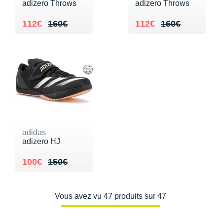
adizero Throws
adizero Throws
Au lieu de 160€
Vendu 112€
Au lieu de 160€
Vendu 112€
112€
160€
112€
160€
adidas
adizero HJ
Au lieu de 150€
Vendu 100€
100€
150€
Vous avez vu 47 produits sur 47