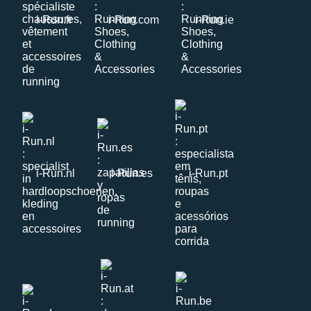
i-Run.fr
i-Run.com
i-Run.ie
i-Run.nl
i-Run.es
i-Run.pt