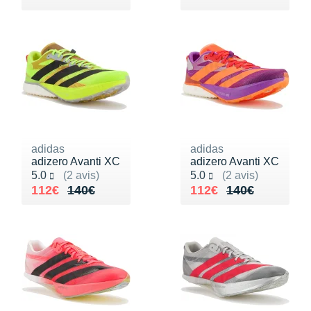
adidas
adidas
adizero Avanti XC
adizero Avanti XC
Noté 5.0 sur 5
Noté 5.0 sur 5
5.0
(2 avis)
5.0
(2 avis)
Au lieu de 140€
Vendu 112€
Au lieu de 140€
Vendu 112€
112€
140€
112€
140€