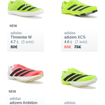
NEW
adidas
adidas
Throwstar W
adizero XCS
Noté 4.7 sur 5
Noté 4.6 sur 5
4.7
(3 avis)
4.6
(7 avis)
Vendu 80€
Au lieu de 75€
Vendu 60€
80€
60€
75€
NEW
adidas
adizero Ambition
adidas