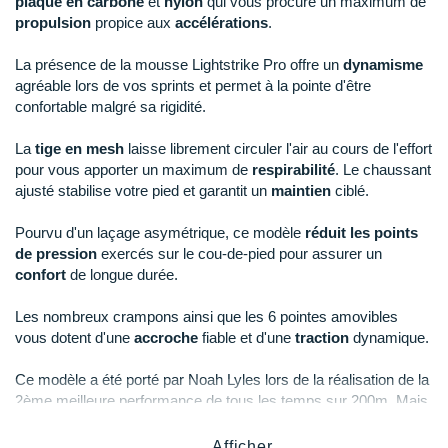
plaque en carbone
et
nylon
qui vous procure un maximum de
Raidlight
propulsion
propice aux
accélérations
.
Reebok
La présence de la mousse Lightstrike Pro offre un
dynamisme
agréable lors de vos sprints et permet à la pointe d'être
Salomon
confortable malgré sa rigidité.
Saucony
La
tige en mesh
laisse librement circuler l'air au cours de l'effort
Saxx
pour vous apporter un maximum de
respirabilité
. Le chaussant
ajusté stabilise votre pied et garantit un
maintien
ciblé.
Scarpa
Pourvu d'un laçage asymétrique, ce modèle
réduit les points
Scott
de pression
exercés sur le cou-de-pied pour assurer un
confort
de longue durée.
Shokz
Les nombreux crampons ainsi que les 6 pointes amovibles
Sidas
vous dotent d'une
accroche
fiable et d'une
traction
dynamique.
Smoon
Ce modèle a été porté par Noah Lyles lors de la réalisation de la
2ème meilleure performance de tous les temps sur 200m. Mais
Speedo
également par de nombreux champions Français comme
Sasha Zhoya.
Afficher