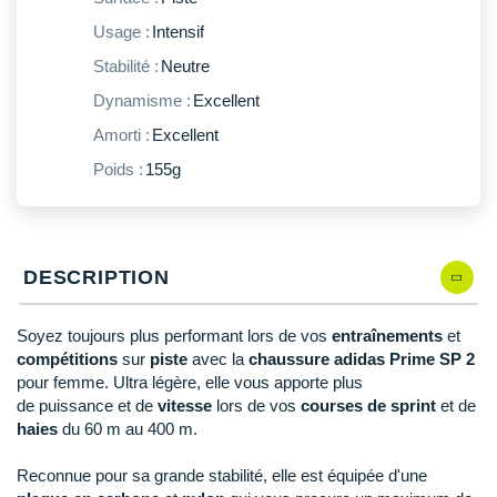
New Balance
PAR MARQUES
Usage :
Intensif
Nike
Stabilité :
Neutre
DÉSTOCKAGE
NNormal
Dynamisme :
Excellent
Amorti :
Excellent
+ Voir tous les
accessoires
Odlo
Poids :
155g
On-Running
Orca
OVERSTIMS
DESCRIPTION
Patagonia
Soyez toujours plus performant lors de vos
entraînements
et
compétitions
sur
piste
avec la
chaussure adidas Prime SP 2
Petzl
pour femme. Ultra légère, elle vous apporte plus
de puissance et de
vitesse
lors de vos
courses de sprint
et de
Polar
haies
du 60 m au 400 m.
Puma
Reconnue pour sa grande stabilité, elle est équipée d'une