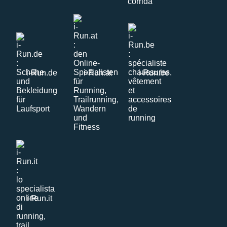
i-Run.de
i-Run.at
i-Run.be
i-Run.it