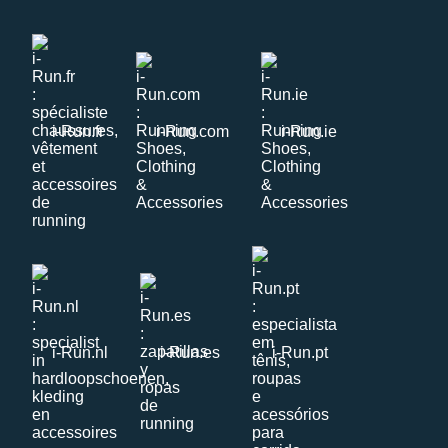
i-Run.fr
i-Run.com
i-Run.ie
i-Run.nl
i-Run.es
i-Run.pt