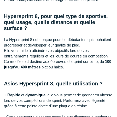
New Balance
PAR MARQUES
Nike
Hypersprint 8, pour quel type de sportive,
DÉSTOCKAGE
quel usage, quelle distance et quelle
NNormal
surface ?
+ Voir tous les
accessoires
Odlo
La Hypersprint 8 est conçue pour les débutantes qui souhaitent
On-Running
progresser et développer leur qualité de pied.
Elle vous aide à atteindre vos objectifs lors de vos
Orca
entraînements réguliers et les jours de course en compétition.
Ce modèle est destiné aux épreuves de sprint sur piste, du
100
OVERSTIMS
jusqu'au 400 mètres
plat ou haies.
Patagonia
Asics Hypersprint 8, quelle utilisation ?
Petzl
+
Rapide
et
dynamique
, elle vous permet de gagner en vitesse
Polar
lors de vos compétitions de sprint. Performez avec légèreté
grâce à cette pointe dotée d'une plaque en résine.
Puma
-
Cette chaussure n'est pas adaptée aux distances supérieures