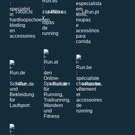
i-Run.nl
i-Run.es
i-Run.pt
i-Run.de
i-Run.at
i-Run.be