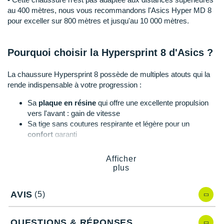
Raidlight
au 400 mètres, nous vous recommandons l'Asics Hyper MD 8
pour exceller sur 800 mètres et jusqu'au 10 000 mètres.
Reebok
Salomon
Pourquoi choisir la Hypersprint 8 d'Asics ?
Saucony
La chaussure Hypersprint 8 possède de multiples atouts qui la
Saxx
rende indispensable à votre progression :
Sa
plaque en résine
qui offre une excellente propulsion
Scarpa
vers l'avant : gain de vitesse
Sa tige sans coutures respirante et légère pour un
Scott
confort
garanti
Son chaussant qui permet un ajustement flexible et gage
Shokz
de maintien
Afficher
Son talon renforcé qui promet une bonne stabilité
Sidas
plus
Sa semelle extérieure et ses 5 pointes qui assurent une
Smoon
adhérence
fiable sur la piste
AVIS
(5)
Speedo
QUESTIONS & RÉPONSES