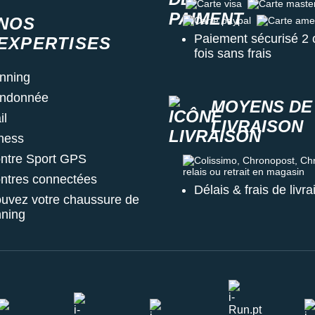
Carte visa
Carte master c
NOS
Carte paypal
Carte amex
Paiement sécurisé 2 
EXPERTISES
fois sans frais
nning
ndonnée
MOYENS DE
il
LIVRAISON
tness
ntre Sport GPS
Colissimo, Chronopost, Chrono
ntres connectées
Délais & frais de livr
ouvez votre chaussure de
nning