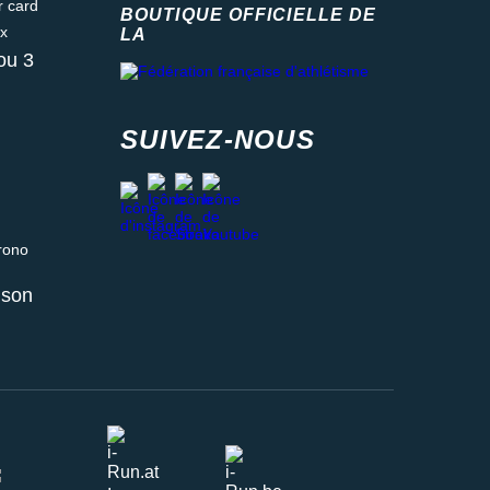
ard
BOUTIQUE OFFICIELLE DE
LA
Fédération française d'athlétisme
ou 3
SUIVEZ-NOUS
facebook
strava
youtube
instagram
 relais ou retrait en magasin
aison