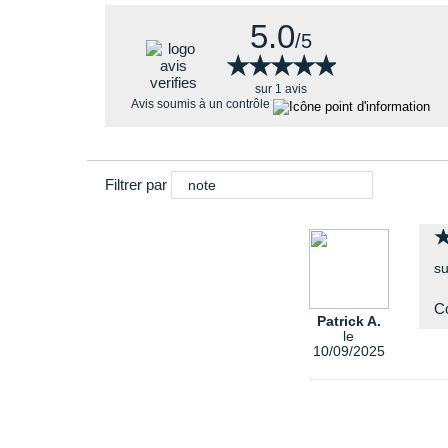
5.0
/5
★★★★★
★★★★★
sur 1 avis
Avis soumis à un contrôle
Filtrer par
note
su
C
Patrick A.
le
10/09/2025