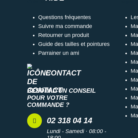
Questions fréquentes
Le
Suivre ma commande
Ma
Retourner un produit
Ma
Guide des tailles et pointures
Ma
Parrainer un ami
Ma
Ma
Ma
CONTACT
Ma
Ma
BESOIN D'UN CONSEIL
POUR VOTRE
Ma
COMMANDE ?
Ma
Ma
02 318 04 14
Lundi - Samedi · 08:00 -
18:00