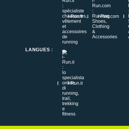
i-Run.fr
i-Run.com
LANGUES
:
i-Run.it