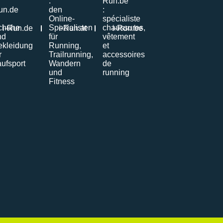
i-Run.de
i-Run.at
i-Run.be