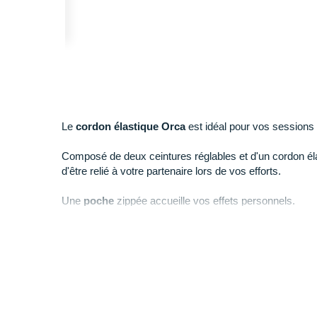
Le
cordon élastique Orca
est idéal pour vos sessions
Composé de deux ceintures réglables et d'un cordon él
d'être relié à votre partenaire lors de vos efforts.
Une
poche
zippée accueille vos effets personnels.
Points clés du
cordon élastique Orca Swimrun