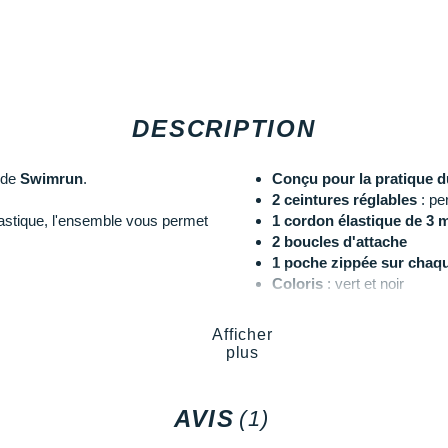
DESCRIPTION
 de
Swimrun
.
Conçu pour la pratique
2 ceintures réglables
: per
astique, l'ensemble vous permet
1 cordon élastique de 3 
2 boucles d'attache
1 poche zippée sur chaqu
Coloris
: vert et noir
Afficher
Les autres produits
Orca
plus
AVIS
(1)