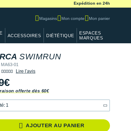
Expédition en 24h
Magasins
Mon compte
Mon panier
E
ESPACES
ACCESSOIRES
DIÉTÉTIQUE
MARQUES
RCA
SWIMRUN
 MA63-01
Lire l'avis
9€
raison offerte dès 60€
té: 1
té: 1
AJOUTER AU PANIER
té: 2