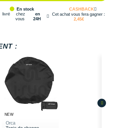
CASHBACK
En stock
té: 3
livré
chez
en
Cet achat vous fera gagner :
vous
24H
2,45€
té: 4
té: 5
NT :
té: 6
té: 7
té: 8
té: 9
té: 10
NEW
Orca