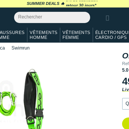
Qté: 2
SUMMER DEALS 🔥
retour 30 jours
*
Qté: 3
Qté: 4
AUSSURES
VÊTEMENTS
VÊTEMENTS
ÉLECTRONIQU
MME
HOMME
FEMME
CARDIO / GPS
Qté: 5
ca
Swimrun
Qté: 6
O
Ref
Qté: 7
5.0
Qté: 8
4
Qté: 9
Liv
Qté: 10
Q
Q
Q