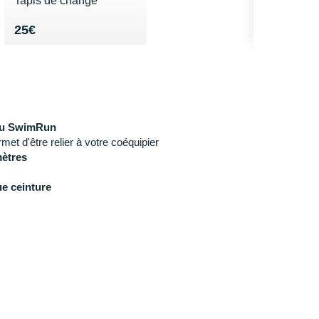
Tapis de change
Vendu 25€
25€
 du SwimRun
met d'être relier à votre coéquipier
mètres
e ceinture