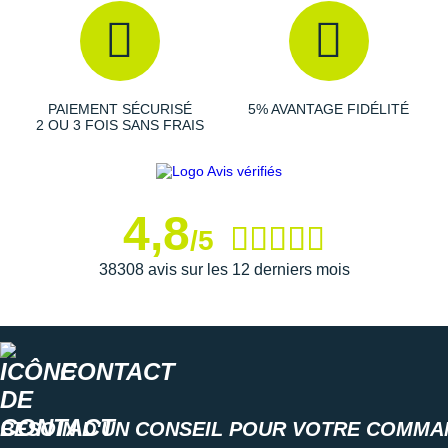
Suunto
Ta Energy
The North Face
PAIEMENT SÉCURISÉ
5% AVANTAGE FIDÉLITÉ
2 OU 3 FOIS SANS FRAIS
Thuasne
Under Armour
Withings
4,8
/5
X-Bionic
38308 avis sur les 12 derniers mois
X-Socks
+ Voir toutes les marques
CONTACT
BESOIN D'UN CONSEIL POUR VOTRE COMMA