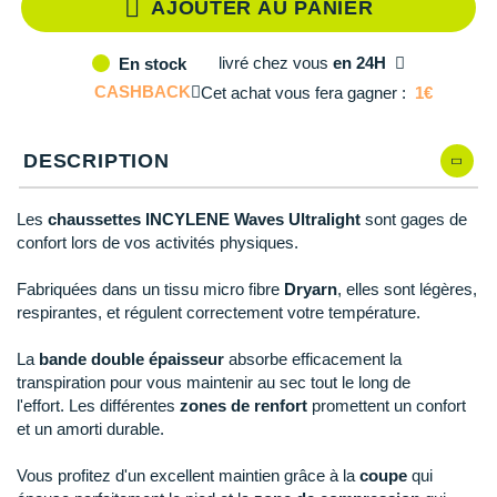
Reebok
Reebok
Orca
Shock Absorber
Silva
Oxsitis
AJOUTER AU PANIER
Collection CLUB
DÉSTOCKAGE
PAR MARQUES
Hoka One One
Scott
Scott
Patagonia
Thuasne
Therabody
Patagonia
DÉSTOCKAGE
livré
chez vous
en 24H
En stock
Divers
Huawei
CASHBACK
Cet achat vous fera gagner :
1€
The North Face
The North Face
Saxx
Under Armour
Withings
Raidlight
DÉSTOCKAGE
+ Voir tous les produits
électroniques
Équipe de France
+ Voir tous les
vêtements homme
Icebreaker
Under Armour
Under Armour
Scott
X-Moove
Zamst
+ Voir toutes les marques
Trouvez votre montre sport GPS
DESCRIPTION
Jumelles
+ Voir tous les
vêtements femme
Inov-8
+ Voir toutes les marques
+ Voir toutes les marques
+ Voir toutes les marques
+ Voir toutes les marques
+ Voir toutes les marques
Lacets / guêtres / semelles / pointes
Les
chaussettes INCYLENE Waves
Ultralight
sont gages de
La Sportiva
athlétisme
confort lors de vos activités physiques.
Maurten
Orientation
Fabriquées dans un tissu micro fibre
Dryarn
, elles sont légères,
respirantes, et régulent correctement votre température.
Merrell
Sac de couchage
La
bande double épaisseur
absorbe efficacement la
Millet
Sécurité
transpiration pour vous maintenir au sec tout le long de
l'effort. Les différentes
zones de renfort
promettent un confort
Mizuno
Tours de cou
et un amorti durable.
Naak
Triathlon-Natation
Vous profitez d'un excellent maintien grâce à la
coupe
qui