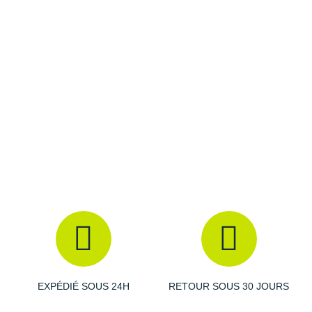
Raidlight
Les autres produits
INCYLENCE
Reebok
Salomon
Saucony
Saxx
Scarpa
Scott
Shokz
Sidas
Smoon
EXPÉDIÉ SOUS 24H
RETOUR SOUS 30 JOURS
Speedo