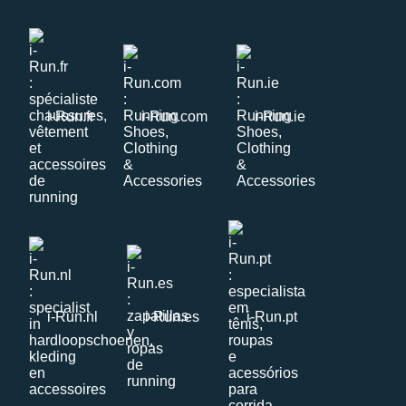
i-Run.fr
i-Run.com
i-Run.ie
i-Run.nl
i-Run.es
i-Run.pt