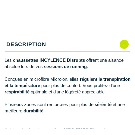
Reebok
Reebok
Orca
Shock Absorber
Silva
Oxsitis
Collection CLUB
DÉSTOCKAGE
PAR MARQUES
Hoka One One
Scott
Scott
Patagonia
Thuasne
Therabody
Patagonia
DÉSTOCKAGE
Divers
Huawei
The North Face
The North Face
Saxx
Under Armour
Withings
Raidlight
DÉSTOCKAGE
+ Voir tous les produits
électroniques
Équipe de France
+ Voir tous les
vêtements homme
Icebreaker
Under Armour
Under Armour
Scott
X-Moove
Zamst
+ Voir toutes les marques
Trouvez votre montre sport GPS
DESCRIPTION
Jumelles
+ Voir tous les
vêtements femme
Inov-8
+ Voir toutes les marques
+ Voir toutes les marques
+ Voir toutes les marques
+ Voir toutes les marques
+ Voir toutes les marques
Lacets / guêtres / semelles / pointes
Les
chaussettes INCYLENCE Disrupts
offrent une aisance
La Sportiva
athlétisme
absolue lors de vos
sessions de running
.
Maurten
Orientation
Conçues en microfibre Microlon, elles
régulent la transpiration
et la température
pour plus de confort. Vous profitez d'une
Merrell
Sac de couchage
respirabilité
optimale et d'une légèreté appréciable.
Millet
Sécurité
Plusieurs zones sont renforcées pour plus de
sérénité
et une
Mizuno
meilleure
durabilité
.
Tours de cou
Naak
Triathlon-Natation
Points clés des
chaussettes INCYLENCE Disrupts