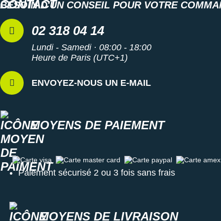
Suunto
BESOIN D'UN CONSEIL POUR VOTRE COMMA
Ta Energy
02 318 04 14
The North Face
Lundi - Samedi · 08:00 - 18:00
Heure de Paris (UTC+1)
Thuasne
ENVOYEZ-NOUS UN E-MAIL
Under Armour
Withings
MOYENS DE PAIEMENT
X-Bionic
X-Socks
Carte visa
Carte master card
Carte paypal
Carte amex
+ Voir toutes les marques
Paiement sécurisé 2 ou 3 fois sans frais
MOYENS DE LIVRAISON