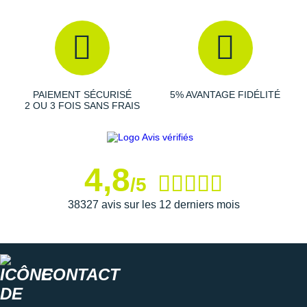
Raidlight
Reebok
Salomon
Saucony
PAIEMENT SÉCURISÉ
5% AVANTAGE FIDÉLITÉ
2 OU 3 FOIS SANS FRAIS
Saxx
Scarpa
4,8
Scott
/5
Shokz
38327 avis sur les 12 derniers mois
Sidas
Smoon
CONTACT
Speedo