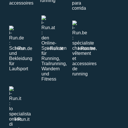
i-Run.de
i-Run.at
i-Run.be
i-Run.it