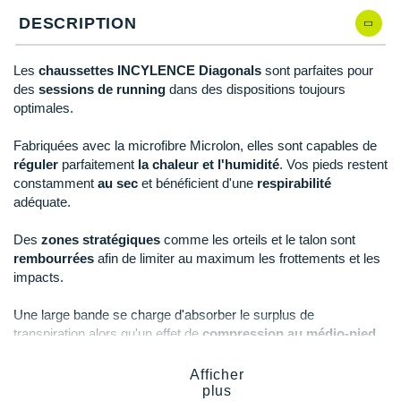
Reebok
Reebok
Orca
Shock Absorber
Silva
Oxsitis
Collection CLUB
DESCRIPTION
DÉSTOCKAGE
PAR MARQUES
Hoka One One
Scott
Scott
Patagonia
Thuasne
Therabody
Patagonia
DÉSTOCKAGE
Divers
Les
chaussettes INCYLENCE Diagonals
sont parfaites pour
Huawei
The North Face
The North Face
Saxx
Under Armour
Withings
Raidlight
DÉSTOCKAGE
+ Voir tous les produits
électroniques
des
sessions de running
dans des dispositions toujours
Équipe de France
+ Voir tous les
vêtements homme
optimales.
Icebreaker
Under Armour
Under Armour
Scott
X-Moove
Zamst
+ Voir toutes les marques
Trouvez votre montre sport GPS
Jumelles
+ Voir tous les
vêtements femme
Inov-8
Fabriquées avec la microfibre Microlon, elles sont capables de
+ Voir toutes les marques
+ Voir toutes les marques
+ Voir toutes les marques
+ Voir toutes les marques
+ Voir toutes les marques
réguler
parfaitement
la chaleur et l'humidité
. Vos pieds restent
Lacets / guêtres / semelles / pointes
La Sportiva
constamment
au sec
et bénéficient d'une
respirabilité
athlétisme
adéquate.
Maurten
Orientation
Des
zones stratégiques
comme les orteils et le talon sont
Merrell
rembourrées
afin de limiter au maximum les frottements et les
Sac de couchage
impacts.
Millet
Sécurité
Une large bande se charge d'absorber le surplus de
Mizuno
transpiration alors qu'un effet de
compression au médio-pied
Tours de cou
promet un
ajustement
idéal et une meilleure
oxygénation
.
Naak
Triathlon-Natation
Afficher
plus