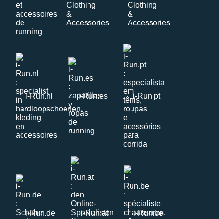
i-Run.nl
i-Run.es
i-Run.pt
i-Run.de
i-Run.at
i-Run.be