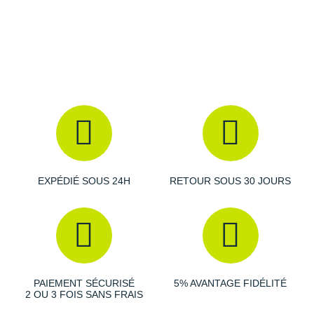
Raidlight
Reebok
Salomon
Saucony
Saxx
Scarpa
Scott
EXPÉDIÉ SOUS 24H
RETOUR SOUS 30 JOURS
Shokz
Sidas
Smoon
PAIEMENT SÉCURISÉ
5% AVANTAGE FIDÉLITÉ
Speedo
2 OU 3 FOIS SANS FRAIS