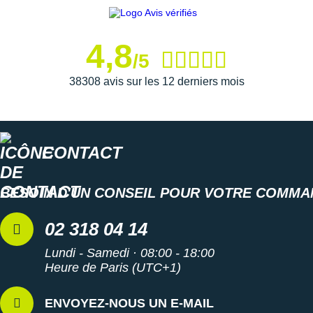
Suunto
Ta Energy
4,8
/5
The North Face
38308 avis sur les 12 derniers mois
Thuasne
Under Armour
Withings
CONTACT
X-Bionic
BESOIN D'UN CONSEIL POUR VOTRE COMMA
X-Socks
02 318 04 14
+ Voir toutes les marques
Lundi - Samedi · 08:00 - 18:00
Heure de Paris (UTC+1)
ENVOYEZ-NOUS UN E-MAIL