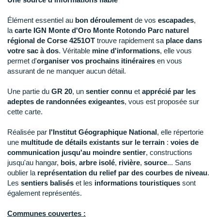
New Balance
PAR MARQUES
Élément essentiel au
bon déroulement
de vos
escapades
,
Nike
la
carte IGN Monte d'Oro Monte Rotondo Parc naturel
DÉSTOCKAGE
NNormal
régional de Corse 4251OT
trouve rapidement sa
place dans
votre sac à dos
. Véritable
mine d'informations
, elle vous
+ Voir tous les
accessoires
Odlo
permet d'
organiser vos prochains itinéraires
en vous
assurant de ne manquer aucun détail.
On-Running
Une partie du
GR 20
, un
sentier connu
et
apprécié par les
Orca
adeptes de randonnées exigeantes
, vous est proposée sur
cette carte.
OVERSTIMS
Réalisée par
l'Institut Géographique National
, elle répertorie
Patagonia
une
multitude de détails
existants sur le terrain
:
voies de
communication
jusqu'au moindre sentier
, constructions
Petzl
jusqu'au hangar,
bois
,
arbre isolé
,
rivière
,
source
... Sans
oublier la
représentation du relief par des courbes de niveau
.
Polar
Les
sentiers balisés
et les
informations touristiques
sont
également représentés.
Puma
Communes couvertes :