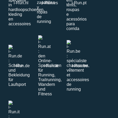
i-Run.nl
i-Run.es
i-Run.pt
i-Run.de
i-Run.at
i-Run.be