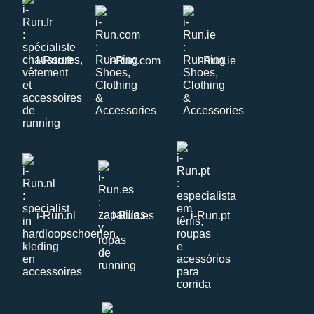
i-Run.fr
i-Run.com
i-Run.ie
i-Run.nl
i-Run.es
i-Run.pt