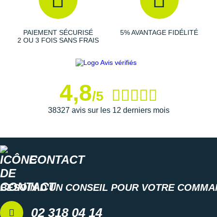
Suunto
Ta Energy
PAIEMENT SÉCURISÉ
5% AVANTAGE FIDÉLITÉ
2 OU 3 FOIS SANS FRAIS
The North Face
Thuasne
Under Armour
4,8
/5
Withings
38327 avis sur les 12 derniers mois
X-Bionic
X-Socks
CONTACT
+ Voir toutes les marques
BESOIN D'UN CONSEIL POUR VOTRE COMMA
02 318 04 14