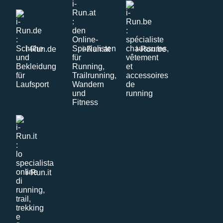
i-Run.de
i-Run.at
i-Run.be
i-Run.it