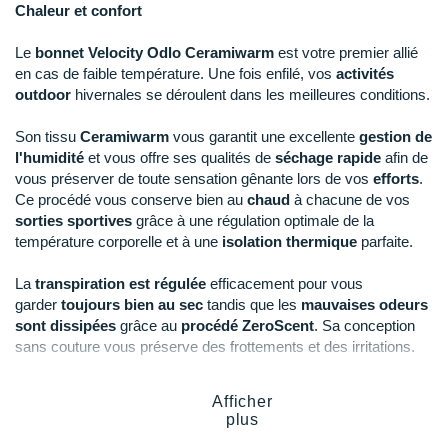
New Balance
PAR MARQUES
Chaleur et confort
Nike
Le
bonnet
Velocity Odlo
Ceramiwarm
est votre premier allié
DÉSTOCKAGE
en cas de faible température. Une fois enfilé, vos
activités
NNormal
outdoor
hivernales se déroulent dans les meilleures conditions.
+ Voir tous les
accessoires
Odlo
Son tissu
Ceramiwarm
vous garantit une excellente
gestion de
l'humidité
et vous offre ses qualités de
séchage rapide
afin de
On-Running
vous préserver de toute sensation gênante lors de vos
efforts
.
Ce procédé vous conserve bien au
chaud
à chacune de vos
Orca
sorties sportives
grâce à une régulation optimale de la
température corporelle et à une
isolation thermique
parfaite.
OVERSTIMS
La
transpiration est régulée
efficacement pour vous
Patagonia
garder
toujours bien au sec
tandis que les
mauvaises odeurs
sont dissipées
grâce au
procédé ZeroScent
. Sa conception
Petzl
sans couture vous préserve des frottements et des irritations.
Polar
Vous appréciez sa matière
stretch
qui permet un
ajustement
Afficher
sur mesure et un
maintien
fiable en toute circonstance. En cas
Puma
plus
de faible luminosité, les
éléments réfléchissants
se chargent