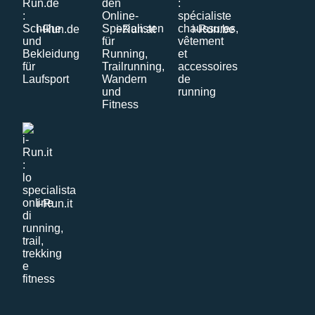
i-Run.de
i-Run.at
i-Run.be
i-Run.it