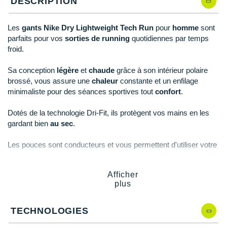
DESCRIPTION
New Balance
PAR MARQUES
Nike
Les
gants Nike Dry Lightweight
Tech Run
pour
homme
sont
DÉSTOCKAGE
parfaits pour vos
sorties de running
quotidiennes par temps
NNormal
froid.
+ Voir tous les
accessoires
Odlo
Sa conception
légère
et
chaude
grâce à son intérieur polaire
brossé, vous assure une
chaleur
constante et un enfilage
On-Running
minimaliste pour des séances sportives tout
confort
.
Orca
Dotés de la technologie Dri-Fit, ils protègent vos mains en les
gardant bien
au sec
.
OVERSTIMS
Les pouces sont conducteurs et vous permettent d'utiliser votre
Patagonia
smartphone
ou d'autres écrans tactiles en toute simplicité.
Petzl
Afficher
plus
Points clés des
gants Nike Dry Lightweight Tech Run
Polar
Légers et fins
: confort
Puma
TECHNOLOGIES
Dri-Fit
: garde au sec
Intérieur en polaire brossé
: chaleur