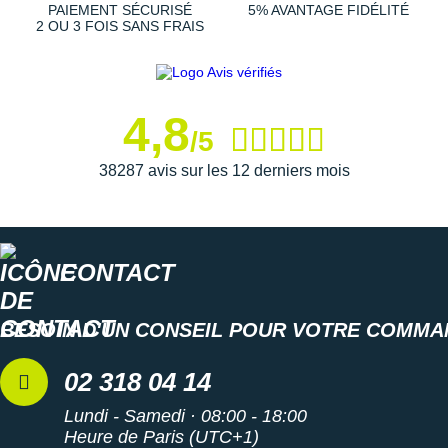
Suunto
PAIEMENT SÉCURISÉ
5% AVANTAGE FIDÉLITÉ
2 OU 3 FOIS SANS FRAIS
Ta Energy
The North Face
4,8
Thuasne
/5
38287 avis sur les 12 derniers mois
Under Armour
Withings
X-Bionic
CONTACT
X-Socks
BESOIN D'UN CONSEIL POUR VOTRE COMMA
+ Voir toutes les marques
02 318 04 14
Lundi - Samedi · 08:00 - 18:00
Heure de Paris (UTC+1)