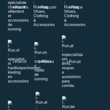
i-Run.fr
i-Run.com
i-Run.ie
i-Run.nl
i-Run.es
i-Run.pt