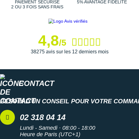
PAIEMENT SÉCURISÉ
5% AVANTAGE FIDÉLITÉ
Suunto
2 OU 3 FOIS SANS FRAIS
Ta Energy
The North Face
4,8
Thuasne
/5
38275 avis sur les 12 derniers mois
Under Armour
Withings
X-Bionic
CONTACT
X-Socks
BESOIN D'UN CONSEIL POUR VOTRE COMMA
+ Voir toutes les marques
02 318 04 14
Lundi - Samedi · 08:00 - 18:00
Heure de Paris (UTC+1)