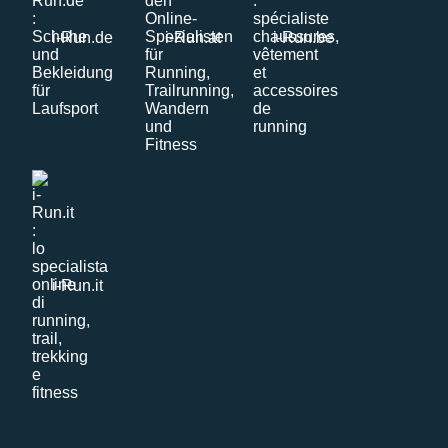
i-Run.de
i-Run.at
i-Run.be
i-Run.it