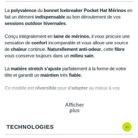
New Balance
PAR MARQUES
La
polyvalence
du
bonnet Icebreaker Pocket Hat Mérinos
en
Nike
fait un élément
indispensable
au bon déroulement de vos
DÉSTOCKAGE
sessions outdoor hivernales
.
NNormal
Conçu intégralement en
laine de mérinos
, il vous procure une
+ Voir tous les
accessoires
Odlo
sensation de
confort
incomparable et vous alloue une source
de
chaleur
continue.
Naturellement anti-odeur
, cette
fibre
On-Running
vous conserve toujours dans un
milieu sain
.
Orca
La
matière stretch
s'ajuste
parfaitement à la forme de votre
tête et garantit un
maintien
très
fiable
.
OVERSTIMS
Ce modèle est
réversible
pour
s'adapter
au mieux à vos
Patagonia
envies du moment.
Compact
, il se
range facilement dans une
poche
.
Petzl
Afficher
plus
Polar
Points clés du
bonnet Icebreaker Pocket Hat Mérinos
TECHNOLOGIES
Puma
100% laine mérinos
: confort, apport de chaleur,
thermorégulation et anti-odeur