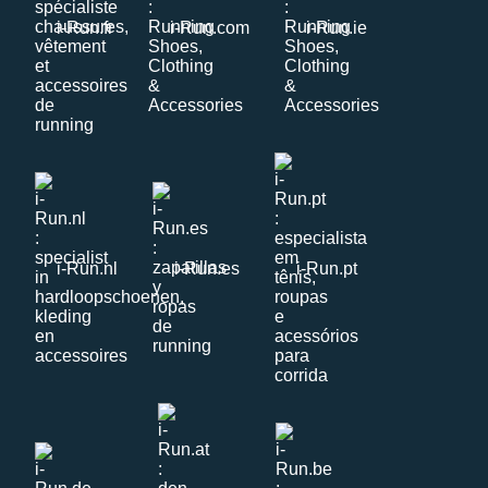
i-Run.fr
i-Run.com
i-Run.ie
i-Run.nl
i-Run.es
i-Run.pt