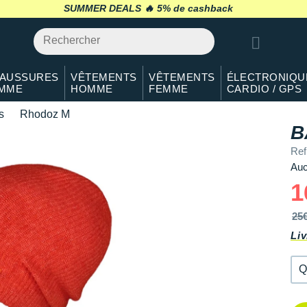
Qté: 2
SUMMER DEALS 🔥
retour 30 jours
*
Qté: 3
Qté: 4
AUSSURES
VÊTEMENTS
VÊTEMENTS
ÉLECTRONIQU
MME
HOMME
FEMME
CARDIO / GPS
Qté: 5
s
Rhodoz M
Qté: 6
B
Ref
Auc
1
25
Liv
Q
Q