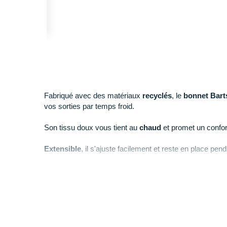
Fabriqué avec des matériaux
recyclés
, le
bonnet Bart
vos sorties par temps froid.
Son tissu doux vous tient au
chaud
et promet un confor
Extensible
, il s'ajuste facilement et reste en place pend
Points clés du
bonnet Barts Rhodoz