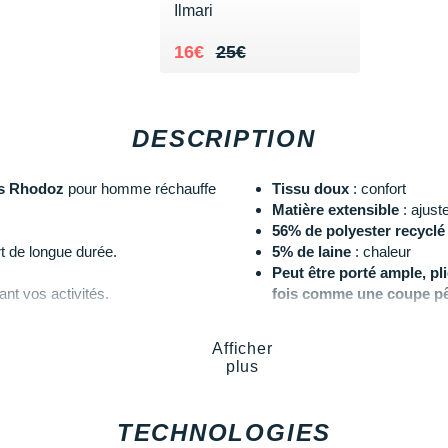
Ilmari
Au lieu de 25€
Vendu 16€
16€
25€
DESCRIPTION
s Rhodoz
pour homme réchauffe
Tissu doux
: confort
Matière extensible
: ajust
56% de polyester recyclé
t de longue durée.
5% de laine
: chaleur
Peut être porté ample, pl
ant vos activités.
fois comme une coupe p
Taille unique
Afficher
Les autres produits
Barts
plus
TECHNOLOGIES