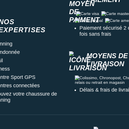
Carte visa
Carte master c
NOS
Carte paypal
Carte amex
Paiement sécurisé 2 
EXPERTISES
fois sans frais
nning
ndonnée
MOYENS DE
il
LIVRAISON
tness
ntre Sport GPS
Colissimo, Chronopost, Chrono
ntres connectées
Délais & frais de livr
ouvez votre chaussure de
nning