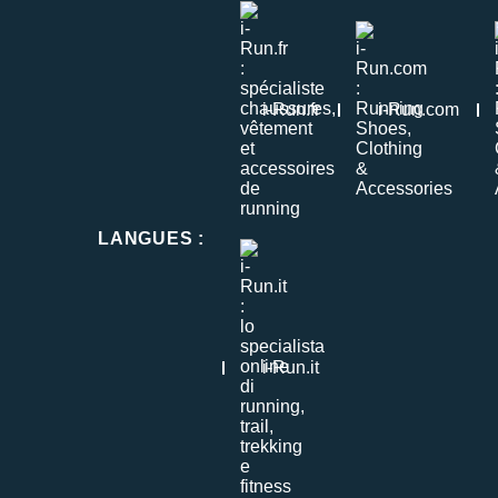
i-Run.fr
i-Run.com
LANGUES
:
i-Run.it