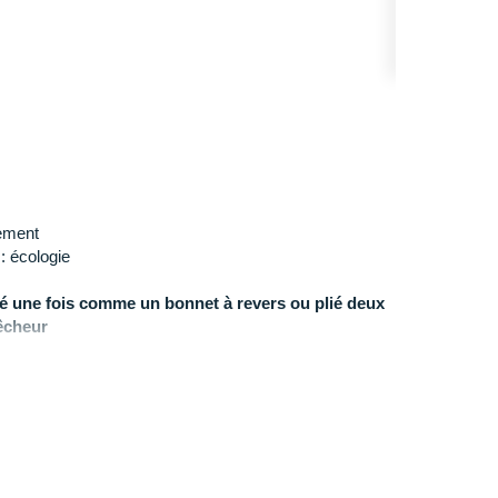
ement
: écologie
ié une fois comme un bonnet à revers ou plié deux
êcheur