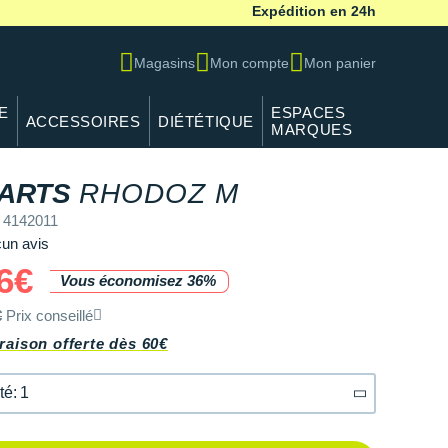
Expédition en 24h
Magasins
Mon compte
Mon panier
E
ESPACES
ACCESSOIRES
DIÉTÉTIQUE
MARQUES
ARTS
RHODOZ M
 4142011
un avis
6€
Vous économisez 36%
€
Prix conseillé
raison offerte dès 60€
té: 1
té: 1