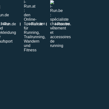
i-Run.de
i-Run.at
i-Run.be