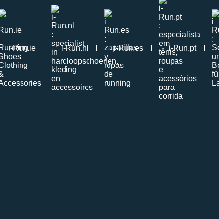
i-Run.ie
i-Run.nl
i-Run.es
i-Run.pt