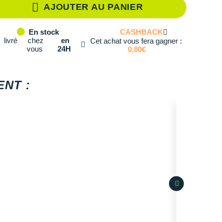
AJOUTER AU PANIER
té: 2
CASHBACK
En stock
té: 3
livré
chez
en
Cet achat vous fera gagner :
vous
24H
0,80€
té: 4
té: 5
NT :
té: 6