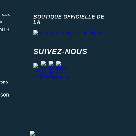
ard
BOUTIQUE OFFICIELLE DE
LA
Fédération française d'athlétisme
ou 3
SUIVEZ-NOUS
facebook
strava
youtube
instagram
 relais ou retrait en magasin
aison