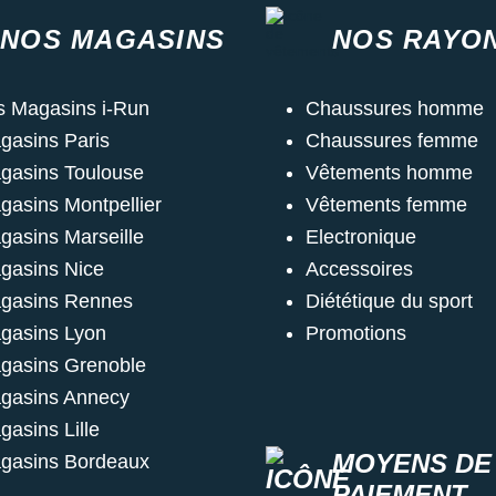
NOS MAGASINS
NOS RAYO
s Magasins i-Run
Chaussures homme
gasins Paris
Chaussures femme
gasins Toulouse
Vêtements homme
gasins Montpellier
Vêtements femme
gasins Marseille
Electronique
gasins Nice
Accessoires
gasins Rennes
Diététique du sport
gasins Lyon
Promotions
gasins Grenoble
gasins Annecy
gasins Lille
MOYENS DE
gasins Bordeaux
PAIEMENT