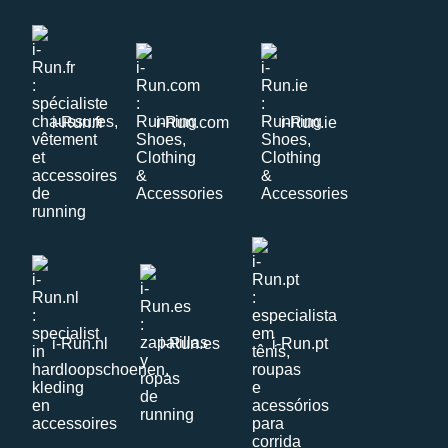
i-Run.fr
i-Run.com
i-Run.ie
i-Run.nl
i-Run.es
i-Run.pt