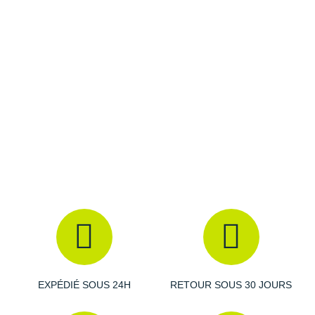
Raidlight
Contenance
: 35 litres
Dimensions
: 56,5 x 32,1 x 28,5 cm
Reebok
Coloris
: gris
Salomon
Les autres produits
Sea To Summit
Saucony
Saxx
Scarpa
Scott
Shokz
Sidas
Smoon
EXPÉDIÉ SOUS 24H
RETOUR SOUS 30 JOURS
Speedo