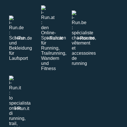
i-Run.de
i-Run.at
i-Run.be
i-Run.it