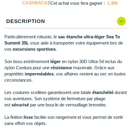
Reebok
Reebok
Orca
Shock Absorber
Silva
Oxsitis
CASHBACK
Cet achat vous fera gagner :
1,40€
Collection CLUB
DÉSTOCKAGE
PAR MARQUES
Hoka One One
Scott
Scott
Patagonia
Thuasne
Therabody
Patagonia
DÉSTOCKAGE
Divers
DESCRIPTION
Huawei
The North Face
The North Face
Saxx
Under Armour
Withings
Raidlight
DÉSTOCKAGE
+ Voir tous les produits
électroniques
Équipe de France
+ Voir tous les
vêtements homme
Icebreaker
Particulièrement robuste, le
sac étanche ultra-léger Sea To
Under Armour
Under Armour
Scott
X-Moove
Zamst
+ Voir toutes les marques
Trouvez votre montre sport GPS
Jumelles
Summit 35L
vous aide à transporter votre équipement lors de
+ Voir tous les
vêtements femme
Inov-8
vos
excursions sportives
.
+ Voir toutes les marques
+ Voir toutes les marques
+ Voir toutes les marques
+ Voir toutes les marques
+ Voir toutes les marques
Lacets / guêtres / semelles / pointes
La Sportiva
Son tissu extrêmement
léger
en nylon 30D Ultra-Sil inclus du
athlétisme
nylon Cordura pour une
résistance
maximale. Grâce aux
Maurten
propriétés
imperméables
, vos affaires restent au sec en toutes
Orientation
circonstances.
Merrell
Sac de couchage
Les coutures scellées garantissent une totale
étanchéité
durant
Millet
Sécurité
vos aventures. Son système de fermeture par pliage
est
sécurisé
par une boucle de verrouillage brevetée.
Mizuno
Tours de cou
La finition
lisse
facilite son rangement et vous permet de sortir
Naak
Triathlon-Natation
sans effort vos objets.