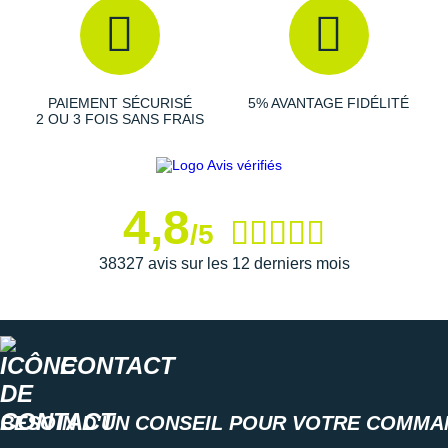
Suunto
Ta Energy
The North Face
PAIEMENT SÉCURISÉ
5% AVANTAGE FIDÉLITÉ
2 OU 3 FOIS SANS FRAIS
Thuasne
Under Armour
4,8
Withings
/5
X-Bionic
38327 avis sur les 12 derniers mois
X-Socks
+ Voir toutes les marques
CONTACT
BESOIN D'UN CONSEIL POUR VOTRE COMMA