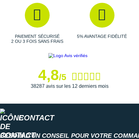
Suunto
Ta Energy
The North Face
PAIEMENT SÉCURISÉ
5% AVANTAGE FIDÉLITÉ
Thuasne
2 OU 3 FOIS SANS FRAIS
Under Armour
Withings
4,8
/5
X-Bionic
38287 avis sur les 12 derniers mois
X-Socks
+ Voir toutes les marques
CONTACT
BESOIN D'UN CONSEIL POUR VOTRE COMMA