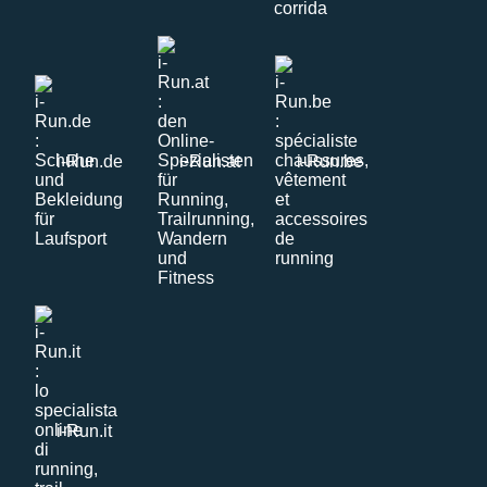
i-Run.de
i-Run.at
i-Run.be
i-Run.it