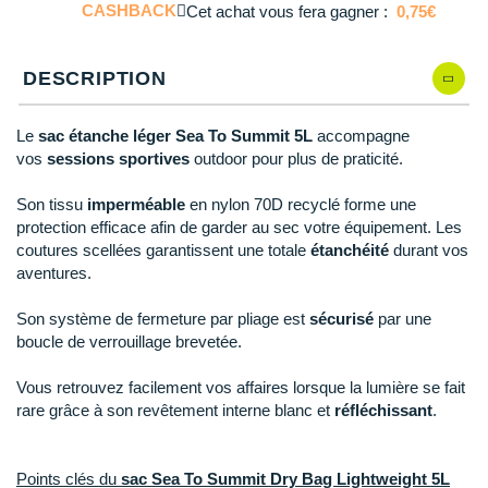
Reebok
Reebok
Orca
Shock Absorber
Silva
Oxsitis
CASHBACK
Cet achat vous fera gagner :
0,75€
Collection CLUB
Qté: 4
DÉSTOCKAGE
PAR MARQUES
Hoka One One
Scott
Scott
Patagonia
Thuasne
Therabody
Patagonia
DÉSTOCKAGE
Divers
DESCRIPTION
Qté: 5
Huawei
The North Face
The North Face
Saxx
Under Armour
Withings
Raidlight
DÉSTOCKAGE
+ Voir tous les produits
électroniques
Équipe de France
+ Voir tous les
vêtements homme
Qté: 6
Icebreaker
Le
sac étanche léger Sea To Summit 5L
accompagne
Under Armour
Under Armour
Scott
X-Moove
Zamst
+ Voir toutes les marques
Trouvez votre montre sport GPS
Jumelles
vos
sessions sportives
outdoor pour plus de praticité.
+ Voir tous les
vêtements femme
Qté: 7
Inov-8
+ Voir toutes les marques
+ Voir toutes les marques
+ Voir toutes les marques
+ Voir toutes les marques
+ Voir toutes les marques
Lacets / guêtres / semelles / pointes
Son tissu
imperméable
en nylon 70D recyclé forme une
Qté: 8
La Sportiva
protection efficace afin de garder au sec votre équipement. Les
athlétisme
coutures scellées garantissent une totale
étanchéité
durant vos
Qté: 9
Maurten
aventures.
Orientation
Qté: 10
Merrell
Sac de couchage
Son système de fermeture par pliage est
sécurisé
par une
boucle de verrouillage brevetée.
Millet
Sécurité
Vous retrouvez facilement vos affaires lorsque la lumière se fait
Mizuno
Tours de cou
rare grâce à son revêtement interne blanc et
réfléchissant
.
Naak
Triathlon-Natation
Points clés du
sac Sea To Summit Dry Bag Lightweight 5L