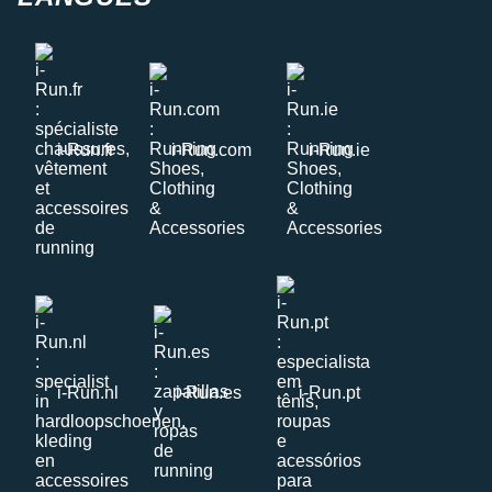
i-Run.fr
i-Run.com
i-Run.ie
i-Run.nl
i-Run.es
i-Run.pt