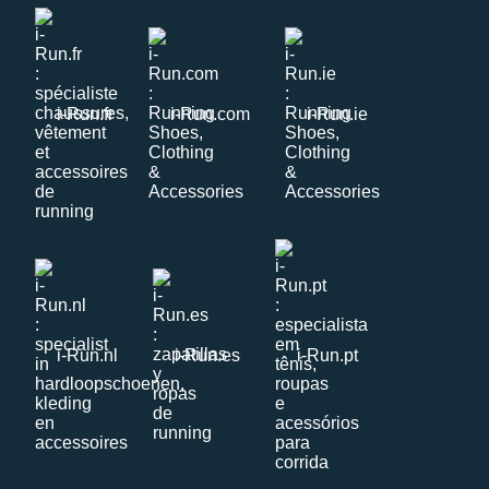
i-Run.fr
i-Run.com
i-Run.ie
i-Run.nl
i-Run.es
i-Run.pt