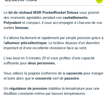
New Balance
PAR MARQUES
Nike
Le
kit de
réchaud MSR PocketRocket Deluxe
vous promet
DÉSTOCKAGE
des moments agréables pendant vos
ravitaillements
.
NNormal
Polyvalent
et compact, il vous accompagne à chacune de vos
sorties
bivouac
.
+ Voir tous les
accessoires
Odlo
Il s'allume facilement et rapidement par simple pression grâce à
On-Running
l'
allumeur piézoélectrique
. Le brûleur dispose d'un diamètre
important et d'une excellente résistance face au vent.
Orca
L'eau bout en 3 minutes 20 et vous profitez d'une capacité
OVERSTIMS
suffisante pour
deux personnes
.
Patagonia
Vous utilisez la poignée isotherme de la
casserole
pour manger
et boire alors que le
couvercle
sert de
passoire
.
Petzl
Un
régulateur de pression
stabilise la température pour une
Polar
ébullition constante même par basses températures.
Puma