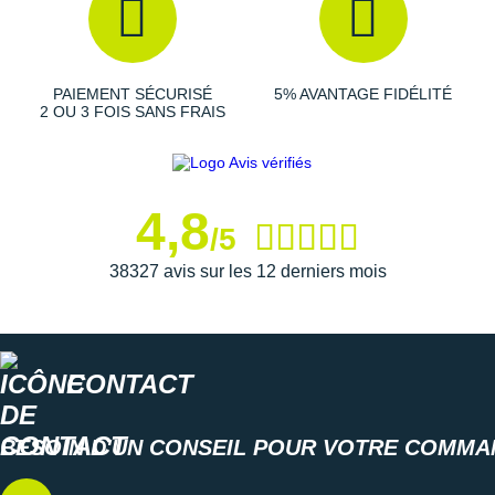
Suunto
Ta Energy
PAIEMENT SÉCURISÉ
5% AVANTAGE FIDÉLITÉ
The North Face
2 OU 3 FOIS SANS FRAIS
Thuasne
Under Armour
4,8
/5
Withings
38327 avis sur les 12 derniers mois
X-Bionic
X-Socks
+ Voir toutes les marques
CONTACT
BESOIN D'UN CONSEIL POUR VOTRE COMMA