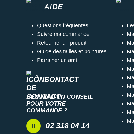
AIDE
Questions fréquentes
Le
Suivre ma commande
Ma
Retourner un produit
Ma
Guide des tailles et pointures
Ma
Parrainer un ami
Ma
Ma
Ma
CONTACT
Ma
Ma
BESOIN D'UN CONSEIL
POUR VOTRE
Ma
COMMANDE ?
Ma
Ma
02 318 04 14