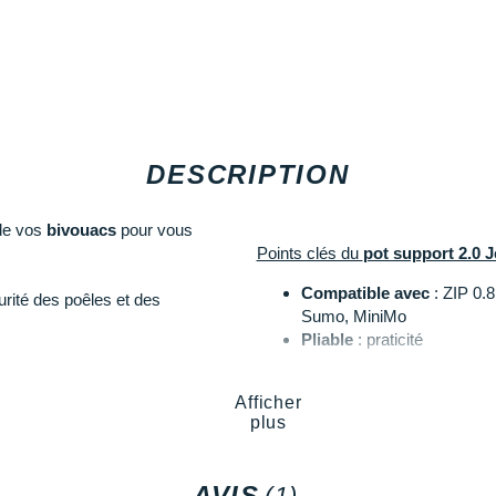
DESCRIPTION
 de vos
bivouacs
pour vous
Points clés du
pot support 2.0 J
Compatible avec
: ZIP 0.8
urité des poêles et des
Sumo, MiniMo
Pliable
: praticité
Cartouche de gaz et réch
vec vous et vous permet de le
Afficher
Les autres produits
Jetboil
plus
AVIS
(1)