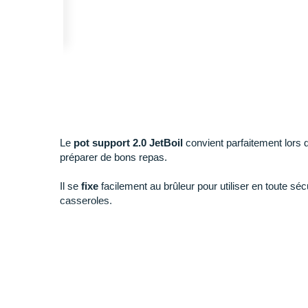
Le
pot support 2.0 JetBoil
convient parfaitement lors
préparer de bons repas.
Il se
fixe
facilement au brûleur pour utiliser en toute séc
casseroles.
Sa conception
pliable
vous aide à l'emporter partout a
ranger
à l'intérieur de tout système JetBoil.