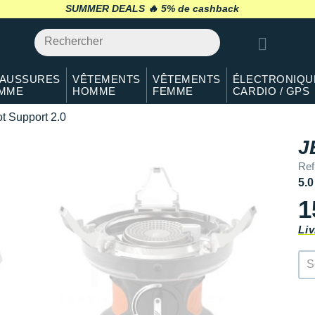
5% de cashback
SUMMER DEALS 🔥
retour 30 jours
*
AUSSURES
VÊTEMENTS
VÊTEMENTS
ÉLECTRONIQU
MME
HOMME
FEMME
CARDIO / GPS
t Support 2.0
J
Re
5.0
1
Liv
S