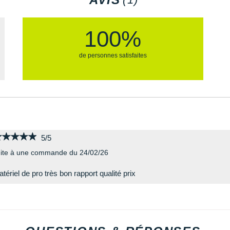
100%
de personnes satisfaites
★★★★★
★★★★★
5/5
ite à une commande du 24/02/26
tériel de pro très bon rapport qualité prix