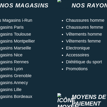
NOS MAGASINS
NOS RAYO
s Magasins i-Run
Chaussures homme
gasins Paris
Chaussures femme
gasins Toulouse
Vêtements homme
gasins Montpellier
Vêtements femme
gasins Marseille
Electronique
gasins Nice
Accessoires
gasins Rennes
Diététique du sport
gasins Lyon
Promotions
gasins Grenoble
gasins Annecy
gasins Lille
MOYENS DE
gasins Bordeaux
PAIEMENT