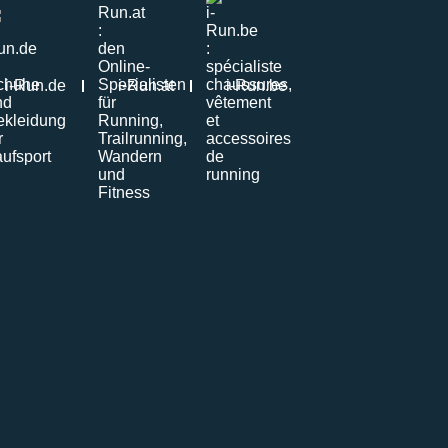
i-Run.de
i-Run.at
i-Run.be