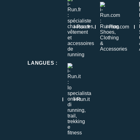
i-Run.fr
i-Run.com
LANGUES
:
i-Run.it