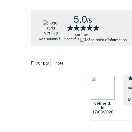
5.0
/5
★★★★★
★★★★★
sur 1 avis
Avis soumis à un contrôle
Filtrer par
note
su
Ma
céline d.
le
17/03/2026