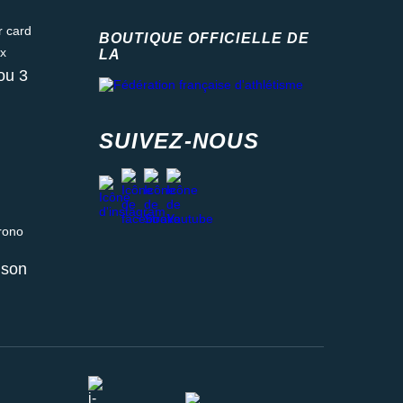
ard
BOUTIQUE OFFICIELLE DE
LA
Fédération française d'athlétisme
ou 3
SUIVEZ-NOUS
facebook
strava
youtube
instagram
 relais ou retrait en magasin
aison