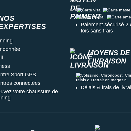
Carte visa
Carte master c
NOS
Carte paypal
Carte amex
Paiement sécurisé 2 
EXPERTISES
fois sans frais
nning
ndonnée
MOYENS DE
il
LIVRAISON
tness
ntre Sport GPS
Colissimo, Chronopost, Chrono
ntres connectées
Délais & frais de livr
ouvez votre chaussure de
nning