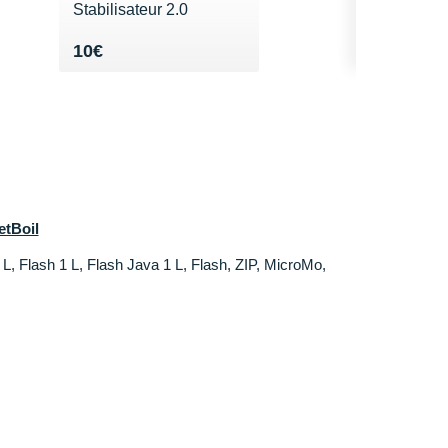
Stabilisateur 2.0
Vendu 10€
10€
etBoil
 L, Flash 1 L, Flash Java 1 L, Flash, ZIP, MicroMo,
aud non inclus