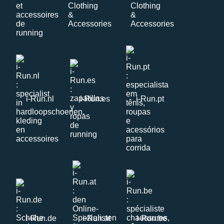
i-Run.nl
i-Run.es
i-Run.pt
i-Run.de
i-Run.at
i-Run.be