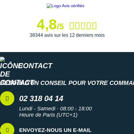
Suunto
Ta Energy
4,8
/5
The North Face
38344 avis sur les 12 derniers mois
Thuasne
Under Armour
Withings
CONTACT
X-Bionic
BESOIN D'UN CONSEIL POUR VOTRE COMMA
X-Socks
02 318 04 14
+ Voir toutes les marques
Lundi - Samedi · 08:00 - 18:00
Heure de Paris (UTC+1)
ENVOYEZ-NOUS UN E-MAIL