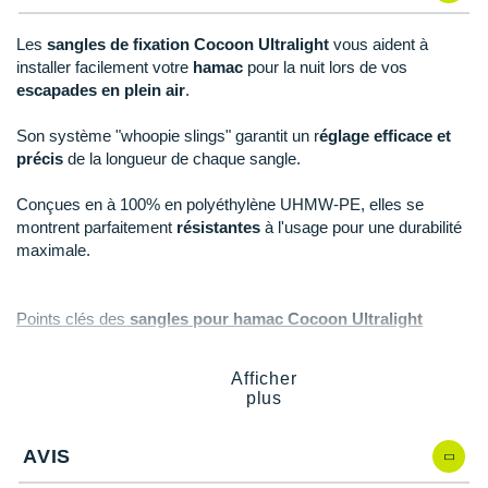
New Balance
PAR MARQUES
Les
sangles de fixation Cocoon Ultralight
vous aident à
Nike
installer facilement votre
hamac
pour la nuit lors de vos
DÉSTOCKAGE
escapades en plein air
.
NNormal
+ Voir tous les
accessoires
Odlo
Son système "whoopie slings" garantit un r
églage efficace et
précis
de la longueur de chaque sangle.
On-Running
Conçues en à 100% en polyéthylène UHMW-PE, elles se
Orca
montrent parfaitement
résistantes
à l'usage pour une durabilité
maximale.
OVERSTIMS
Patagonia
Points clés des
sangles pour hamac Cocoon Ultralight
Whoopie Slings
Petzl
Afficher
À fixer sur des arbres, des poteaux, etc.
plus
Polar
Matière résistante et légère
: durabilité
Système "Whoopie sling"
: réglage de la longueur de
Puma
chaque sangle
AVIS
100% Polyéthylène UHMW-PE