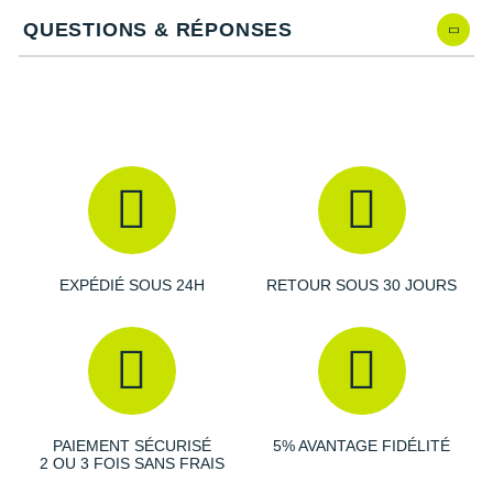
Raidlight
Capacité maximale
: 70 kg par sangle/ 140 kg par paire
QUESTIONS & RÉPONSES
de sangles
Reebok
Taille
: 2 x 250 cm
Poids
: 70 g
Salomon
Taille du sac de rangement
: 10 x 4 cm
Saucony
Les autres produits
Cocoon
Saxx
Scarpa
Scott
EXPÉDIÉ SOUS 24H
RETOUR SOUS 30 JOURS
Shokz
Sidas
Smoon
PAIEMENT SÉCURISÉ
5% AVANTAGE FIDÉLITÉ
Speedo
2 OU 3 FOIS SANS FRAIS