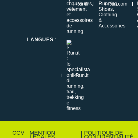
i-Run.fr
i-Run.com
LANGUES
:
i-Run.it
CGV
MENTION
POLITIQUE DE
LÉGALES
CONFIDENTIALITÉ