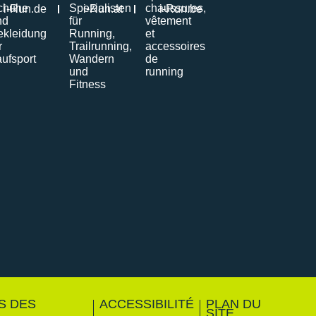
i-Run.de
i-Run.at
i-Run.be
S DES
ACCESSIBILITÉ
PLAN DU
SITE