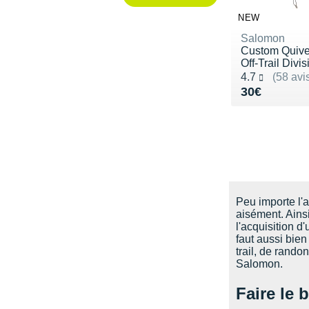
NEW
Salomon
Custom Quive
Off-Trail Divis
Noté 4.7 sur 5
4.7
(58 avi
Vendu 30€
30€
Peu importe l'a
aisément. Ainsi
l'acquisition d
faut aussi bie
trail, de rand
Salomon.
Faire le 