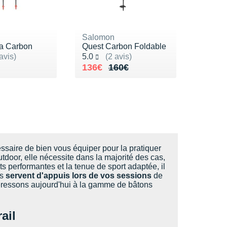
Salomon
ra Carbon
Quest Carbon Foldable
ur 5
Noté 5.0 sur 5
avis)
5.0
(2 avis)
50€
Au lieu de 160€
Vendu 136€
136€
160€
cessaire de bien vous équiper pour la pratiquer
outdoor, elle nécessite dans la majorité des cas,
s performantes et la tenue de sport adaptée, il
s
servent d'appuis lors de vos sessions
de
téressons aujourd'hui à la gamme de bâtons
ail