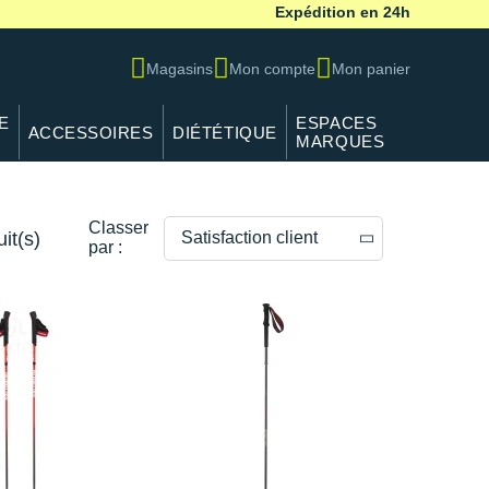
Expédition en 24h
Magasins
Mon compte
Mon panier
E
ESPACES
ACCESSOIRES
DIÉTÉTIQUE
MARQUES
Classer
it(s)
Satisfaction client
par :
Prix décroissants
Prix croissants
Satisfaction client