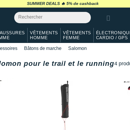
SUMMER DEALS 🔥
retour 30 jours
*
AUSSURES
VÊTEMENTS
VÊTEMENTS
ÉLECTRONIQU
MME
HOMME
FEMME
CARDIO / GPS
essoires
Bâtons de marche
Salomon
omon pour le trail et le running
4 produ