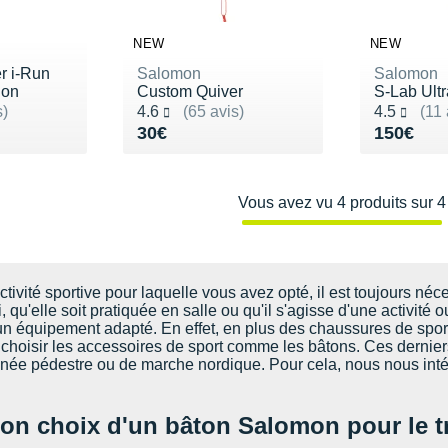
NEW
NEW
r i-Run
Salomon
Salomon
ion
Custom Quiver
S-Lab Ult
Noté 4.6 sur 5
Noté 4.5 s
s)
4.6
(65 avis)
4.5
(11 
Vendu 30€
Vendu 1
30€
150€
Vous avez vu 4 produits sur 4
ctivité sportive pour laquelle vous avez opté, il est toujours né
, qu'elle soit pratiquée en salle ou qu'il s'agisse d'une activité 
'un équipement adapté. En effet, en plus des chaussures de sport
n choisir les accessoires de sport comme les bâtons. Ces dernier
onnée pédestre ou de marche nordique. Pour cela, nous nous in
bon choix d'un bâton Salomon pour le tr