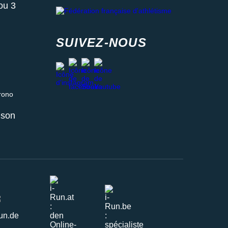
Fédération française d'athlétisme
ou 3
SUIVEZ-NOUS
facebook
strava
youtube
instagram
 relais ou retrait en magasin
aison