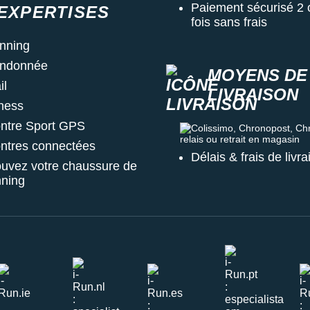
Paiement sécurisé 2 
EXPERTISES
fois sans frais
nning
ndonnée
MOYENS DE
il
LIVRAISON
tness
ntre Sport GPS
Colissimo, Chronopost, Chrono
ntres connectées
Délais & frais de livr
ouvez votre chaussure de
nning