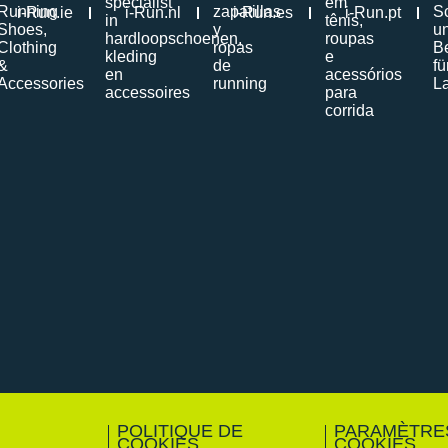
i-Run.ie
i-Run.nl
i-Run.es
i-Run.pt
POLITIQUE DE
PARAMÈTRE
COOKIES
COOKIES