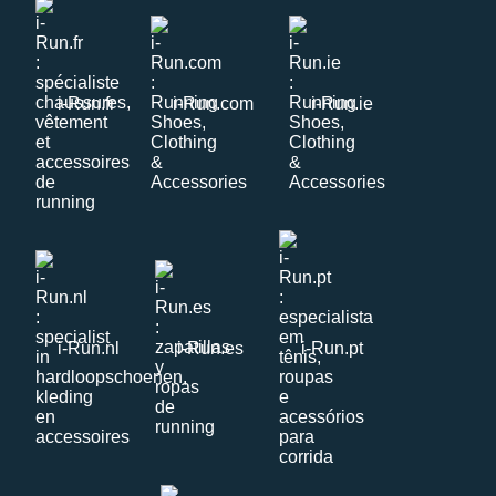
i-Run.fr
i-Run.com
i-Run.ie
i-Run.nl
i-Run.es
i-Run.pt