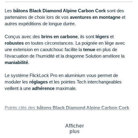
New Balance
PAR MARQUES
Les
bâtons Black Diamond Alpine Carbon Cork
sont des
Nike
partenaires de choix lors de vos
aventures en montagne
et
DÉSTOCKAGE
autres expéditions de longue durée.
NNormal
Conçus avec des
brins en carbone
, ils sont
légers
et
+ Voir tous les
accessoires
Odlo
robustes
en toutes circonstances. La poignée en liège avec
une extension en caoutchouc facilite la
tenue
en plus de
On-Running
l'évacuation de l'humidité et la dragonne Solution améliore la
maniabilité
.
Orca
Le système FlickLock Pro en aluminium vous permet de
OVERSTIMS
moduler les
réglages
et les pointes Tech interchangeables
veillent à une
adhérence
maximale.
Patagonia
Petzl
Points clés des
bâtons Black Diamond Alpine Carbon Cork
Polar
3 brins en carbone
: légèreté et résistance
Poignée en liège avec extension en caoutchouc
:
Afficher
Puma
plus
régulation de la transpiration et tenue améliorée