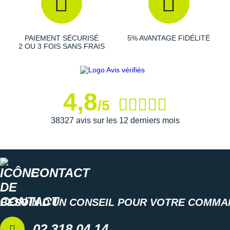
Suunto
Ta Energy
PAIEMENT SÉCURISÉ
5% AVANTAGE FIDÉLITÉ
The North Face
2 OU 3 FOIS SANS FRAIS
Thuasne
Under Armour
4,8
/5
Withings
38327 avis sur les 12 derniers mois
X-Bionic
X-Socks
CONTACT
+ Voir toutes les marques
BESOIN D'UN CONSEIL POUR VOTRE COMMA
02 318 04 14