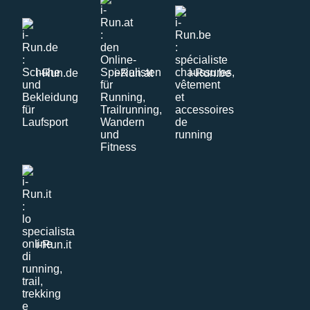
i-Run.de
i-Run.at
i-Run.be
i-Run.it