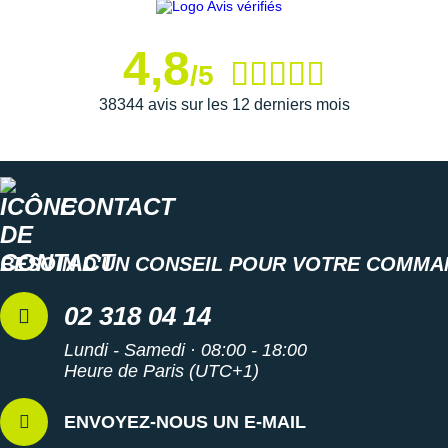
Suunto
Ta Energy
4,8
/5
The North Face
38344 avis sur les 12 derniers mois
Thuasne
Under Armour
CONTACT
Withings
X-Bionic
BESOIN D'UN CONSEIL POUR VOTRE COMMA
X-Socks
02 318 04 14
+ Voir toutes les marques
Lundi - Samedi · 08:00 - 18:00
Heure de Paris (UTC+1)
ENVOYEZ-NOUS UN E-MAIL