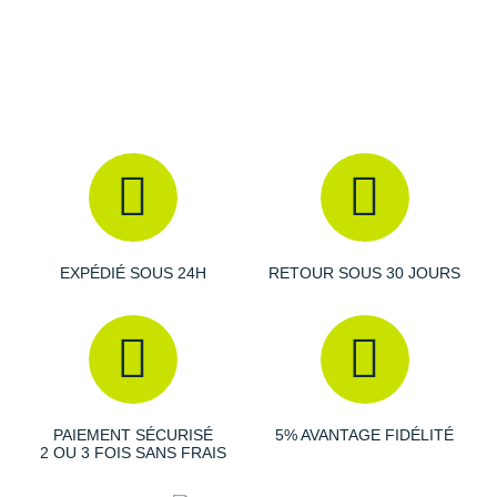
Raidlight
Reebok
Salomon
Saucony
Saxx
Scarpa
EXPÉDIÉ SOUS 24H
RETOUR SOUS 30 JOURS
Scott
Shokz
Sidas
Smoon
PAIEMENT SÉCURISÉ
5% AVANTAGE FIDÉLITÉ
2 OU 3 FOIS SANS FRAIS
Speedo