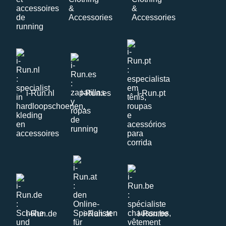
i-Run.nl
i-Run.es
i-Run.pt
i-Run.de
i-Run.at
i-Run.be