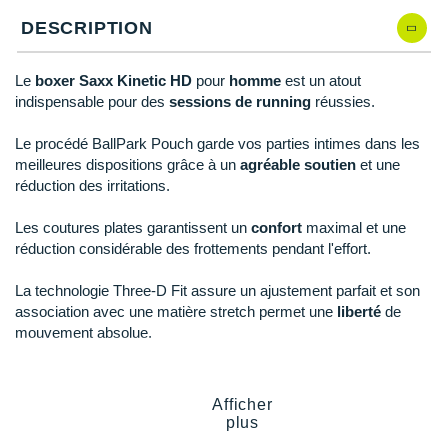
Reebok
Reebok
Orca
Shock Absorber
Silva
Oxsitis
Collection CLUB
DESCRIPTION
XXL
En rupture
DÉSTOCKAGE
PAR MARQUES
Hoka One One
Scott
Scott
Patagonia
Thuasne
Therabody
Patagonia
DÉSTOCKAGE
Divers
Huawei
Le
boxer Saxx Kinetic HD
pour
homme
est un atout
The North Face
The North Face
Saxx
Under Armour
Withings
Raidlight
DÉSTOCKAGE
+ Voir tous les produits
électroniques
indispensable pour des
sessions de running
réussies.
Équipe de France
+ Voir tous les
vêtements homme
Icebreaker
Under Armour
Under Armour
Scott
X-Moove
Zamst
+ Voir toutes les marques
Trouvez votre montre sport GPS
Le procédé BallPark Pouch garde vos parties intimes dans les
Jumelles
+ Voir tous les
vêtements femme
Inov-8
meilleures dispositions grâce à un
agréable soutien
et une
+ Voir toutes les marques
+ Voir toutes les marques
+ Voir toutes les marques
+ Voir toutes les marques
+ Voir toutes les marques
réduction des irritations.
Lacets / guêtres / semelles / pointes
La Sportiva
athlétisme
Les coutures plates garantissent un
confort
maximal et une
Maurten
réduction considérable des frottements pendant l'effort.
Orientation
Merrell
La technologie Three-D Fit assure un ajustement parfait et son
Sac de couchage
association avec une matière stretch permet une
liberté
de
Millet
mouvement absolue.
Sécurité
Mizuno
Tours de cou
Notre mannequin Julien, mesure 1m78 et porte une taille M.
Afficher
Naak
Triathlon-Natation
plus