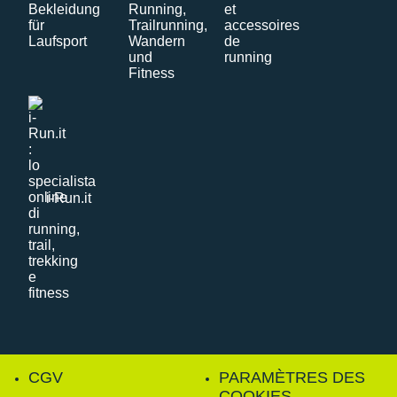
i-Run.it
CGV
PARAMÈTRES DES
COOKIES