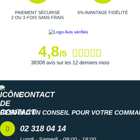
Suunto
PAIEMENT SÉCURISÉ
5% AVANTAGE FIDÉLITÉ
Ta Energy
2 OU 3 FOIS SANS FRAIS
The North Face
Thuasne
4,8
/5
Under Armour
38308 avis sur les 12 derniers mois
Withings
X-Bionic
X-Socks
CONTACT
+ Voir toutes les marques
BESOIN D'UN CONSEIL POUR VOTRE COMMA
02 318 04 14
Lundi - Samedi · 08:00 - 18:00