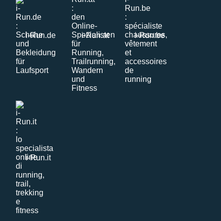
i-Run.de
i-Run.at
i-Run.be
i-Run.it