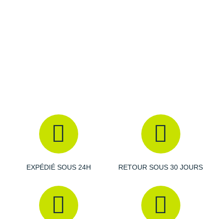
Raidlight
Reebok
Salomon
Saucony
Saxx
Scarpa
Scott
Shokz
Sidas
EXPÉDIÉ SOUS 24H
RETOUR SOUS 30 JOURS
Smoon
Speedo