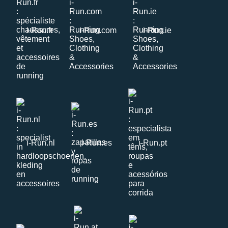
i-Run.fr
i-Run.com
i-Run.ie
i-Run.nl
i-Run.es
i-Run.pt