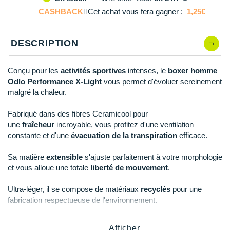
L
En stock
Reebok
Reebok
Orca
Shock Absorber
Silva
Oxsitis
CASHBACK
Collection CLUB
Cet achat vous fera gagner :
1,25€
DÉSTOCKAGE
PAR MARQUES
Hoka One One
Scott
Scott
Patagonia
Thuasne
Therabody
Patagonia
XL
Il en reste 1 !
DÉSTOCKAGE
Divers
Huawei
DESCRIPTION
The North Face
The North Face
Saxx
Under Armour
Withings
Raidlight
DÉSTOCKAGE
+ Voir tous les produits
électroniques
Équipe de France
+ Voir tous les
vêtements homme
Icebreaker
Under Armour
Under Armour
Scott
X-Moove
Zamst
+ Voir toutes les marques
Trouvez votre montre sport GPS
Conçu pour les
activités sportives
intenses, le
boxer homme
Jumelles
+ Voir tous les
vêtements femme
Odlo Performance X-Light
vous permet d'évoluer sereinement
Inov-8
+ Voir toutes les marques
+ Voir toutes les marques
+ Voir toutes les marques
+ Voir toutes les marques
+ Voir toutes les marques
malgré la chaleur.
Lacets / guêtres / semelles / pointes
La Sportiva
athlétisme
Fabriqué dans des fibres Ceramicool pour
une
fraîcheur
incroyable, vous profitez d'une ventilation
Maurten
Orientation
constante et d'une
évacuation de la transpiration
efficace.
Merrell
Sac de couchage
Sa matière
extensible
s'ajuste parfaitement à votre morphologie
et vous alloue une totale
liberté de mouvement
.
Millet
Sécurité
Mizuno
Ultra-léger, il se compose de matériaux
recyclés
pour une
Tours de cou
fabrication respectueuse de l'environnement.
Naak
Triathlon-Natation
Afficher