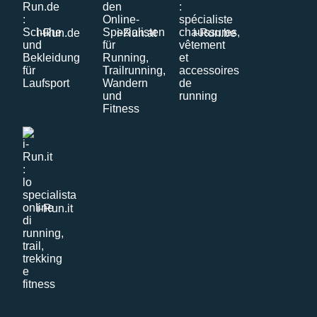
i-Run.de
i-Run.at
i-Run.be
i-Run.it