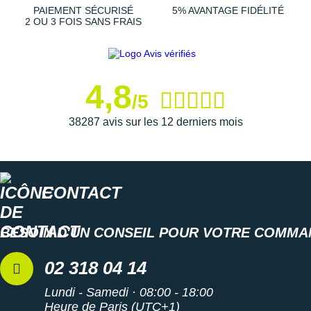
Suunto
PAIEMENT SÉCURISÉ
5% AVANTAGE FIDÉLITÉ
2 OU 3 FOIS SANS FRAIS
Ta Energy
The North Face
4,8
Thuasne
/5
Under Armour
38287 avis sur les 12 derniers mois
Withings
X-Bionic
CONTACT
X-Socks
BESOIN D'UN CONSEIL POUR VOTRE COMMA
+ Voir toutes les marques
02 318 04 14
Lundi - Samedi · 08:00 - 18:00
Heure de Paris (UTC+1)