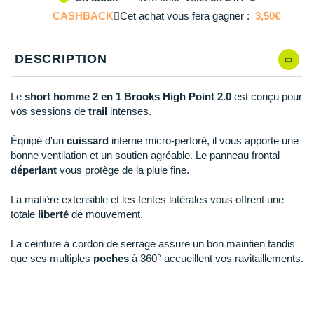
M
Il en reste 1 !
Reebok
Reebok
Orca
Shock Absorber
Silva
Oxsitis
CASHBACK
Collection CLUB
Cet achat vous fera gagner :
3,50€
DÉSTOCKAGE
PAR MARQUES
Hoka One One
Scott
Scott
Patagonia
Thuasne
Therabody
Patagonia
L
En rupture
DÉSTOCKAGE
Divers
Huawei
DESCRIPTION
The North Face
The North Face
Saxx
Under Armour
Withings
Raidlight
XL
En rupture
DÉSTOCKAGE
+ Voir tous les produits
électroniques
Équipe de France
+ Voir tous les
vêtements homme
Icebreaker
Under Armour
Under Armour
Scott
X-Moove
Zamst
XXL
En rupture
+ Voir toutes les marques
Trouvez votre montre sport GPS
Le
short homme 2 en 1 Brooks High Point 2.0
est conçu pour
Jumelles
+ Voir tous les
vêtements femme
vos sessions de
trail
intenses.
Inov-8
+ Voir toutes les marques
+ Voir toutes les marques
+ Voir toutes les marques
+ Voir toutes les marques
+ Voir toutes les marques
Lacets / guêtres / semelles / pointes
Équipé d'un
cuissard
interne micro-perforé, il vous apporte une
La Sportiva
athlétisme
bonne ventilation et un soutien agréable. Le panneau frontal
déperlant
vous protège de la pluie fine.
Maurten
Orientation
La matière extensible et les fentes latérales vous offrent une
Merrell
Sac de couchage
totale
liberté
de mouvement.
Millet
Sécurité
La ceinture à cordon de serrage assure un bon maintien tandis
Mizuno
que ses multiples
poches
à 360° accueillent vos ravitaillements.
Tours de cou
Naak
Triathlon-Natation