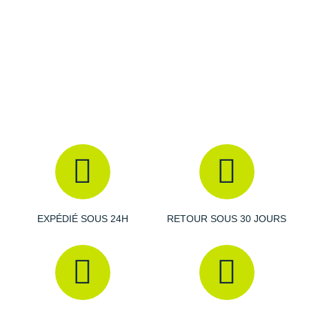
Raidlight
Reebok
Salomon
Saucony
Saxx
Scarpa
Scott
Shokz
EXPÉDIÉ SOUS 24H
RETOUR SOUS 30 JOURS
Sidas
Smoon
Speedo