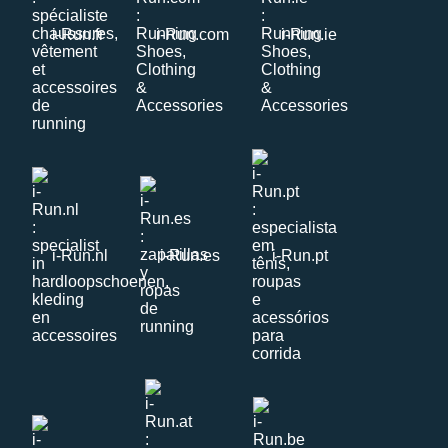
i-Run.fr
i-Run.com
i-Run.ie
i-Run.nl
i-Run.es
i-Run.pt