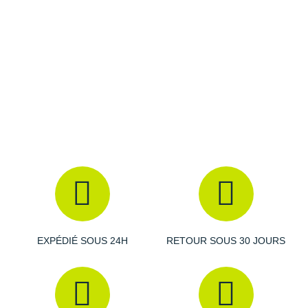
Raidlight
Reebok
Salomon
Saucony
Saxx
Scarpa
Scott
Shokz
Sidas
EXPÉDIÉ SOUS 24H
RETOUR SOUS 30 JOURS
Smoon
Speedo