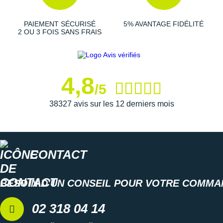
Suunto
PAIEMENT SÉCURISÉ
5% AVANTAGE FIDÉLITÉ
Ta Energy
2 OU 3 FOIS SANS FRAIS
The North Face
Thuasne
4,8
Under Armour
/5
38327 avis sur les 12 derniers mois
Withings
X-Bionic
X-Socks
CONTACT
+ Voir toutes les marques
BESOIN D'UN CONSEIL POUR VOTRE COMMA
02 318 04 14