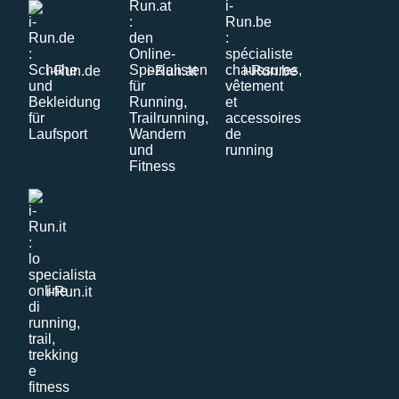
i-Run.de
i-Run.at
i-Run.be
i-Run.it