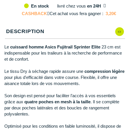
Reebok
Reebok
Orca
Shock Absorber
Silva
Oxsitis
livré
chez vous
en 24H
En stock
Collection CLUB
L
Il en reste 2 !
DÉSTOCKAGE
PAR MARQUES
Hoka One One
Scott
Scott
Patagonia
Thuasne
Therabody
Patagonia
CASHBACK
Cet achat vous fera gagner :
3,20€
DÉSTOCKAGE
Divers
XL
Il en reste 3 !
Huawei
The North Face
The North Face
Saxx
Under Armour
Withings
Raidlight
DÉSTOCKAGE
+ Voir tous les produits
électroniques
Équipe de France
DESCRIPTION
XXL
Il en reste 2 !
+ Voir tous les
vêtements homme
Icebreaker
Under Armour
Under Armour
Scott
X-Moove
Zamst
+ Voir toutes les marques
Trouvez votre montre sport GPS
Jumelles
+ Voir tous les
vêtements femme
Le
cuissard homme Asics Fujitrail Sprinter Elite
23 cm est
Inov-8
+ Voir toutes les marques
+ Voir toutes les marques
+ Voir toutes les marques
+ Voir toutes les marques
+ Voir toutes les marques
indispensable pour les traileurs à la recherche de performance
Lacets / guêtres / semelles / pointes
et de confort.
La Sportiva
athlétisme
Maurten
Le tissu Dry à séchage rapide assure une
compression légère
Orientation
pour plus d'efficacité dans votre course. Flexible, il offre une
Merrell
aisance totale lors de vos mouvements.
Sac de couchage
Millet
Son design est pensé pour faciliter l’accès à vos essentiels
Sécurité
grâce aux
quatre poches en mesh à la taille
. Il se complète
Mizuno
par deux poches latérales et des boucles de rangement
Tours de cou
polyvalentes.
Naak
Triathlon-Natation
Optimisé pour les conditions en faible luminosité, il dispose de