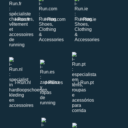
i-Run.fr
i-Run.com
i-Run.ie
i-Run.nl
i-Run.es
i-Run.pt