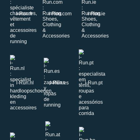
i-Run.fr
i-Run.com
i-Run.ie
i-Run.nl
i-Run.es
i-Run.pt