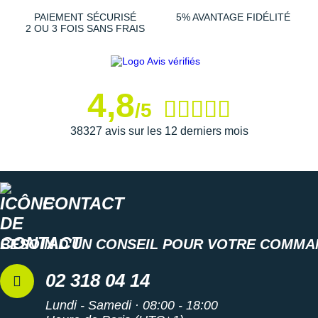
Suunto
PAIEMENT SÉCURISÉ
5% AVANTAGE FIDÉLITÉ
2 OU 3 FOIS SANS FRAIS
Ta Energy
The North Face
4,8
Thuasne
/5
Under Armour
38327 avis sur les 12 derniers mois
Withings
X-Bionic
CONTACT
X-Socks
+ Voir toutes les marques
BESOIN D'UN CONSEIL POUR VOTRE COMMA
02 318 04 14
Lundi - Samedi · 08:00 - 18:00