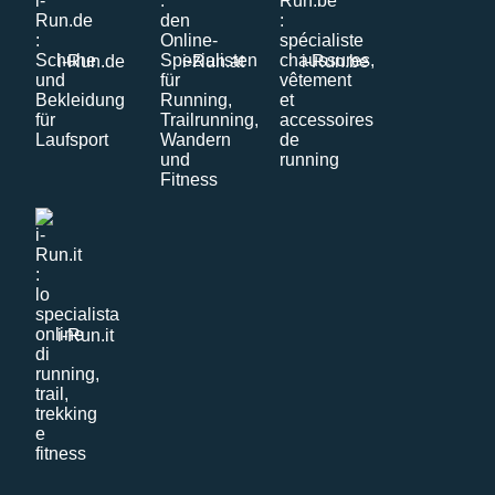
i-Run.de
i-Run.at
i-Run.be
i-Run.it