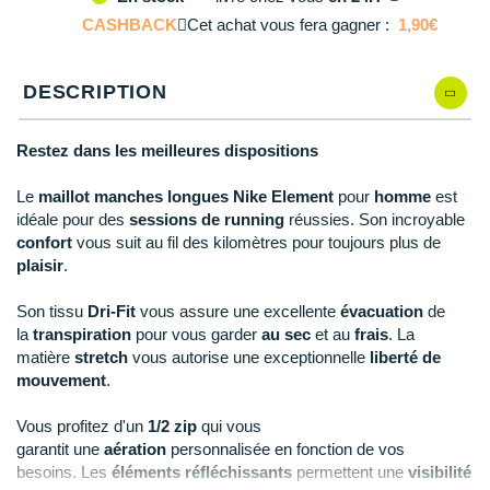
L
En rupture
Reebok
Reebok
Orca
Shock Absorber
Silva
Oxsitis
CASHBACK
Collection CLUB
Cet achat vous fera gagner :
1,90€
DÉSTOCKAGE
PAR MARQUES
Hoka One One
Scott
Scott
Patagonia
Thuasne
Therabody
Patagonia
XL
Il en reste 1 !
DÉSTOCKAGE
Divers
Huawei
DESCRIPTION
The North Face
The North Face
Saxx
Under Armour
Withings
Raidlight
XXL
Il en reste 1 !
DÉSTOCKAGE
+ Voir tous les produits
électroniques
Équipe de France
+ Voir tous les
vêtements homme
Icebreaker
Under Armour
Under Armour
Scott
X-Moove
Zamst
+ Voir toutes les marques
Trouvez votre montre sport GPS
Restez dans les meilleures dispositions
Jumelles
+ Voir tous les
vêtements femme
Inov-8
+ Voir toutes les marques
+ Voir toutes les marques
+ Voir toutes les marques
+ Voir toutes les marques
+ Voir toutes les marques
Le
maillot manches longues Nike Element
pour
homme
est
Lacets / guêtres / semelles / pointes
idéale pour des
sessions de running
réussies. Son incroyable
La Sportiva
athlétisme
confort
vous suit au fil des kilomètres pour toujours plus de
plaisir
.
Maurten
Orientation
Son tissu
Dri-Fit
vous assure une excellente
évacuation
de
Merrell
Sac de couchage
la
transpiration
pour vous garder
au sec
et au
frais
. La
matière
stretch
vous autorise une exceptionnelle
liberté de
Millet
Sécurité
mouvement
.
Mizuno
Tours de cou
Vous profitez d'un
1/2
zip
qui vous
Naak
garantit
une
aération
personnalisée en fonction de vos
Triathlon-Natation
besoins. Les
éléments réfléchissants
permettent une
visibilité