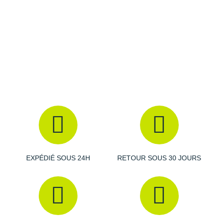
Raidlight
Reebok
Salomon
Saucony
Saxx
Scarpa
Scott
Shokz
EXPÉDIÉ SOUS 24H
RETOUR SOUS 30 JOURS
Sidas
Smoon
Speedo