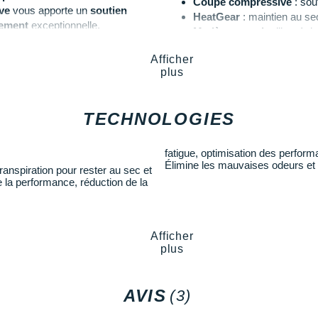
Coupe compressive
: sou
ve
vous apporte un
soutien
HeatGear
: maintien au se
vement
exceptionnelle.
Matière stretch
: liberté 
Coutures placées straté
mitation des frottements
dans le
Afficher
Panneaux latéraux en m
nneaux latéraux en mesh
plus
Coloris
: rouge et blanc
ource plaisante de fraîcheur
.
Les autres produits
Under Armo
TECHNOLOGIES
fatigue, optimisation des perform
Élimine les mauvaises odeurs et 
ranspiration pour rester au sec et
 la performance, réduction de la
Afficher
plus
AVIS
(3)