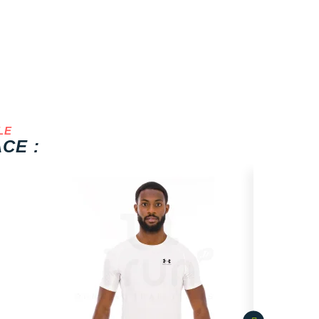
LE
CE :