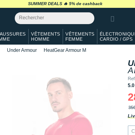
SUMMER DEALS 🔥
retour 30 jours
*
AUSSURES
VÊTEMENTS
VÊTEMENTS
ÉLECTRONIQU
MME
HOMME
FEMME
CARDIO / GPS
Under Armour
HeatGear Armour M
U
A
Ref
5.0
2
35
Liv
C