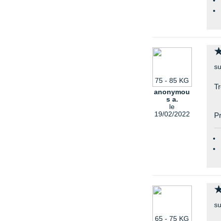
su
75 - 85 KG
Tr
anonymou
s a.
le
19/02/2022
Pr
su
65 - 75 KG