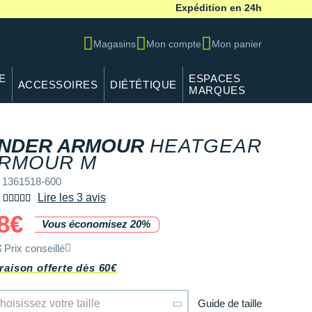
Expédition en 24h
Magasins
Mon compte
Mon panier
E
ESPACES
ACCESSOIRES
DIÉTÉTIQUE
MARQUES
NDER ARMOUR
HEATGEAR
REF 1361518-600
RMOUR M
 1361518-600
Lire les 3 avis
8€
Vous économisez 20%
€
Prix conseillé
raison offerte dès 60€
Guide de taille
hoisissez votre taille