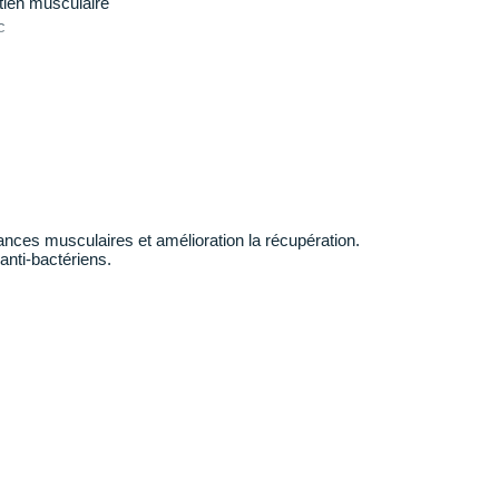
tien musculaire
c
de mouvement
giquement
: limitation des frottements et des irritations
esh
: respirabilité
ur
ances musculaires et amélioration la récupération.
anti-bactériens.