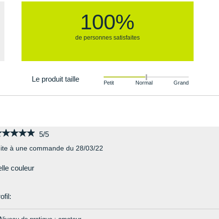
100%
de personnes satisfaites
Le produit taille
Petit
Normal
Grand
★★★★★
★★★★★
5/5
ite à une commande du 28/03/22
lle couleur
ofil: