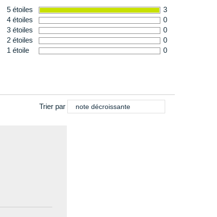
5 étoiles
3
4 étoiles
0
3 étoiles
0
2 étoiles
0
1 étoile
0
Trier par
note décroissante