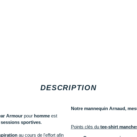
DESCRIPTION
Notre mannequin Arnaud, mesur
ear Armour
pour
homme
est
s
sessions sportives
.
Points clés du
tee-shirt manch
piration
au cours de l'effort afin