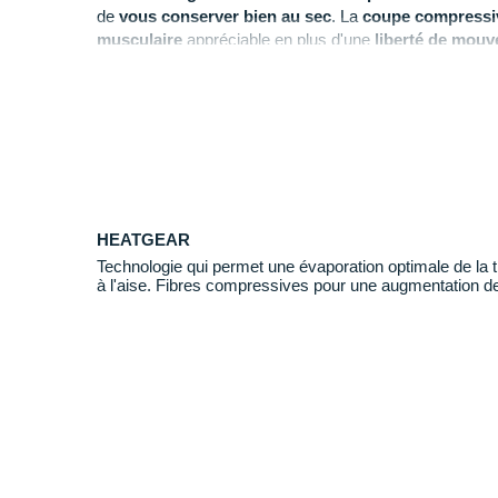
de
vous conserver bien au sec
. La
coupe compressi
musculaire
appréciable en plus d'une
liberté de mou
Ingénieux
,
le placement des coutures permet une li
but de
vous préserver du risque d'irritations
. Les
pa
laissent quant à eux circuler l'air pour vous fournir une
s
HEATGEAR
Technologie qui permet une évaporation optimale de la t
à l'aise. Fibres compressives pour une augmentation de