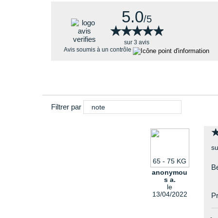
5.0
/5
★★★★★
★★★★★
sur 3 avis
Avis soumis à un contrôle
Filtrer par
note
su
65 - 75 KG
Be
anonymou
s a.
le
13/04/2022
Pr