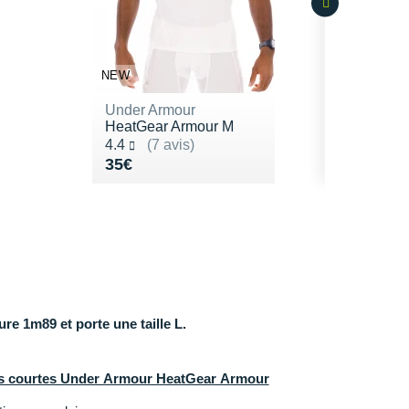
NEW
Under Armour
HeatGear Armour M
Noté 4.4 sur 5
4.4
(7 avis)
Vendu 35€
35€
e 1m89 et porte une taille L.
es courtes Under Armour HeatGear Armour