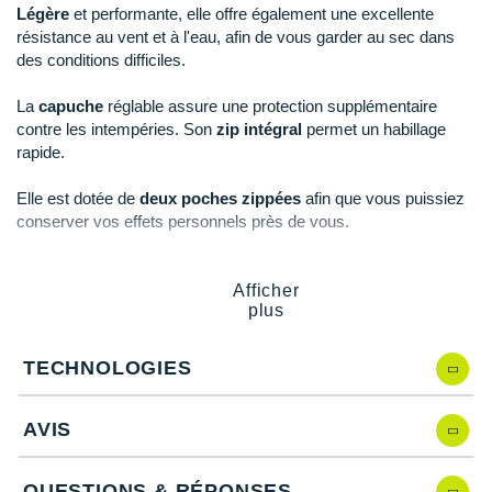
New Balance
PAR MARQUES
Légère
et performante, elle offre également une excellente
résistance au vent et à l'eau, afin de vous garder au sec dans
Nike
des conditions difficiles.
DÉSTOCKAGE
NNormal
La
capuche
réglable assure une protection supplémentaire
contre les intempéries. Son
zip intégral
permet un habillage
+ Voir tous les
accessoires
Odlo
rapide.
On-Running
Elle est dotée de
deux poches zippées
afin que vous puissiez
conserver vos effets personnels près de vous.
Orca
OVERSTIMS
Points clés de la
veste adidas Terrex Xperior PrimaLoft
Afficher
plus
Patagonia
Isolation Primaloft
: coupe-vent, chaleur, déperlant et
respirabilité
Petzl
TECHNOLOGIES
Tissu déperlant
: protection
Capuche
: protection
Polar
Coupe ample et manches préformées
: aisance
AVIS
Zip intégral
: ventilation
Puma
Détails réfléchissants
: visibilité
QUESTIONS & RÉPONSES
Packable grâce a sa matière compressible