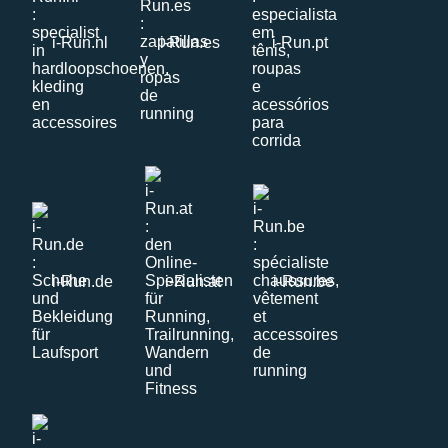
i-Run.nl
i-Run.es
i-Run.pt
i-Run.de
i-Run.at
i-Run.be