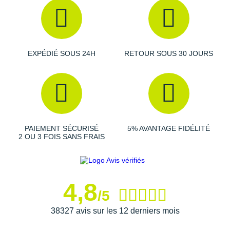
Suunto
Ta Energy
The North Face
EXPÉDIÉ SOUS 24H
RETOUR SOUS 30 JOURS
Thuasne
Under Armour
Withings
PAIEMENT SÉCURISÉ
5% AVANTAGE FIDÉLITÉ
X-Bionic
2 OU 3 FOIS SANS FRAIS
X-Socks
+ Voir toutes les marques
4,8
/5
38327 avis sur les 12 derniers mois