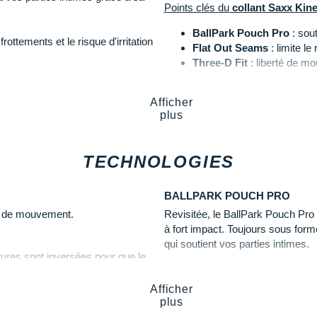
Points clés du
collant Saxx Kine
BallPark Pouch Pro
: sout
ottements et le risque d'irritation
Flat Out Seams
: limite le 
Three-D Fit
: liberté de 
Semi-compression
: ajus
erté de mouvement
durant votre
Matière stretch
: aisance
it une
aisance
et une
fraîcheur
Afficher
Cordon de serrage
: main
plus
Poche au dos
: rangemen
Coloris
: noir, gris foncé e
TECHNOLOGIES
Les autres produits
Saxx
BALLPARK POUCH PRO
té de mouvement.
Revisitée, le BallPark Pouch Pro f
à fort impact. Toujours sous fo
qui soutient vos parties intimes.
ures sont inversées pour que le
ottements désagréables.
Afficher
plus