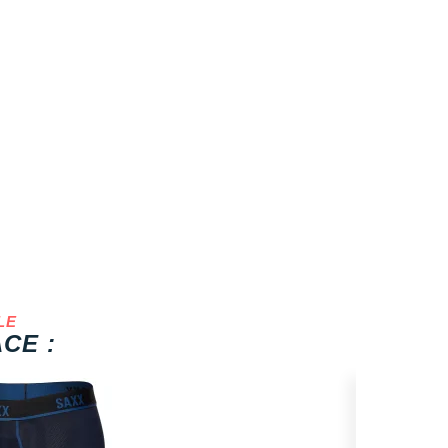
LE
CE :