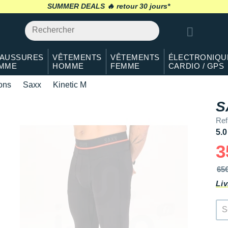
SUMMER DEALS 🔥
retour 30 jours
*
AUSSURES
VÊTEMENTS
VÊTEMENTS
ÉLECTRONIQU
MME
HOMME
FEMME
CARDIO / GPS
lons
Saxx
Kinetic M
S
Ref
5.0
3
65
Liv
S