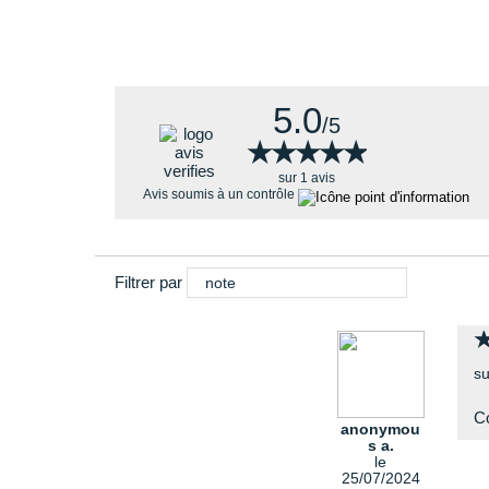
5.0
/5
★★★★★
★★★★★
sur 1 avis
Avis soumis à un contrôle
Filtrer par
note
su
C
anonymou
s a.
le
25/07/2024