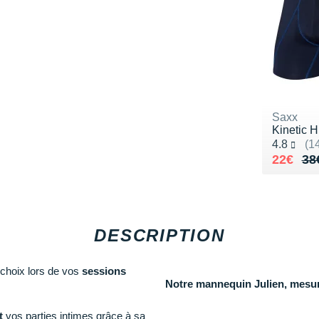
Saxx
Kinetic 
Noté 4.8 
4.8
(14
Au lieu
Vendu 
22€
38
DESCRIPTION
e choix lors de vos
sessions
Notre mannequin Julien, mesure
t
vos parties intimes grâce à sa