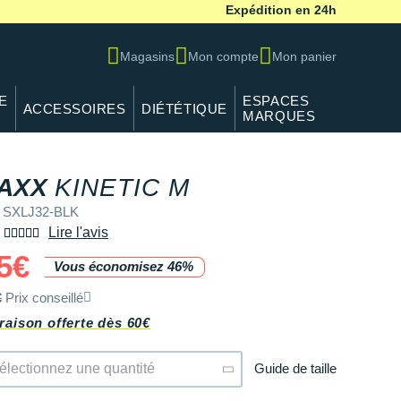
Expédition en 24h
Magasins
Mon compte
Mon panier
E
ESPACES
ACCESSOIRES
DIÉTÉTIQUE
MARQUES
REF SXLJ32-BLK
AXX
KINETIC M
 SXLJ32-BLK
Lire l'avis
5€
Vous économisez 46%
€
Prix conseillé
raison offerte dès 60€
Guide de taille
électionnez une quantité