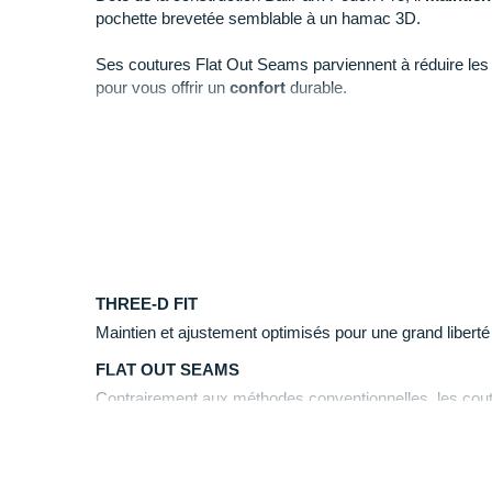
pochette brevetée semblable à un hamac 3D.
Ses coutures Flat Out Seams parviennent à réduire les fr
pour vous offrir un
confort
durable.
La technologie Three-D Fit vous assure une grande
lib
entraînement. Sa matière flexible en mesh vous garant
continues.
Pratique, une poche au dos accueille vos petits objets.
THREE-D FIT
Maintien et ajustement optimisés pour une grand liber
FLAT OUT SEAMS
Contrairement aux méthodes conventionnelles, les cout
côté plat et doux soit contre la peau. Cela évite les fr