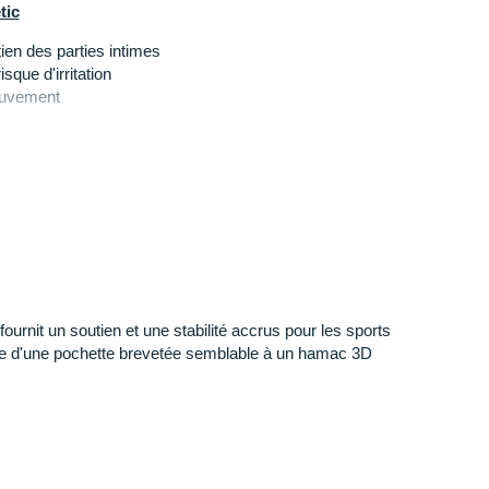
tic
ien des parties intimes
risque d'irritation
mouvement
tement
tien
t
t orange
ournit un soutien et une stabilité accrus pour les sports
rme d'une pochette brevetée semblable à un hamac 3D