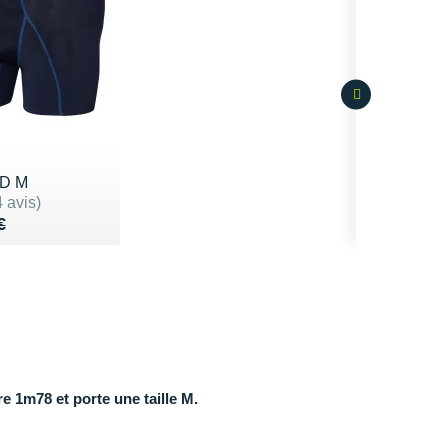
HD M
sur 5
 avis)
 de 38€
22€
€
 1m78 et porte une taille M.