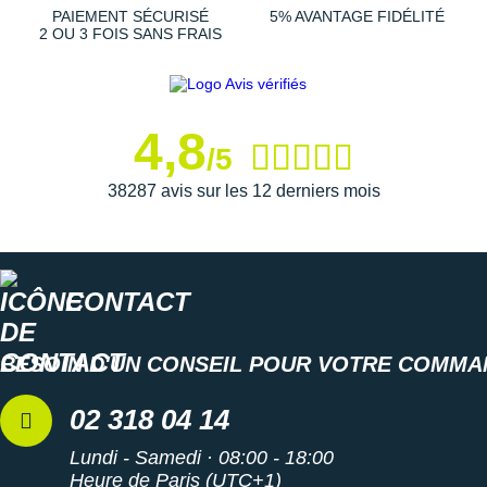
Suunto
PAIEMENT SÉCURISÉ
5% AVANTAGE FIDÉLITÉ
2 OU 3 FOIS SANS FRAIS
Ta Energy
The North Face
4,8
Thuasne
/5
Under Armour
38287 avis sur les 12 derniers mois
Withings
X-Bionic
CONTACT
X-Socks
BESOIN D'UN CONSEIL POUR VOTRE COMMA
+ Voir toutes les marques
02 318 04 14
Lundi - Samedi · 08:00 - 18:00
Heure de Paris (UTC+1)