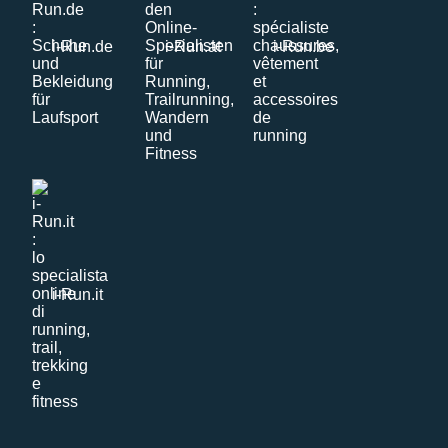
i-Run.de
i-Run.at
i-Run.be
i-Run.it