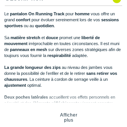
New Balance
PAR MARQUES
Nike
Le
pantalon On Running Track
pour
homme
vous offre un
DÉSTOCKAGE
grand
confort
pour évoluer sereinement lors de vos
sessions
NNormal
sportives
ou au
quotidien
.
+ Voir tous les
accessoires
Odlo
Sa
matière stretch
et
douce
promet une
liberté de
mouvement
irréprochable en toutes circonstances. Il est muni
On-Running
de
panneaux en mesh
sur diverses zones stratégiques afin de
toujours vous fournir la
respirabilité
adaptée.
Orca
La grande longueur des zips
au niveau des jambes vous
OVERSTIMS
donne la possibilité de l'enfiler et de le retirer
sans retirer vos
chaussures
. La ceinture à cordon de serrage veille à un
Patagonia
ajustement
optimal.
Petzl
Deux poches latérales
accueillent vos effets personnels en
sécurité et des
éléments réfléchissants
viennent apporter
Polar
davantage de
visibilité
.
Afficher
Puma
plus
Points clés du
pantalon On Running Track