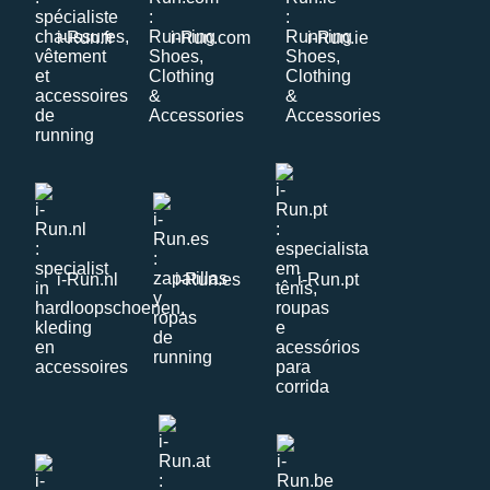
i-Run.fr
i-Run.com
i-Run.ie
i-Run.nl
i-Run.es
i-Run.pt