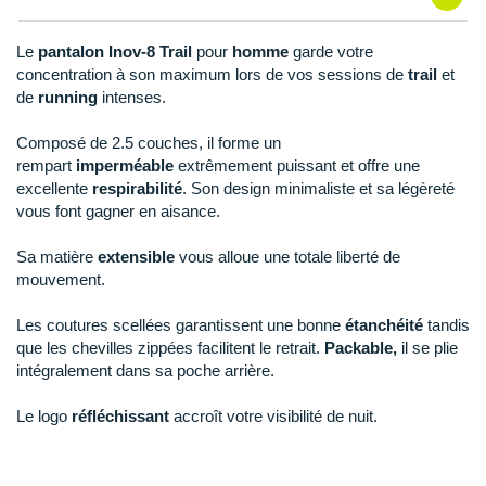
New Balance
PAR MARQUES
Nike
Le
pantalon Inov-8 Trail
pour
homme
garde votre
DÉSTOCKAGE
concentration à son maximum lors de vos sessions de
trail
et
NNormal
de
running
intenses.
+ Voir tous les
accessoires
Odlo
Composé de 2.5 couches, il forme un
rempart
imperméable
extrêmement puissant et offre une
On-Running
excellente
respirabilité
. Son design minimaliste et sa légèreté
vous font gagner en aisance.
Orca
Sa matière
extensible
vous alloue une totale liberté de
OVERSTIMS
mouvement.
Patagonia
Les coutures scellées garantissent une bonne
étanchéité
tandis
que les chevilles zippées facilitent le retrait.
Packable,
il se plie
Petzl
intégralement dans sa poche arrière.
Polar
Le logo
réfléchissant
accroît votre visibilité de nuit.
Puma
Notre mannequin Aymeric, mesure 1m80 et porte une taille