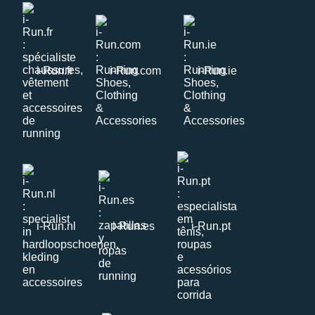
i-Run.fr
i-Run.com
i-Run.ie
i-Run.nl
i-Run.es
i-Run.pt