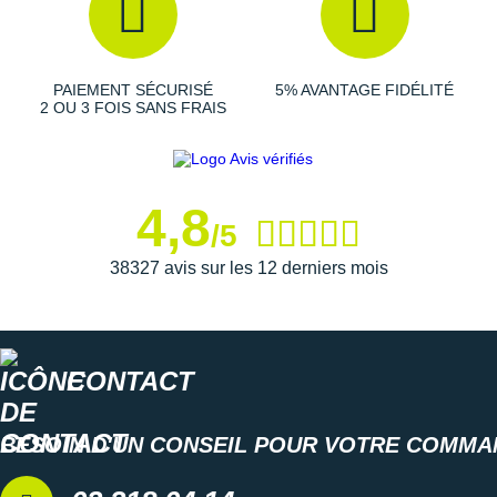
Suunto
Ta Energy
PAIEMENT SÉCURISÉ
5% AVANTAGE FIDÉLITÉ
The North Face
2 OU 3 FOIS SANS FRAIS
Thuasne
Under Armour
4,8
/5
Withings
38327 avis sur les 12 derniers mois
X-Bionic
X-Socks
CONTACT
+ Voir toutes les marques
BESOIN D'UN CONSEIL POUR VOTRE COMMA