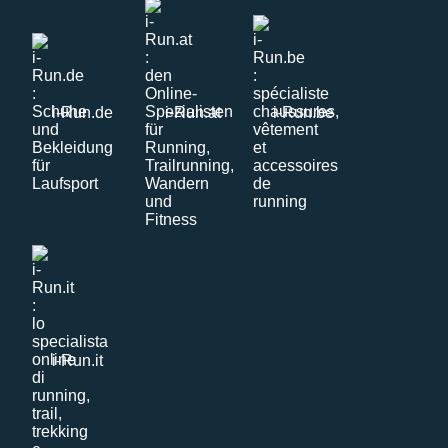
i-Run.de
i-Run.at
i-Run.be
i-Run.it