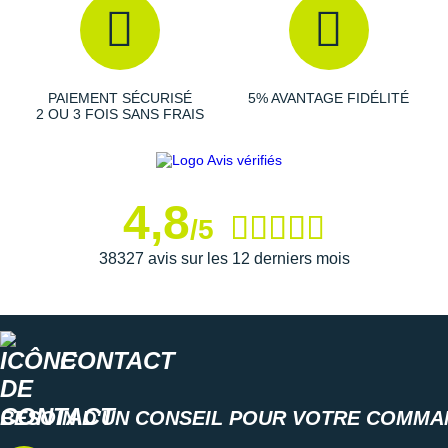
Suunto
Ta Energy
The North Face
PAIEMENT SÉCURISÉ
5% AVANTAGE FIDÉLITÉ
2 OU 3 FOIS SANS FRAIS
Thuasne
Under Armour
4,8
Withings
/5
X-Bionic
38327 avis sur les 12 derniers mois
X-Socks
+ Voir toutes les marques
CONTACT
BESOIN D'UN CONSEIL POUR VOTRE COMMA