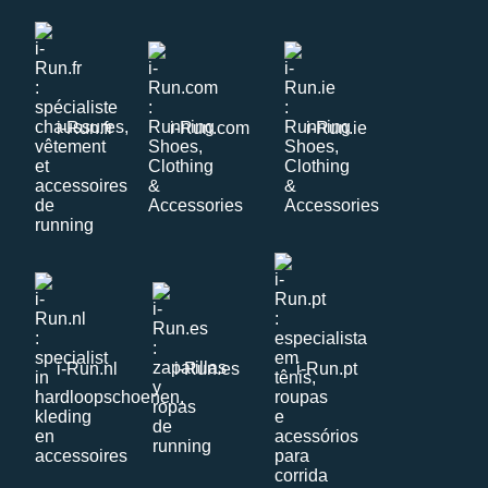
i-Run.fr
i-Run.com
i-Run.ie
i-Run.nl
i-Run.es
i-Run.pt