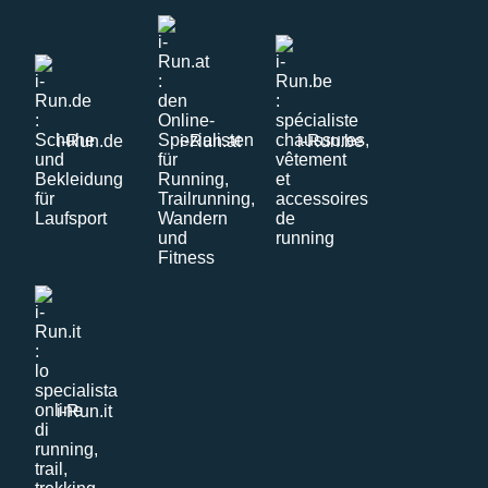
i-Run.de
i-Run.at
i-Run.be
i-Run.it