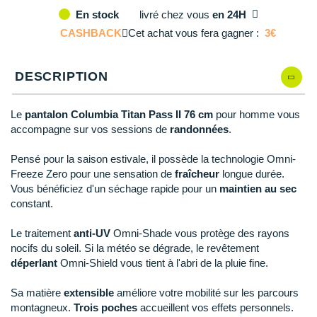
Reebok
Reebok
Orca
Shock Absorber
Silva
Oxsitis
livré
chez vous
en 24H
En stock
Collection CLUB
42
En rupture
DÉSTOCKAGE
PAR MARQUES
Hoka One One
Scott
Scott
Patagonia
Thuasne
Therabody
Patagonia
CASHBACK
Cet achat vous fera gagner :
3€
DÉSTOCKAGE
Divers
44
En rupture
Huawei
The North Face
The North Face
Saxx
Under Armour
Withings
Raidlight
DÉSTOCKAGE
+ Voir tous les produits
électroniques
Équipe de France
DESCRIPTION
46
Il en reste 2 !
+ Voir tous les
vêtements homme
Icebreaker
Under Armour
Under Armour
Scott
X-Moove
Zamst
+ Voir toutes les marques
Trouvez votre montre sport GPS
Jumelles
48
En rupture
+ Voir tous les
vêtements femme
Le
pantalon Columbia Titan Pass II 76 cm
pour homme vous
Inov-8
+ Voir toutes les marques
+ Voir toutes les marques
+ Voir toutes les marques
+ Voir toutes les marques
+ Voir toutes les marques
accompagne sur vos sessions de
randonnées
.
Lacets / guêtres / semelles / pointes
La Sportiva
athlétisme
Pensé pour la saison estivale, il possède la technologie Omni-
Maurten
Freeze Zero pour une sensation de
fraîcheur
longue durée.
Orientation
Vous bénéficiez d'un séchage rapide pour un
maintien au sec
Merrell
constant.
Sac de couchage
Millet
Le traitement
anti-UV
Omni-Shade vous protège des rayons
Sécurité
nocifs du soleil. Si la météo se dégrade, le revêtement
Mizuno
déperlant
Omni-Shield vous tient à l'abri de la pluie fine.
Tours de cou
Naak
Sa matière
extensible
améliore votre mobilité sur les parcours
Triathlon-Natation
montagneux.
Trois poches
accueillent vos effets personnels.