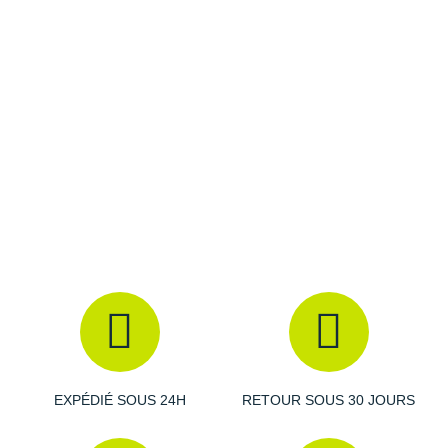
Raidlight
Les autres produits
Columbia
Reebok
Salomon
Saucony
Saxx
Scarpa
Scott
Shokz
Sidas
Smoon
EXPÉDIÉ SOUS 24H
RETOUR SOUS 30 JOURS
Speedo