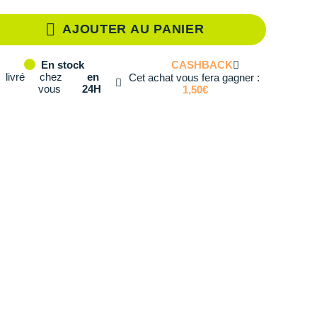
XS
Il en reste 1 !
AJOUTER AU PANIER
S
En stock
CASHBACK
En stock
M
Il en reste 1 !
livré
chez
en
Cet achat vous fera gagner :
vous
24H
1,50€
L
En rupture
XL
En rupture
XXL
Il en reste 1 !