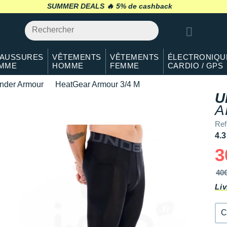
S
En stock
SUMMER DEALS 🔥
retour 30 jours
*
M
Il en reste 1 !
L
En rupture
AUSSURES
VÊTEMENTS
VÊTEMENTS
ÉLECTRONIQU
MME
HOMME
FEMME
CARDIO / GPS
XL
En rupture
nder Armour
HeatGear Armour 3/4 M
XXL
Il en reste 1 !
U
A
Ref
4.3
3
40
Liv
C