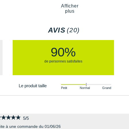
Afficher
plus
AVIS
(20)
90%
de personnes satisfaites
Le produit taille
Petit
Normal
Grand
★★★★★
★★★★★
5/5
ite à une commande du 01/06/26