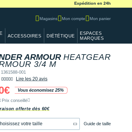
Expédition en 24h
Magasins
Mon compte
Mon panier
E
ESPACES
ACCESSOIRES
DIÉTÉTIQUE
MARQUES
NDER ARMOUR
HEATGEAR
REF 1361588-001
RMOUR 3/4 M
 1361588-001
Lire les 20 avis
0€
Vous économisez 25%
€
Prix conseillé
raison offerte dès 60€
Guide de taille
hoisissez votre taille