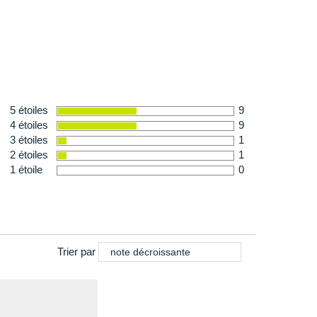
5 étoiles
9
4 étoiles
9
3 étoiles
1
2 étoiles
1
1 étoile
0
Trier par
note décroissante