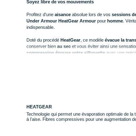
Soyez libre de vos mouvements
Profitez d'une
aisance
absolue lors de vos
sessions d
Under Armour HeatGear Armour
pour
homme
. Véri
indispensable.
Doté du procédé
HeatGear
, ce modèle
évacue la tran
conserver bien
au sec
et vous éviter ainsi une sensati
compression épouse votre silhouette
avec une précis
apporter davantage de
soutien musculaire
pendant l'ef
La
matière stretch
vous permet de vous
mouvoir lib
s'ajuste
à votre morphologie et garantit une bonne
ten
accueille un effet personnel comme un smartphone pour 
HEATGEAR
Technologie qui permet une évaporation optimale de la t
à l'aise. Fibres compressives pour une augmentation de