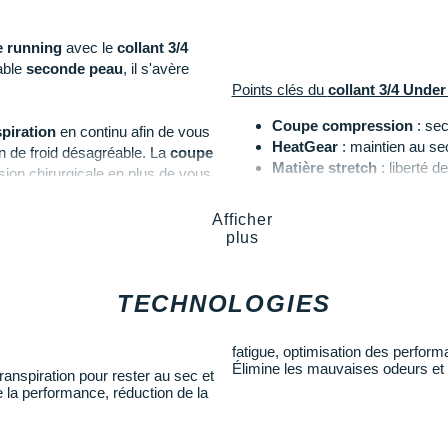
e running
avec le
collant 3/4
table
seconde peau
, il s'avère
Points clés du
collant 3/4 Und
Coupe compression
: sec
spiration
en continu afin de vous
HeatGear
: maintien au se
on de froid désagréable. La
coupe
Matière stretch
: liberté 
ion chirurgicale en plus de vous
Taille flexible
: ajustement 
fort.
Coutures plates
: absence
Afficher
Poche
: rangement
rement
tandis que la
taille flexible
plus
Coloris
: noir et gris
ue
du vêtement. Une poche
une utilité remarquable.
Notre mannequin Julien, mesure
TECHNOLOGIES
Les autres produits
Under Armo
fatigue, optimisation des perform
Élimine les mauvaises odeurs et 
ranspiration pour rester au sec et
 la performance, réduction de la