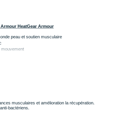
er Armour HeatGear Armour
onde peau et soutien musculaire
c
de mouvement
et maintien
 de frottements et confort
 1m78 et porte une taille M.
ur
ances musculaires et amélioration la récupération.
anti-bactériens.