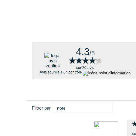
4.3
/5
★★★★★
★★★★★
sur 20 avis
Avis soumis à un contrôle
Filtrer par
note
su