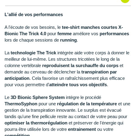
New Balance
PAR MARQUES
Nike
L'allié de vos performances
DÉSTOCKAGE
NNormal
A l'écoute de vos besoins, le
tee-shirt manches courtes X-
Bionic The Trick 4.0
pour
femme
améliore vos
performances
+ Voir tous les
accessoires
Odlo
lors de chaque sessions de
running
.
On-Running
La
technologie The Trick
intégrée aide votre corps à donner le
meilleur de lui-même. Les structures tricotées le long de la
Orca
colonne vertébrale
reproduisent la surchauffe du corps
et
demande au cerveau de déclencher la
transpiration par
OVERSTIMS
anticipation
. Cela favorise un rafraîchissement plus efficace
pour vous permettre d'
atteindre tous vos objectifs
.
Patagonia
Le
3D Bionic Sphere System
intègre le procédé
Petzl
ThermoSyphon
pour une
régulation de la température
et une
gestion de la transpiration innovante. Le surplus est évacué
Polar
tandis qu'une fine pellicule reste au contact de votre peau pour
optimiser la thermorégulation
et préserver de l'énergie qui
Puma
pourra être utilisée lors de votre
entrainement
ou votre
compétition
.