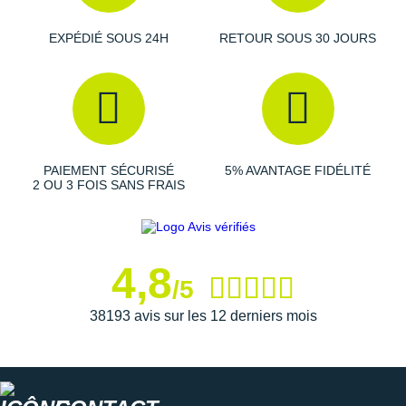
Sweat Traps
: évacuation du surplus de transpiration
Suunto
X-Impact Technology
: compression graduée selon les
EXPÉDIÉ SOUS 24H
RETOUR SOUS 30 JOURS
zones
Ta Energy
Coloris
: blanc et rose
The North Face
Les autres produits
X-Bionic
Thuasne
Under Armour
PAIEMENT SÉCURISÉ
5% AVANTAGE FIDÉLITÉ
2 OU 3 FOIS SANS FRAIS
Withings
X-Bionic
4,8
X-Socks
/5
+ Voir toutes les marques
38193 avis sur les 12 derniers mois