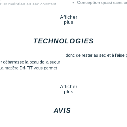
Conception quasi sans c
ur un
maintien au sec
constant.
Coloris
: olive et vert liche
ments et offrent un maximum
Afficher
plus
Les autres produits
Nike
TECHNOLOGIES
donc de rester au sec et à l'aise p
r débarrasse la peau de la sueur
. La matière Dri-FIT vous permet
Afficher
plus
AVIS