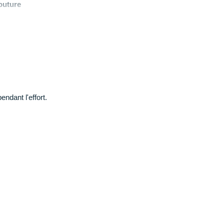
outure
n
endant l'effort.