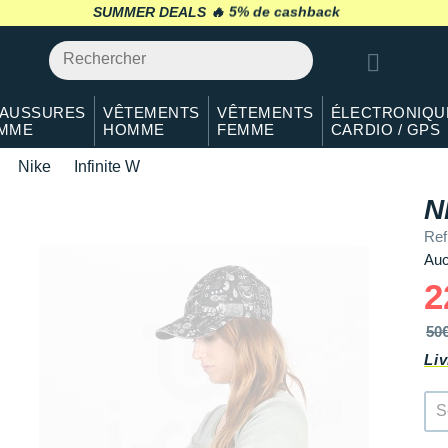
SUMMER DEALS 🔥
retour 30 jours
*
AUSSURES
VÊTEMENTS
VÊTEMENTS
ÉLECTRONIQU
MME
HOMME
FEMME
CARDIO / GPS
Nike
Infinite W
N
Ref
Auc
2
50
Liv
S