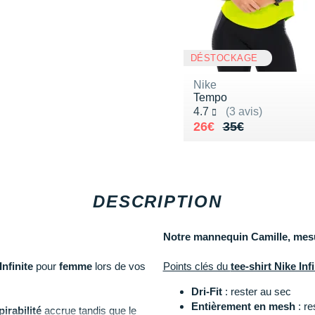
DÉSTOCKAGE
Nike
Tempo
Noté 4.7 sur 5
4.7
(3 avis)
Au lieu de 35€
Vendu 26€
26€
35€
DESCRIPTION
Notre mannequin Camille, mesur
nfinite
pour
femme
lors de vos
Points clés du
tee-shirt Nike Infi
Dri-Fit
: rester au sec
Entièrement en mesh
: re
pirabilité
accrue tandis que le