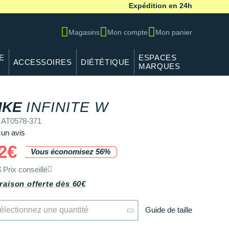
Expédition en 24h
Magasins
Mon compte
Mon panier
E
ESPACES
ACCESSOIRES
DIÉTÉTIQUE
MARQUES
REF AT0578-371
IKE
INFINITE W
 AT0578-371
un avis
2€
Vous économisez 56%
€
Prix conseillé
raison offerte dès 60€
Guide de taille
électionnez une quantité