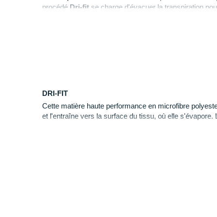
procédé
Dri-fit
se charge d'évacuer la transpiration po
Il
présente des coutures plates qui réduisent les frotte
de
confort.
DRI-FIT
Cette matière haute performance en microfibre polyeste
et l'entraîne vers la surface du tissu, où elle s'évapore