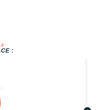
LE
CE :